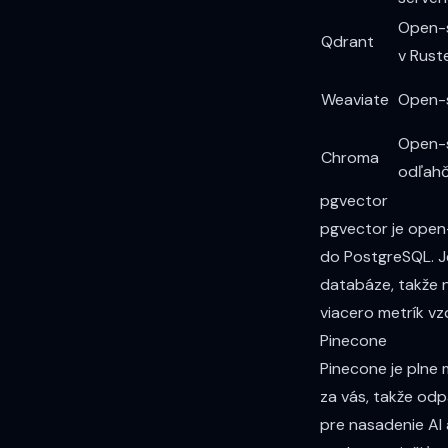
Open-s
Qdrant
v Rust
Weaviate
Open-
Open-
Chroma
odľah
pgvector
pgvector je open
do PostgreSQL. J
databáze, takže 
viacero metrík vz
Pinecone
Pinecone je plne 
za vás, takže odp
pre nasadenie AI a