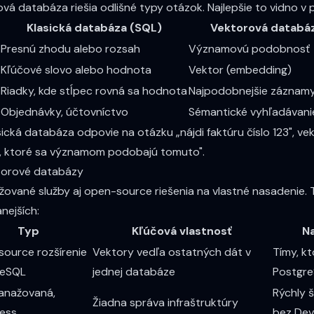
ová databáza riešia odlišné typy otázok. Najlepšie to vidno v 
Klasická databáza (SQL)
Vektorová databá
Presnú zhodu alebo rozsah
Významovú podobnosť
Kľúčové slovo alebo hodnota
Vektor (embedding)
Riadky, kde stĺpec rovná sa hodnota
Najpodobnejšie záznam
Objednávky, účtovníctvo
Sémantické vyhľadávani
asická databáza odpovie na otázku „nájdi faktúru číslo 123", v
, ktoré sa významom podobajú tomuto".
torové databázy
ované služby aj open-source riešenia na vlastné nasadenie. T
nejších:
Typ
Kľúčová vlastnosť
Na
ource rozšírenie
Vektory vedľa ostatných dát v
Tímy, kt
reSQL
jednej databáze
Postgr
anažovaná,
Rýchly 
Žiadna správa infraštruktúry
less
bez De