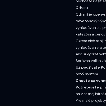
nechcete riešiť se
Qdrant
Qdrant je open-s
dáva vysoký výko
vyhľadávanie s pr
kategórii a ceno
Okrem nich stojí 
vyhľadávanie a 
Ako si vybrať ve
Správna voľba záv
Už používate P
nový systém.
Chcete sa vyhn
Potrebujete pln
na vlastnej infraš
Pre malé projekt