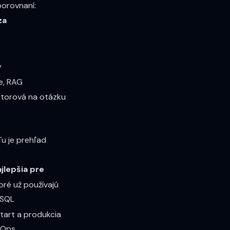
porovnaní:
za
y
e, RAG
ektorová na otázku
u je prehľad
jlepšia pre
oré už používajú
eSQL
štart a produkcia
vOps