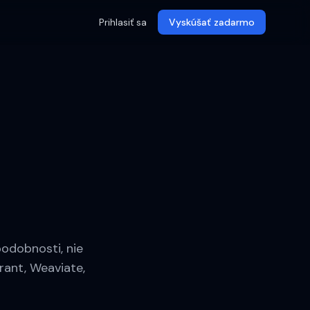
Prihlasiť sa
Vyskúšať zadarmo
odobnosti, nie
rant, Weaviate,