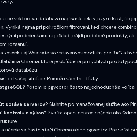
rvery.
ource vektorová databáza napísaná celá v jazyku Rust, čo je
n. Vyniká najmä pri pokročilom filtrovaní, keď chcete kombi
esnými podmienkami, napríklad „nájdi podobné produkty, ale l
vom rozsahu".
za zmienku aj
Weaviate
so vstavanými modulmi pre RAG a hyb
odľahčená
Chroma
, ktorá je obľúbená pri rýchlych prototypoc
ktorovú databázu
isí od vašej situácie. Pomôžu vám tri otázky:
ostgreSQL?
Potom je pgvector často najjednoduchšia voľba, 
úť správe serverov?
Siahnite po manažovanej službe ako Pi
ú kontrolu a výkon?
Zvoľte open-source riešenie ako Qdran
truktúre.
y a učenie sa často stačí Chroma alebo pgvector. Pre veľké p