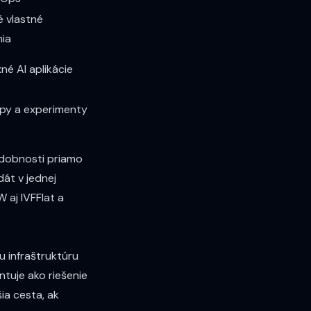
 vlastné
ia
né AI aplikácie
py a experimenty
odobnosti priamo
át v jednej
 aj IVFFlat a
u infraštruktúru
tuje ako riešenie
ia cesta, ak