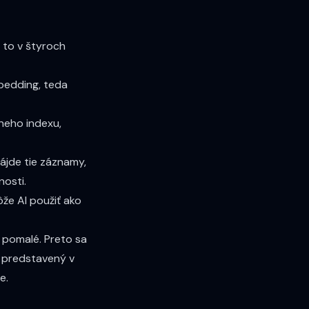
e to v štyroch
bedding
, teda
neho indexu,
ájde tie záznamy,
nosti.
že AI použiť ako
 pomalé. Preto sa
 predstavený v
e.