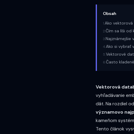
Obsah
Ako vektorová
1
.
Čím sa líši od
2
.
Najznámejšie 
3
.
Ako si vybrať
4
.
Vektorové data
5
.
Často kladené
6
.
Vektorová data
vyhľadávanie
emb
dát. Na rozdiel o
významovo najp
kameňom systé
Tento článok vysv