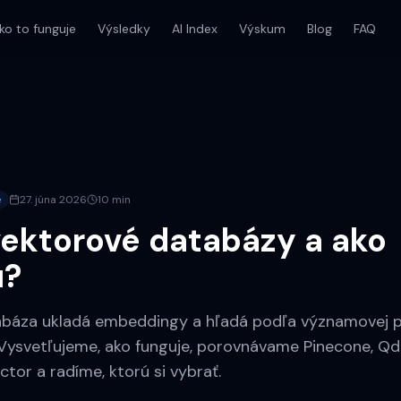
ko to funguje
Výsledky
AI Index
Výskum
Blog
FAQ
e
27. júna 2026
10 min
vektorové databázy a ako
ú?
báza ukladá embeddingy a hľadá podľa významovej p
 Vysvetľujeme, ako funguje, porovnávame Pinecone, Qd
or a radíme, ktorú si vybrať.