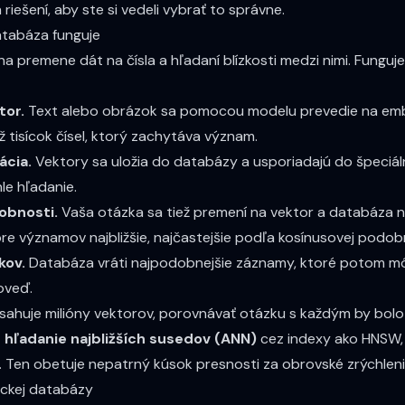
riešení, aby ste si vedeli vybrať to správne.
tabáza funguje
 na premene dát na čísla a hľadaní blízkosti medzi nimi. Funguj
tor.
Text alebo obrázok sa pomocou modelu prevedie na
em
 tisícok čísel, ktorý zachytáva význam.
ácia.
Vektory sa uložia do databázy a usporiadajú do špeciál
le hľadanie.
obnosti.
Vaša otázka sa tiež premení na vektor a databáza n
ore významov najbližšie, najčastejšie podľa kosínusovej podob
kov.
Databáza vráti najpodobnejšie záznamy, ktoré potom mô
oveď.
ahuje milióny vektorov, porovnávať otázku s každým by bolo
é hľadanie najbližších susedov (ANN)
cez indexy ako HNSW,
. Ten obetuje nepatrný kúsok presnosti za obrovské zrýchleni
sickej databázy