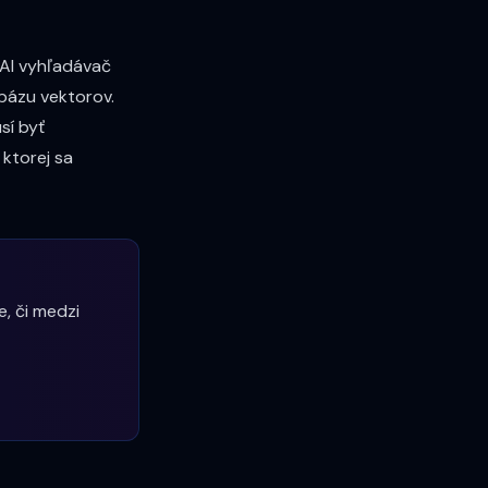
 AI vyhľadávač
bázu vektorov.
sí byť
, ktorej sa
, či medzi