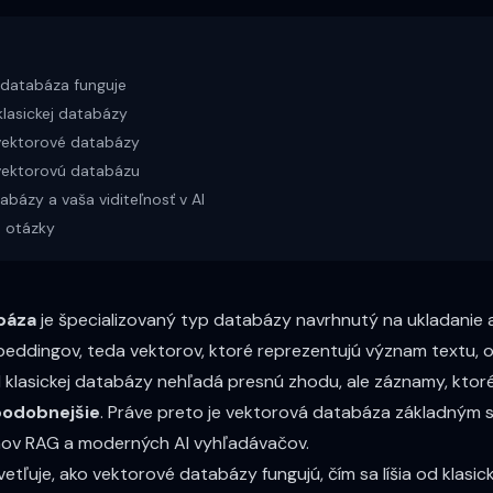
 databáza funguje
 klasickej databázy
vektorové databázy
 vektorovú databázu
bázy a vaša viditeľnosť v AI
 otázky
báza
je špecializovaný typ databázy navrhnutý na ukladanie a
eddingov
, teda vektorov, ktoré reprezentujú význam textu, o
d klasickej databázy nehľadá presnú zhodu, ale záznamy, ktoré
odobnejšie
. Práve preto je vektorová databáza základným
mov
RAG
a moderných AI vyhľadávačov.
etľuje, ako vektorové databázy fungujú, čím sa líšia od klasi