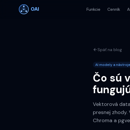
Funkcie
Cenník
A
Späť na blog
AI modely a nástroj
Čo sú 
funguj
Vektorová data
presnej zhody.
Chroma a pgvect