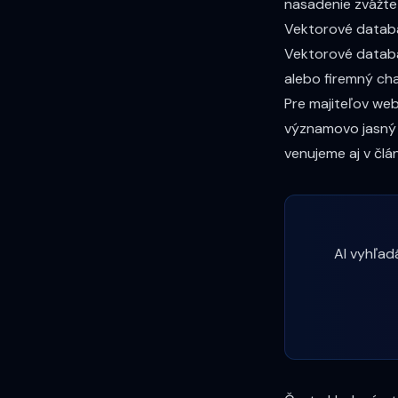
nasadenie zvážte
Vektorové databáz
Vektorové datab
alebo firemný ch
Pre majiteľov web
významovo jasný 
venujeme aj v čl
AI vyhľad