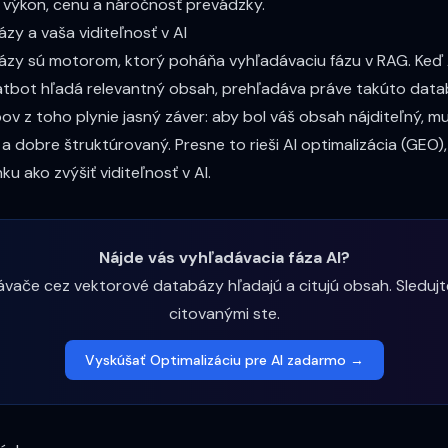
 výkon, cenu a náročnosť prevádzky.
y a vaša viditeľnosť v AI
ázy sú motorom, ktorý poháňa vyhľadávaciu fázu v
RAG
. Keď
atbot hľadá relevantný obsah, prehľadáva práve takúto data
ov z toho plynie jasný záver: aby bol váš obsah nájditeľný, mu
a dobre štruktúrovaný. Presne to rieši
AI optimalizácia (GEO)
ánku
ako zvýšiť viditeľnosť v AI
.
Nájde vás vyhľadávacia fáza AI?
ávače cez vektorové databázy hľadajú a citujú obsah. Sledujte
citovanými ste.
Vyskúšať Optimalizáciu pre AI zadarmo →