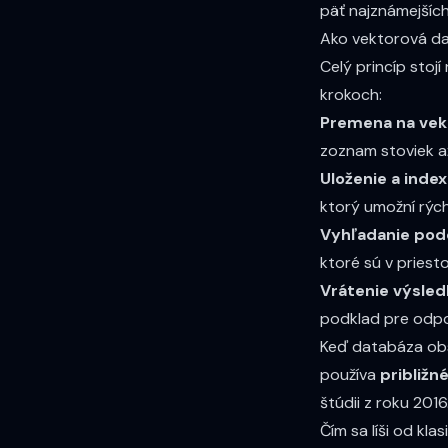
päť najznámejších 
Ako vektorová da
Celý princíp stojí
krokoch:
Premena na vek
zoznam stoviek až
Uloženie a index
ktorý umožní rých
Vyhľadanie pod
ktoré sú v priest
Vrátenie výsled
podklad pre odp
Keď databáza obs
používa
približn
štúdii z roku 2016
Čím sa líši od kla