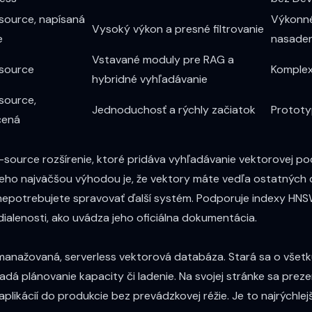
ource, napísaná
Výkonné
Vysoký výkon a presné filtrovanie
e
nasaden
Vstavané moduly pre RAG a
source
Komplex
hybridné vyhľadávanie
source,
Jednoduchosť a rýchly začiatok
Prototy
čená
-source rozšírenie, ktoré pridáva vyhľadávanie vektorovej p
eho najväčšou výhodou je, že vektory máte vedľa ostatných d
nepotrebujete spravovať ďalší systém. Podporuje indexy HNSW
dialenosti, ako uvádza jeho
oficiálna dokumentácia
.
manažovaná, serverless vektorová databáza. Stará sa o všetk
adá plánovanie kapacity či ladenie. Na svojej
stránke
sa prezen
plikácií do produkcie bez prevádzkovej réžie. Je to najrýchlejš