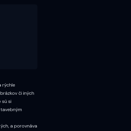
 rýchle
brázkov či iných
 sú si
 stavebným
ckých, a porovnáva