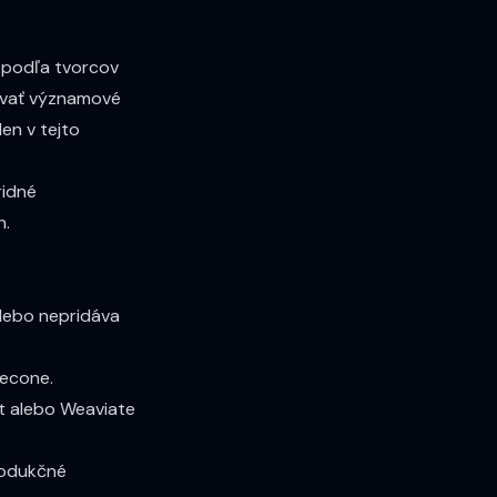
j podľa
tvorcov
novať významové
en v tejto
ridné
h.
lebo nepridáva
necone.
t alebo Weaviate
rodukčné