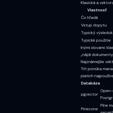
Klasická a vektor
Vlastnosť
Čo hľadá
Vstup dopytu
Typický výsledok
Typické použitie
Inými slovami: kl
„nájdi dokumenty
Najznámejšie vek
Trh ponúka manaž
piatich najpoužíva
Databáza
Open-s
pgvector
Postg
Plne m
Pinecone
server