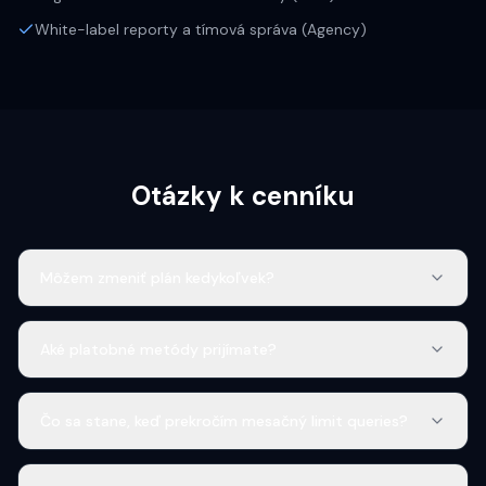
White-label reporty a tímová správa (Agency)
Otázky k cenníku
Môžem zmeniť plán kedykoľvek?
Aké platobné metódy prijímate?
Čo sa stane, keď prekročím mesačný limit queries?