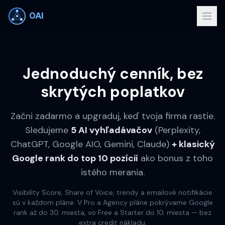
Jednoduchý cenník, bez
skrytých poplatkov
Začni zadarmo a upgraduj, keď tvoja firma rastie.
Sledujeme
5 AI vyhľadávačov
(Perplexity,
ChatGPT, Google AIO, Gemini, Claude)
+ klasický
Google rank do top 10 pozícií
ako bonus z toho
istého merania.
Visibility Score, Share of Voice, trendy a emailové notifikácie
sú v každom pláne. V Pro a Agency pláne pokrývame Google
rank až do 30. miesta, vo Free a Starter do 10. miesta — bez
extra credit nákladu.