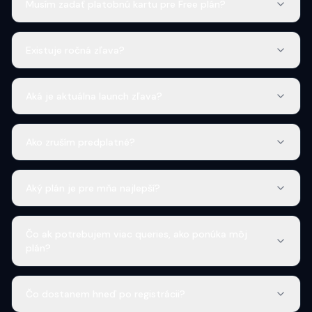
Musím zadať platobnú kartu pre Free plán?
Existuje ročná zľava?
Aká je aktuálna launch zľava?
Ako zruším predplatné?
Aký plán je pre mňa najlepší?
Čo ak potrebujem viac queries, ako ponúka môj
plán?
Čo dostanem hneď po registrácii?