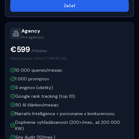
Začať
Agency
Pre agentúry
€599
/mesiac
Fakturované ročne (
7 188
€/rok)
10 000 queries/mesiac
1 000 promptov
5 enginov (všetky)
Google rank tracking (top 10)
50 AI článkov/mesiac
Narratív Intelligence + porovnanie s konkurenciou
Doplnenie vyhľadávanosti (200×/mes., až 200 000
KW)
Site Audit (10/mes.)