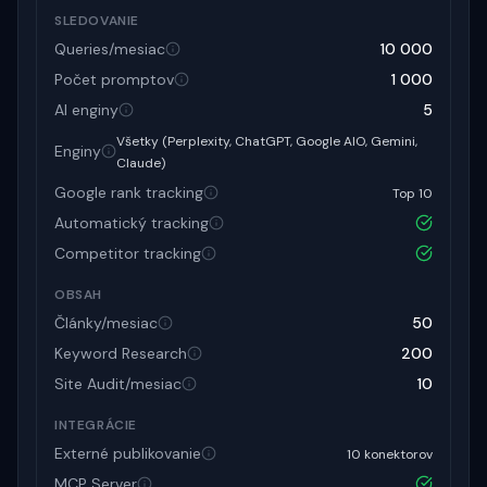
SLEDOVANIE
Queries/mesiac
10 000
Počet promptov
1 000
AI enginy
5
Všetky (Perplexity, ChatGPT, Google AIO, Gemini,
Enginy
Claude)
Google rank tracking
Top 10
Automatický tracking
Competitor tracking
OBSAH
Články/mesiac
50
Keyword Research
200
Site Audit/mesiac
10
INTEGRÁCIE
Externé publikovanie
10 konektorov
MCP Server