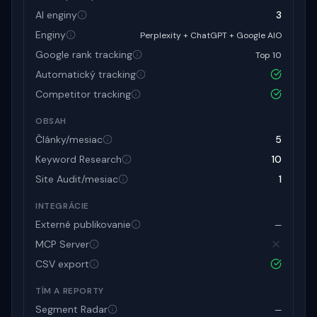
AI enginy
3
Enginy
Perplexity + ChatGPT + Google AIO
Google rank tracking
Top 10
Automatický tracking
Competitor tracking
OBSAH
Články/mesiac
5
Keyword Research
10
Site Audit/mesiac
1
INTEGRÁCIE
Externé publikovanie
—
MCP Server
CSV export
TÍM A REPORTY
Segment Radar
—