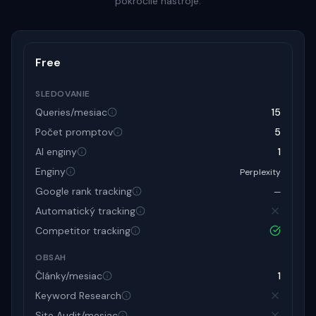
pokročilé nástroje.
Free
SLEDOVANIE
Queries/mesiac
15
Počet promptov
5
AI enginy
1
Enginy
Perplexity
Google rank tracking
—
Automatický tracking
Competitor tracking
OBSAH
Články/mesiac
1
Keyword Research
Site Audit/mesiac