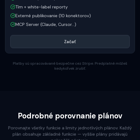
Tím + white-label reporty
Externé publikovanie (10 konektorov)
MCP Server (Claude, Cursor...)
Začať
Platby sú spracovávané bezpečne cez Stripe. Predplatné môžeš
kedykoľvek zrušiť.
Podrobné porovnanie plánov
Porovnajte všetky funkcie a limity jednotlivých plánov. Každý
plán obsahuje základné funkcie — vyššie plány pridávajú