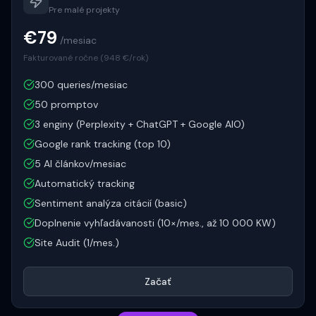
Pre malé projekty
€79
/mesiac
Fakturované ročne (
948
€/rok)
300 queries/mesiac
50 promptov
3 enginy (Perplexity + ChatGPT + Google AIO)
Google rank tracking (top 10)
5 AI článkov/mesiac
Automatický tracking
Sentiment analýza citácií (basic)
Doplnenie vyhľadávanosti (10×/mes., až 10 000 KW)
Site Audit (1/mes.)
Začať