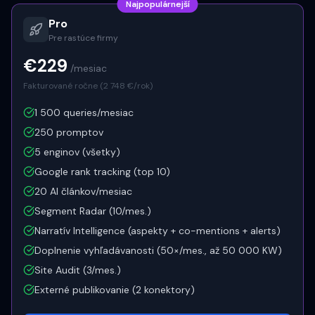
Najpopulárnejší
Pro
Pre rastúce firmy
€229
/mesiac
Fakturované ročne (
2 748
€/rok)
1 500 queries/mesiac
250 promptov
5 enginov (všetky)
Google rank tracking (top 10)
20 AI článkov/mesiac
Segment Radar (10/mes.)
Narratív Intelligence (aspekty + co-mentions + alerts)
Doplnenie vyhľadávanosti (50×/mes., až 50 000 KW)
Site Audit (3/mes.)
Externé publikovanie (2 konektory)