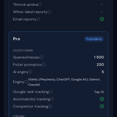
Tímová správa
White-label reporty
Email reporty
Pro
Populárny
SLEDOVANIE
Queries/mesiac
1 500
Počet promptov
250
AI enginy
5
Všetky (Perplexity, ChatGPT, Google AIO, Gemini,
Enginy
Claude)
Google rank tracking
Top 10
Automatický tracking
Competitor tracking
OBSAH