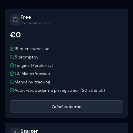
Free
Pre začiatočníkov
€0
15 queries/mesiac
5 promptov
1 engine (Perplexity)
1 AI článok/mesiac
Manuálny tracking
Audit webu zdarma pri registrácii (20 stránok)
Začať zadarmo
Starter