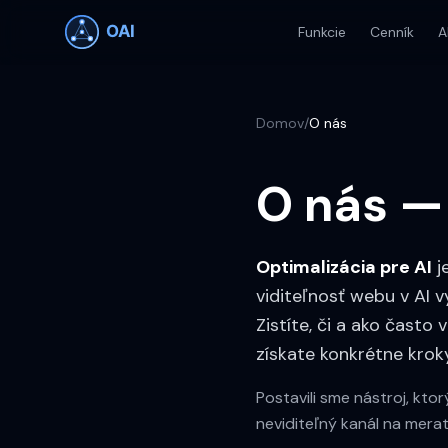
Funkcie
Cenník
A
Domov
/
O nás
O nás — 
Optimalizácia pre AI
j
viditeľnosť webu v AI
Zistíte, či a ako často
získate konkrétne kroky,
Postavili sme nástroj, kto
neviditeľný kanál na merat