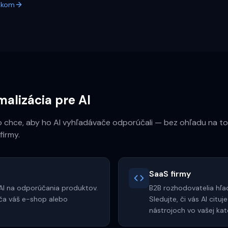
okom
malizácia pre AI
to chce, aby ho AI vyhľadávače odporúčali — bez ohľadu na to,
firmy.
SaaS firmy
 AI na odporúčania produktov.
B2B rozhodovatelia hľad
rúča váš e-shop alebo
Sledujte, či vás AI cituj
nástrojoch vo vašej kate