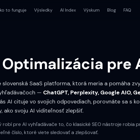
ko to funguje
Výsledky
AI Index
Výskum
Blog
FAQ
Optimalizácia pre 
e slovenská SaaS platforma, ktorá meria a pomáha zv
 vyhľadávačoch —
ChatGPT, Perplexity, Google AIO, G
 vás AI cituje vo svojich odpovediach, porovnáte sa s k
 ako svoju AI viditeľnosť zlepšiť.
rý robí pre AI vyhľadávače to, čo klasické SEO nástroje robia
eľné číslo, ktoré viete sledovať a zlepšovať.