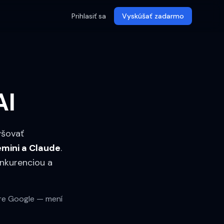
Prihlasiť sa
Vyskúšať zadarmo
AI
yšovať
emini a Claude
.
onkurenciou a
 pre Google — mení