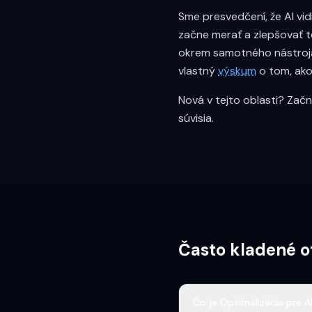
Sme presvedčení, že AI vi
začne merať a zlepšovať t
okrem samotného nástroja
vlastný
výskum
o tom, ako
Nová v tejto oblasti? Zač
súvisia.
Často kladené o
Čo je Optimalizácia pre A