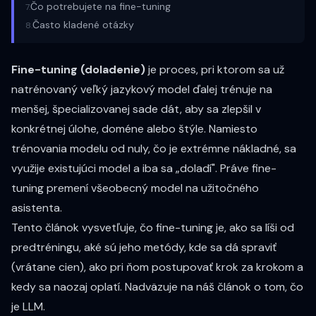
Čo potrebujete na fine-tuning
7
.
Často kladené otázky
8
.
Fine-tuning (doladenie)
je proces, pri ktorom sa už
natrénovaný veľký jazykový model ďalej trénuje na
menšej, špecializovanej sade dát, aby sa zlepšil v
konkrétnej úlohe, doméne alebo štýle. Namiesto
trénovania modelu od nuly, čo je extrémne nákladné, sa
využije existujúci model a iba sa „doladí". Práve fine-
tuning premení všeobecný model na užitočného
asistenta.
Tento článok vysvetľuje, čo fine-tuning je, ako sa líši od
predtréningu, aké sú jeho metódy, kde sa dá spraviť
(vrátane cien), ako pri ňom postupovať krok za krokom a
kedy sa naozaj oplatí. Nadväzuje na náš článok
o tom, čo
je LLM
.