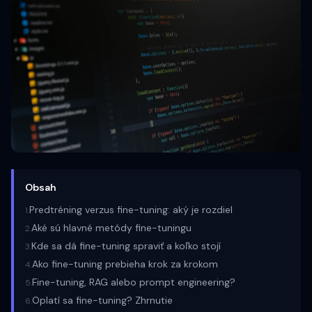
Obsah
Predtréning verzus fine-tuning: aký je rozdiel
1
.
Aké sú hlavné metódy fine-tuningu
2
.
Kde sa dá fine-tuning spraviť a koľko stojí
3
.
Ako fine-tuning prebieha krok za krokom
4
.
Fine-tuning, RAG alebo prompt engineering?
5
.
Oplatí sa fine-tuning? Zhrnutie
6
.