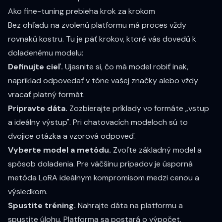
Ako fine-tuning prebieha krok za krokom
Bez ohľadu na zvolenú platformu má proces vždy
rovnakú kostru. Tu je päť krokov, ktoré vás dovedú k
doladenému modelu:
Definujte cieľ.
Ujasnite si, čo má model robiť inak,
napríklad odpovedať v tóne vašej značky alebo vždy
vracať platný formát.
Pripravte dáta.
Zozbierajte príklady vo formáte „vstup
a ideálny výstup". Pri chatovacích modeloch sú to
dvojice otázka a vzorová odpoveď.
Vyberte model a metódu.
Zvoľte základný model a
spôsob doladenia. Pre väčšinu prípadov je úsporná
metóda LoRA ideálnym kompromisom medzi cenou a
výsledkom.
Spustite tréning.
Nahrajte dáta na platformu a
spustite úlohu. Platforma sa postará o výpočet.