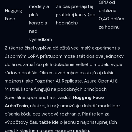
GPU od
modely a
Za čas prenajatej
Hugging
približne
plná
grafickej karty (po
Face
0,40 dolára
kontrola
hodinách)
za hodinu
nad
výsledkom
Z týchto čísel vyplýva dôležitá vec: malý experiment s
úsporným LoRA prístupom môže stáť doslova jednotky
dolárov, zatiaľ čo plné doladenie veľkého modelu vyjde
rádovo drahšie. Okrem uvedených existujú aj ďalšie
možnosti ako Together AI, Replicate, Azure OpenAI či
Mistral, ktoré fungujú na podobných princípoch.
Špeciálne spomenutia si zaslúži
Hugging Face
AutoTrain
, nástroj, ktorý umožňuje doladiť model bez
písania kódu cez webové rozhranie. Platíte len za
výpočtový čas, takže ide o jednu z najprístupnejších
ciest k vlastnému open-source modelu.