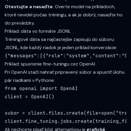
Otestujte a nasaďte.
Overte model na príkladoch,
ktoré nevidel počas tréningu, a ak je dobrý, nasaďte ho
do prevádzky.
Príklad: dáta vo formáte JSONL
Tréningové dáta sa najčastejšie zapisujú do súboru
JSONL, kde každý riadok je jeden príklad konverzácie:
{"messages":[{"role":"system","content":"Si
Príklad: spustenie fine-tuningu cez OpenAI
Pri OpenAI stačí nahrať pripravený súbor a spustiť úlohu
pár riadkami v Pythone:
from openai import OpenAI

client = OpenAI()

subor = client.files.create(file=open("tren
client.fine_tuning.jobs.create(training_fil
Ak nechcete písať kód, alternatívou je
grafické