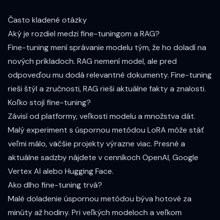
Často kladené otázky
Aký je rozdiel medzi fine-tuningom a RAG?
Fine-tuning mení správanie modelu tým, že ho doladí na
nových príkladoch. RAG nemení model, ale pred
odpoveďou mu dodá relevantné dokumenty. Fine-tuning
rieši štýl a zručnosti, RAG rieši aktuálne fakty a znalosti.
Koľko stojí fine-tuning?
Závisí od platformy, veľkosti modelu a množstva dát.
Malý experiment s úspornou metódou LoRA môže stáť
veľmi málo, väčšie projekty výrazne viac. Presné a
aktuálne sadzby nájdete v cenníkoch OpenAI, Google
Vertex AI alebo Hugging Face.
Ako dlho fine-tuning trvá?
Malé doladenie úspornou metódou býva hotové za
minúty až hodiny. Pri veľkých modeloch a veľkom