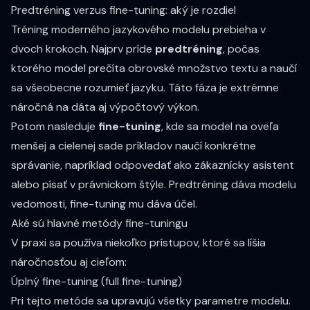
Predtréning verzus fine-tuning: aký je rozdiel
Tréning moderného jazykového modelu prebieha v
dvoch krokoch. Najprv príde
predtréning
, počas
ktorého model prečíta obrovské množstvo textu a naučí
sa všeobecne rozumieť jazyku. Táto fáza je extrémne
náročná na dáta aj výpočtový výkon.
Potom nasleduje
fine-tuning
, kde sa model na oveľa
menšej a cielenej sade príkladov naučí konkrétne
správanie, napríklad odpovedať ako zákaznícky asistent
alebo písať v právnickom štýle. Predtréning dáva modelu
vedomosti, fine-tuning mu dáva účel.
Aké sú hlavné metódy fine-tuningu
V praxi sa používa niekoľko prístupov, ktoré sa líšia
náročnosťou aj cieľom:
Úplný fine-tuning (full fine-tuning)
Pri tejto metóde sa upravujú všetky parametre modelu.