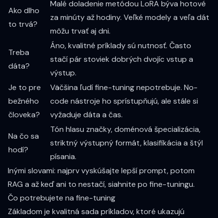
Malé doladenie metódou LoRA býva hotové
Ako dlho
za minúty až hodiny. Veľké modely a veľa dát
to trvá?
môžu trvať aj dni.
Áno, kvalitné príklady sú nutnosť. Často
Treba
stačí pár stoviek dobrých dvojíc vstup a
dáta?
výstup.
Je to pre
Väčšina ľudí fine-tuning nepotrebuje. No-
bežného
code nástroje ho sprístupňujú, ale stále si
človeka?
vyžaduje dáta a čas.
Tón hlasu značky, doménová špecializácia,
Na čo sa
striktný výstupný formát, klasifikácia a štýl
hodí?
písania.
Inými slovami: najprv vyskúšajte lepší prompt, potom
RAG a až keď ani to nestačí, siahnite po fine-tuningu.
Čo potrebujete na fine-tuning
Základom je kvalitná sada príkladov, ktoré ukazujú