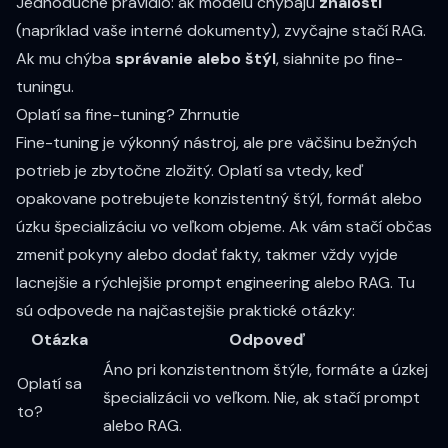
Jednoduché pravidlo: ak modelu chýbajú
znalosti
(napríklad vaše interné dokumenty), zvyčajne stačí
RAG
.
Ak mu chýba
správanie alebo štýl
, siahnite po fine-
tuningu.
Oplatí sa fine-tuning? Zhrnutie
Fine-tuning je výkonný nástroj, ale pre väčšinu bežných
potrieb je zbytočne zložitý. Oplatí sa vtedy, keď
opakovane potrebujete konzistentný štýl, formát alebo
úzku špecializáciu vo veľkom objeme. Ak vám stačí občas
zmeniť pokyny alebo dodať fakty, takmer vždy vyjde
lacnejšie a rýchlejšie
prompt engineering
alebo RAG. Tu
sú odpovede na najčastejšie praktické otázky:
Otázka
Odpoveď
Áno pri konzistentnom štýle, formáte a úzkej
Oplatí sa
špecializácii vo veľkom. Nie, ak stačí prompt
to?
alebo RAG.