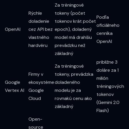
Za tréningové
Rýchle
tokeny (počet
Podľa
doladenie
tokenov krát počet
oficiálneho
OpenAI
cez API bez
epoch), doladený
cenníka
vlastného
model má drahšiu
OpenAI
hardvéru
prevádzku než
základný
približne 3
Za tréningové
doláre za 1
Firmy v
tokeny, prevádzka
milión
Google
ekosystéme
doladeného
tréningových
Vertex AI
Google
modelu je za
tokenov
Cloud
rovnakú cenu ako
(Gemini 2.0
základný
Flash)
Open-
source