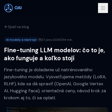
Späť na blog
AI modely a nástroje
27. júna 2026
14 min
Fine-tuning LLM modelov: čo to je,
ako funguje a koľko stojí
Fine-tuning je doladenie už natrénovaného
jazykového modelu. Vysvetľujeme metódy (LoRA,
RLHF), kde sa dá spraviť (OpenAI, Google Vertex
AI, Hugging Face), orientačné ceny, návod krok za
krokom aj to, či sa oplatí.