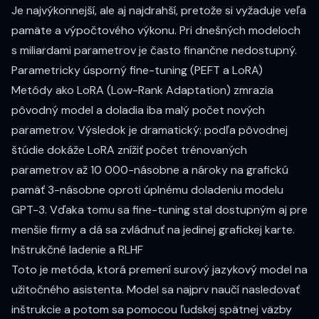
Je najvýkonnejší, ale aj najdrahší, pretože si vyžaduje veľa
pamäte a výpočtového výkonu. Pri dnešných modeloch
s miliardami parametrov je často finančne nedostupný.
Parametricky úsporný fine-tuning (PEFT a LoRA)
Metódy ako LoRA (Low-Rank Adaptation) zmrazia
pôvodný model a doladia iba malý počet nových
parametrov. Výsledok je dramatický: podľa pôvodnej
štúdie dokáže LoRA znížiť počet trénovaných
parametrov
až 10 000-násobne
a nároky na grafickú
pamäť
3-násobne
oproti úplnému doladeniu modelu
GPT-3. Vďaka tomu sa fine-tuning stal dostupným aj pre
menšie firmy a dá sa zvládnuť na jedinej grafickej karte.
Inštrukčné ladenie a RLHF
Toto je metóda, ktorá premení surový jazykový model na
užitočného asistenta. Model sa najprv naučí nasledovať
inštrukcie a potom sa pomocou ľudskej spätnej väzby