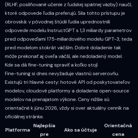
(RLHF, posilňované učenie z ľudskej spätnej väzby) naučí,
ktoré odpovede ľudia preferujú. Sila tohto prístupu je
obrovská: v pôvodnej štúdii ľudia uprednostnili
odpovede modelu InstructGPT s 1,3 miliardy parametrov
pred odpoveďami
175-miliardového modelu GPT-3
, teda
pred modelom stokrát väčším. Dobré doladenie tak
môže prekonať aj oveľa väčší, ale nedoladený model.
Kde sa dá fine-tuning spraviť a koľko stojí
Fine-tuning si dnes nevyžaduje vlastnú serverovňu.
Existujú tri hlavné cesty: hotové API od poskytovateľov
modelov, cloudové platformy a doladenie open-source
modelov na prenajatom výkone. Ceny nižšie sú
orientačné k júnu 2026, vždy si over aktuálny cenník na
oficiálnej stránke.
Najlepšia
Orientačná
Platforma
Ako sa účtuje
pre
cena