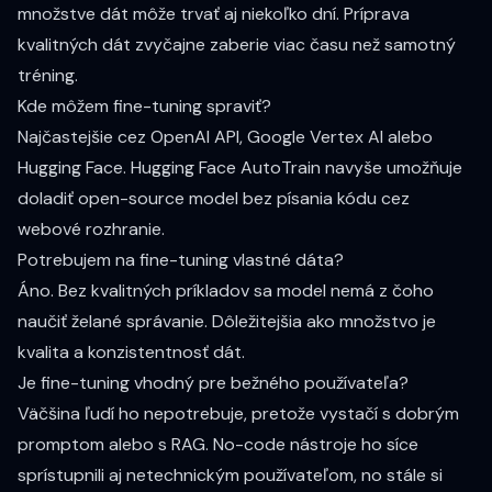
množstve dát môže trvať aj niekoľko dní. Príprava
kvalitných dát zvyčajne zaberie viac času než samotný
tréning.
Kde môžem fine-tuning spraviť?
Najčastejšie cez OpenAI API, Google Vertex AI alebo
Hugging Face. Hugging Face AutoTrain navyše umožňuje
doladiť open-source model bez písania kódu cez
webové rozhranie.
Potrebujem na fine-tuning vlastné dáta?
Áno. Bez kvalitných príkladov sa model nemá z čoho
naučiť želané správanie. Dôležitejšia ako množstvo je
kvalita a konzistentnosť dát.
Je fine-tuning vhodný pre bežného používateľa?
Väčšina ľudí ho nepotrebuje, pretože vystačí s dobrým
promptom alebo s RAG. No-code nástroje ho síce
sprístupnili aj netechnickým používateľom, no stále si