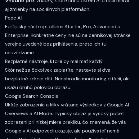
Vhodné pre:
značky, ktoré chcú okrem AI citácií merať
aj zmienky na sociálnych platformách.
Peec AI
Európsky nástroj s plánmi Starter, Pro, Advanced a
Enterprise. Konkrétne ceny nie sú na
cenníkovej stránke
verejne uvedené bez prihlásenia, preto ich tu
neuvádzame.
Bezplatné nástroje, ktoré by mal mať každý
Skôr než za čokoľvek zaplatíte, nastavte si dva
bezplatné zdroje dát. Nenahradia monitoring citácií, ale
ukážu druhú polovicu obrazu.
Google Search Console
Ukáže zobrazenia a kliky vrátane výsledkov z Google AI
Overviews a AI Mode. Typický obraz je vysoký počet
zobrazení pri nízkej miere prekliku, čo znamená, že vás
Google v AI odpovedi ukazuje, ale používateľ nemá