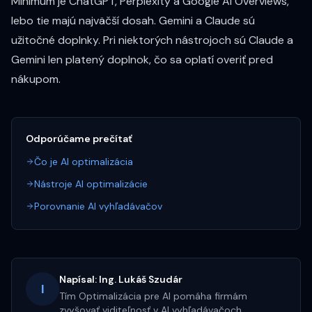
Minimum je ChatGPT, Perplexity a Google AI Overviews,
lebo tie majú najväčší dosah. Gemini a Claude sú
užitočné doplnky. Pri niektorých nástrojoch sú Claude a
Gemini len platený doplnok, čo sa oplatí overiť pred
nákupom.
Odporúčame prečítať
Čo je AI optimalizácia
Nástroje AI optimalizácie
Porovnanie AI vyhľadávačov
Napísal:
Ing. Lukáš Szudár
I
Tím Optimalizácia pre AI pomáha firmám
zvyšovať viditeľnosť v AI vyhľadávačoch.