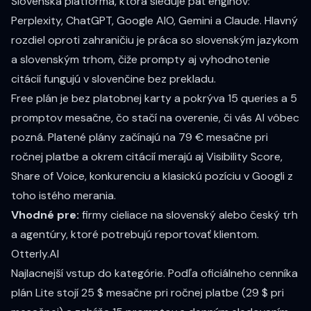
Slovenská platforma, ktorá sleduje päť enginov:
Perplexity, ChatGPT, Google AIO, Gemini a Claude. Hlavný
rozdiel oproti zahraničiu je práca so slovenským jazykom
a slovenským trhom, čiže prompty aj vyhodnotenie
citácií fungujú v slovenčine bez prekladu.
Free plán je bez platobnej karty a pokrýva 15 queries a 5
promptov mesačne, čo stačí na overenie, či vás AI vôbec
pozná. Platené plány začínajú na
79 € mesačne pri
ročnej platbe
a okrem citácií merajú aj Visibility Score,
Share of Voice, konkurenciu a klasickú pozíciu v Googli z
toho istého merania.
Vhodné pre:
firmy cieliace na slovenský alebo český trh
a agentúry, ktoré potrebujú reportovať klientom.
Otterly.AI
Najlacnejší vstup do kategórie. Podľa
oficiálneho cenníka
plán Lite stojí 25 $ mesačne pri ročnej platbe (29 $ pri