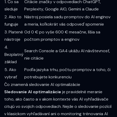
1. Čo sa
Citácie značky v odpovediach ChatGPT,
sleduje
Perplexity, Google AIO, Gemini a Claude
2. Ako to
Nástroj posiela sadu promptov do AI enginov
funguje
a meria, koľkokrát vás odpoveď spomenie
3. Platené
Od 0 € po vyše 600 € mesačne, líšia sa
nástroje
počtom promptov a enginov
4.
Search Console a GA4 ukážu AI návštevnosť,
Bezplatný
nie citácie
základ
5. Ako
Podľa jazyka trhu, počtu promptov a toho, či
vybrať
potrebujete konkurenciu
Čo znamená sledovanie AI optimalizácie
Sledovanie AI optimalizácie
je pravidelné meranie
toho, ako často a v akom kontexte vás AI vyhľadávače
citujú vo svojich odpovediach. Nejde o sledovanie pozícií
v klasickom vyhľadávaní ani o monitoring trénovania AI