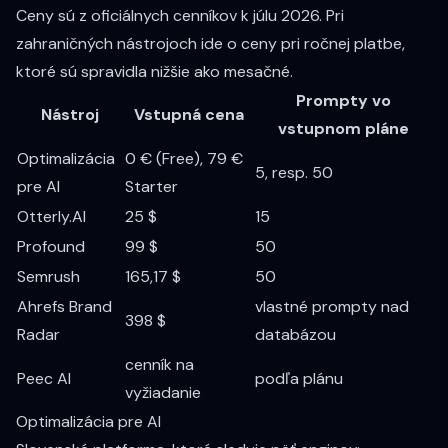
Ceny sú z oficiálnych cenníkov k júlu 2026. Pri
zahraničných nástrojoch ide o ceny pri ročnej platbe,
ktoré sú spravidla nižšie ako mesačné.
Prompty vo
Nástroj
Vstupná cena
vstupnom pláne
Optimalizácia
0 € (Free), 79 €
5, resp. 50
pre AI
Starter
Otterly.AI
25 $
15
Profound
99 $
50
Semrush
165,17 $
50
Ahrefs Brand
vlastné prompty nad
398 $
Radar
databázou
cenník na
Peec AI
podľa plánu
vyžiadanie
Optimalizácia pre AI