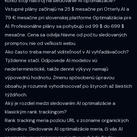
Koľko stojí nástroj na sledovanie AI optimalizácie?
Vstupné plány začínajú na 25 $ mesačne pri Otterly.AI a
79 € mesačne pri slovenskej platforme Optimalizácia pre
AI. Profesionálne plány sa pohybujú od 99 $ do 699 $
mesačne. Cena sa odvíja hlavne od počtu sledovaných
promptov, nie od veľkosti webu.
Ako často treba merať viditeľnosť v AI vyhľadávačoch?
Týždenne stačí. Odpovede AI modelov sú
nedeterministické, takže denné výkyvy nemajú
výpovednú hodnotu. Zmenu spôsobenú úpravou
obsahu je rozumné vyhodnocovať po štyroch až šiestich
týždňoch.
Aký je rozdiel medzi sledovaním AI optimalizácie a
klasickým rank trackingom?
Rank tracking meria pozíciu URL v zozname organických
výsledkov. Sledovanie AI optimalizácie meria, či vás AI