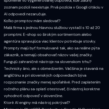
spomenie vo vygenerovanej odpovedi, kde žiadny
zoznam pozícií neexistuje. Prvá pozícia v Googli citáciu v
AI odpovedi nezaručuje.
Koľko promptov mám sledovať?
Malá firma s jednou hlavnou službou vystačí s 10 až 20
promptmi. E-shop so širokým sortimentom alebo
agentúra spravujúca viac klientov potrebuje stovky.
Prompty majú byť formulované tak, ako sa reálne pýta
zákazník, a nemajú obsahovať názov vašej značky.
Fungujú zahraničné nástroje na slovenskom trhu?
Technicky áno, ale s obmedzením. Väčšina je stavaná na
angličtinu a pri slovenských odpovediach býva
rozpoznanie značky menej spoľahlivé. Pred zaplatením
ročného plánu sa oplatí otestovať, či nástroj korektne
vyhodnotí odpoveď v slovenčine.
Ktoré AI enginy má nástroj pokrývať?