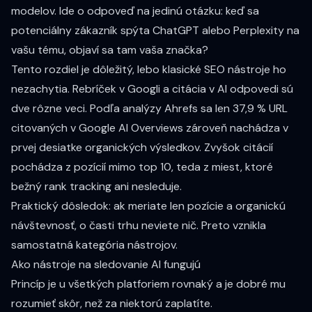
modelov. Ide o odpoveď na jedinú otázku: keď sa
potenciálny zákazník spýta ChatGPT alebo Perplexity na
vašu tému, objaví sa tam vaša značka?
Tento rozdiel je dôležitý, lebo klasické SEO nástroje ho
nezachytia. Rebríček v Googli a citácia v AI odpovedi sú
dve rôzne veci. Podľa
analýzy Ahrefs
sa len 37,9 % URL
citovaných v Google AI Overviews zároveň nachádza v
prvej desiatke organických výsledkov. Zvyšok citácií
pochádza z pozícií mimo top 10, teda z miest, ktoré
bežný rank tracking ani nesleduje.
Praktický dôsledok: ak meriate len pozície a organickú
návštevnosť, o časti trhu neviete nič. Preto vznikla
samostatná kategória nástrojov.
Ako nástroje na sledovanie AI fungujú
Princíp je u všetkých platforiem rovnaký a je dobré mu
rozumieť skôr, než za niektorú zaplatíte.