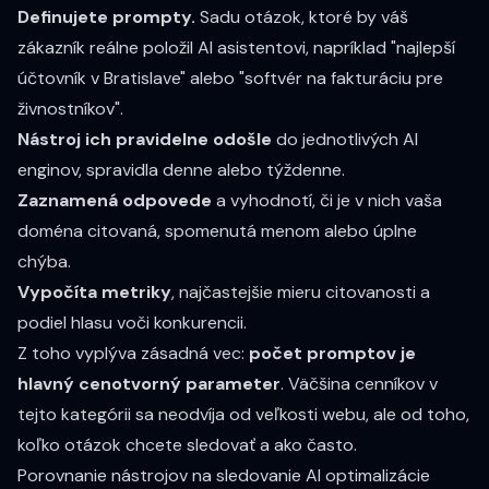
Definujete prompty.
Sadu otázok, ktoré by váš
zákazník reálne položil AI asistentovi, napríklad "najlepší
účtovník v Bratislave" alebo "softvér na fakturáciu pre
živnostníkov".
Nástroj ich pravidelne odošle
do jednotlivých AI
enginov, spravidla denne alebo týždenne.
Zaznamená odpovede
a vyhodnotí, či je v nich vaša
doména citovaná, spomenutá menom alebo úplne
chýba.
Vypočíta metriky
, najčastejšie mieru citovanosti a
podiel hlasu voči konkurencii.
Z toho vyplýva zásadná vec:
počet promptov je
hlavný cenotvorný parameter
. Väčšina cenníkov v
tejto kategórii sa neodvíja od veľkosti webu, ale od toho,
koľko otázok chcete sledovať a ako často.
Porovnanie nástrojov na sledovanie AI optimalizácie