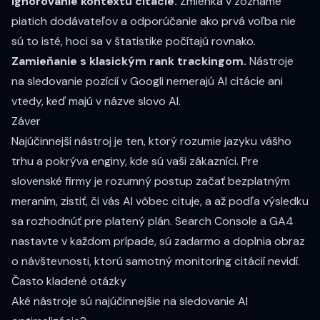
Ignorovanie kontextu citácie.
Zmienka v zozname
piatich dodávateľov a odporúčanie ako prvá voľba nie
sú to isté, hoci sa v štatistike počítajú rovnako.
Zamieňanie s klasickým rank trackingom.
Nástroje
na sledovanie pozícií v Googli nemerajú AI citácie ani
vtedy, keď majú v názve slovo AI.
Záver
Najúčinnejší nástroj je ten, ktorý rozumie jazyku vášho
trhu a pokrýva enginy, kde sú vaši zákazníci. Pre
slovenské firmy je rozumný postup začať bezplatným
meraním, zistiť, či vás AI vôbec cituje, a až podľa výsledku
sa rozhodnúť pre platený plán. Search Console a GA4
nastavte v každom prípade, sú zadarmo a doplnia obraz
o návštevnosti, ktorú samotný monitoring citácií nevidí.
Často kladené otázky
Aké nástroje sú najúčinnejšie na sledovanie AI