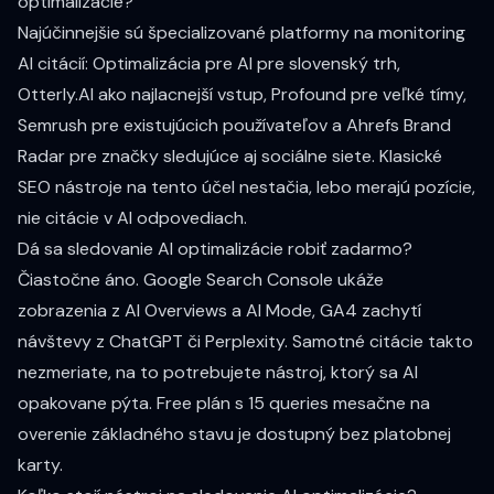
optimalizácie?
Najúčinnejšie sú špecializované platformy na monitoring
AI citácií: Optimalizácia pre AI pre slovenský trh,
Otterly.AI ako najlacnejší vstup, Profound pre veľké tímy,
Semrush pre existujúcich používateľov a Ahrefs Brand
Radar pre značky sledujúce aj sociálne siete. Klasické
SEO nástroje na tento účel nestačia, lebo merajú pozície,
nie citácie v AI odpovediach.
Dá sa sledovanie AI optimalizácie robiť zadarmo?
Čiastočne áno. Google Search Console ukáže
zobrazenia z AI Overviews a AI Mode, GA4 zachytí
návštevy z ChatGPT či Perplexity. Samotné citácie takto
nezmeriate, na to potrebujete nástroj, ktorý sa AI
opakovane pýta. Free plán s 15 queries mesačne na
overenie základného stavu je dostupný bez platobnej
karty.