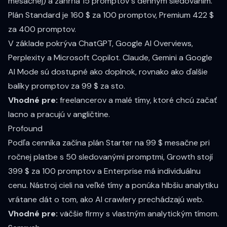
mesačnej) a zahŕňa 15 promptov s denným sledovaním.
Plán Standard je 160 $ za 100 promptov, Premium 422 $
za 400 promptov.
V základe pokrýva ChatGPT, Google AI Overviews,
Perplexity a Microsoft Copilot. Claude, Gemini a Google
AI Mode sú dostupné ako doplnok, rovnako ako ďalšie
balíky promptov za 99 $ za sto.
Vhodné pre:
freelancerov a malé tímy, ktoré chcú začať
lacno a pracujú v angličtine.
Profound
Podľa
cenníka
začína plán Starter na 99 $ mesačne pri
ročnej platbe s 50 sledovanými promptmi, Growth stojí
399 $ za 100 promptov a Enterprise má individuálnu
cenu. Nástroj cieli na veľké tímy a ponúka hlbšiu analytiku
vrátane dát o tom, ako AI crawlery prechádzajú web.
Vhodné pre:
väčšie firmy s vlastným analytickým tímom.