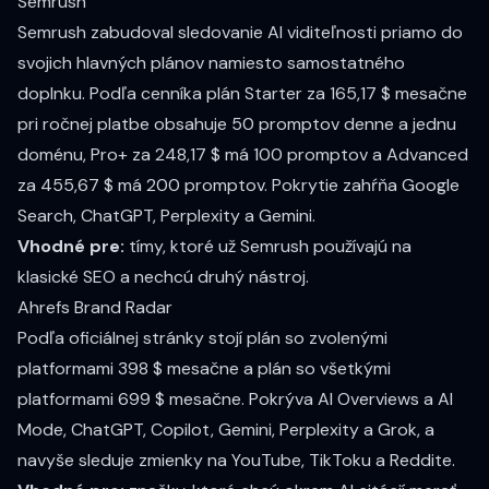
Semrush
Semrush zabudoval sledovanie AI viditeľnosti priamo do
svojich hlavných plánov namiesto samostatného
doplnku. Podľa
cenníka
plán Starter za 165,17 $ mesačne
pri ročnej platbe obsahuje 50 promptov denne a jednu
doménu, Pro+ za 248,17 $ má 100 promptov a Advanced
za 455,67 $ má 200 promptov. Pokrytie zahŕňa Google
Search, ChatGPT, Perplexity a Gemini.
Vhodné pre:
tímy, ktoré už Semrush používajú na
klasické SEO a nechcú druhý nástroj.
Ahrefs Brand Radar
Podľa
oficiálnej stránky
stojí plán so zvolenými
platformami 398 $ mesačne a plán so všetkými
platformami 699 $ mesačne. Pokrýva AI Overviews a AI
Mode, ChatGPT, Copilot, Gemini, Perplexity a Grok, a
navyše sleduje zmienky na YouTube, TikToku a Reddite.