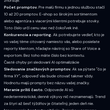
zhoršuje.
Počet promptov.
Pre malú firmu s jednou službou stačí
10 až 20 promptov. E-shop so širokým sortimentom
alebo agentúra s viacerými klientmi potrebuje stovky.
Toto číslo určí cenu viac než čokoľvek iné.
Konkurencia a reporting.
Ak potrebujete vedieť, kto je
vo vašej téme citovaný namiesto vás, alebo posielate
reporty klientom, hľadajte nástroj so Share of Voice a
exportom. Bez toho máte číslo bez kontextu.
Časté chyby pri sledovaní AI optimalizácie
Sledovanie značkových promptov.
Ak sa pýtate "čo je
firma XY", odpoveď vás bude citovať takmer vždy.
Hodnotu majú prompty bez názvu vašej značky.
Meranie príliš často.
Odpovede AI sú
nedeterministické, denné výkyvy nič neznamenajú. Trend
za štyri až šesť týždňov je čitateľný, jeden deň nie.