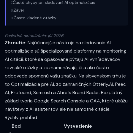
Časté chyby pri sledovaní AI optimalizácie
7
.
Záver
8
.
Často kladené otázky
9
.
Posledná aktualizácia: júl 2026
Zhrnutie:
Najúčinnejšie nástroje na sledovanie AI
optimalizácie sú špecializované platformy na monitoring
AI citácií, ktoré sa opakovane pýtajú AI vyhľadávačov
rovnaké otázky a zaznamenávajú, či a ako často
odpovede spomenú vašu značku. Na slovenskom trhu je
to Optimalizácia pre AI, zo zahraničných Otterly.AI, Peec
AI, Profound, Semrush a Ahrefs Brand Radar. Bezplatný
základ tvoria Google Search Console a GA4, ktoré ukážu
návštevy z AI asistentov, ale nie samotné citácie.
Rýchly prehľad
Bod
Vysvetlenie