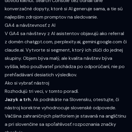
dôvod kliknúť. Search Console tiež odhalí dlhé
konverzačné dopyty, ktoré si AI generuje sama, a tie sú
najlepším zdrojom promptov na sledovanie.
GA4 a návštevnosť z AI
V GA4 sa návštevy z AI asistentov objavujú ako referral
z domén chatgpt.com, perplexity.ai, gemini.google.com či
claude.ai. Vytvorte si segment, ktorý ich zlúči do jednej
skupiny. Objem býva malý, ale kvalita návštev býva
vyššia, lebo používateľ prichádza po odporúčaní, nie po
prehľadávaní desiatich výsledkov.
Ako si vybrať nástroj
Rozhodujú tri veci, v tomto poradí.
Jazyk a trh.
Ak podnikáte na Slovensku, otestujte, či
nástroj korektne vyhodnocuje slovenské odpovede.
Väčšina zahraničných platforiem je stavaná na angličtinu
a pri slovenčine sa spoľahlivosť rozpoznania značky