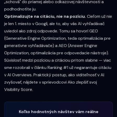
„schová" do priamej alebo odkazovej návštevnosti a
podhodnotíte ju.
Optimalizujte na citáciu, nie na pozíciu.
Cieľom už nie
je len 1. miesto v Googli, ale to, aby vás AI vyhľadávač
uviedol ako zdroj odpovede. Tomu sa hovorí GEO
(Generative Engine Optimization, teda optimalizácia pre
generatívne vyhľadávače) a AEO (Answer Engine
Optimization, optimalizácia pre odpovedacie nástroje).
Súvislosť medzi pozíciou a citáciou pritom slabne — viac
sme rozobrali v článku
Ranking #1 už negarantuje citáciu
v AI Overviews
. Praktický postup, ako viditeľnosť v AI
zvyšovať, nájdete v sprievodcovi
Ako zlepšiť svoj
Visibility Score
.
Koľko hodnotných návštev vám reálne