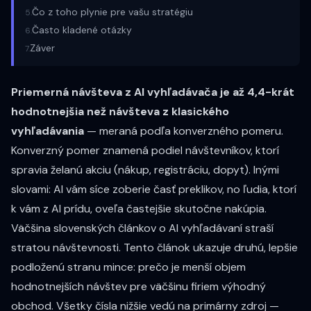
Čo z toho plynie pre vašu stratégiu
5
.
Často kladené otázky
6
.
Záver
7
.
Priemerná návšteva z AI vyhľadávača je až
4,4-krát
hodnotnejšia
než návšteva z klasického
vyhľadávania
— meraná podľa konverzného pomeru.
Konverzný pomer znamená podiel návštevníkov, ktorí
spravia želanú akciu (nákup, registráciu, dopyt). Inými
slovami: AI vám síce zoberie časť preklikov, no ľudia, ktorí
k vám z AI prídu, oveľa častejšie skutočne nakúpia.
Väčšina slovenských článkov o AI vyhľadávaní straší
stratou návštevnosti. Tento článok ukazuje druhú, lepšie
podloženú stranu mince: prečo je menší objem
hodnotnejších návštev pre väčšinu firiem výhodný
obchod. Všetky čísla nižšie vedú na primárny zdroj —