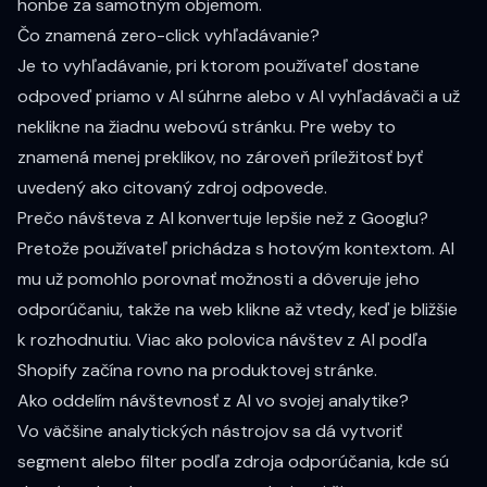
honbe za samotným objemom.
Čo znamená zero-click vyhľadávanie?
Je to vyhľadávanie, pri ktorom používateľ dostane
odpoveď priamo v AI súhrne alebo v AI vyhľadávači a už
neklikne na žiadnu webovú stránku. Pre weby to
znamená menej preklikov, no zároveň príležitosť byť
uvedený ako citovaný zdroj odpovede.
Prečo návšteva z AI konvertuje lepšie než z Googlu?
Pretože používateľ prichádza s hotovým kontextom. AI
mu už pomohlo porovnať možnosti a dôveruje jeho
odporúčaniu, takže na web klikne až vtedy, keď je bližšie
k rozhodnutiu. Viac ako polovica návštev z AI podľa
Shopify začína rovno na produktovej stránke.
Ako oddelím návštevnosť z AI vo svojej analytike?
Vo väčšine analytických nástrojov sa dá vytvoriť
segment alebo filter podľa zdroja odporúčania, kde sú