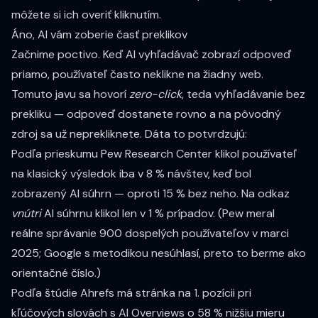
môžete si ich overiť kliknutím.
Áno, AI vám zoberie časť preklikov
Začnime poctivo. Keď AI vyhľadávač zobrazí odpoveď
priamo, používateľ často neklikne na žiadny web.
Tomuto javu sa hovorí
zero-click
, teda vyhľadávanie bez
prekliku — odpoveď dostanete rovno a na pôvodný
zdroj sa už neprekliknete. Dáta to potvrdzujú:
Podľa
prieskumu Pew Research Center
klikol používateľ
na klasický výsledok iba v 8 % návštev, keď bol
zobrazený AI súhrn — oproti 15 % bez neho. Na odkaz
vnútri
AI súhrnu klikol len v 1 % prípadov. (Pew meral
reálne správanie 900 dospelých používateľov v marci
2025; Google s metodikou nesúhlasí, preto to berme ako
orientačné číslo.)
Podľa
štúdie Ahrefs
má stránka na 1. pozícii pri
kľúčových slovách s AI Overviews o 58 % nižšiu mieru