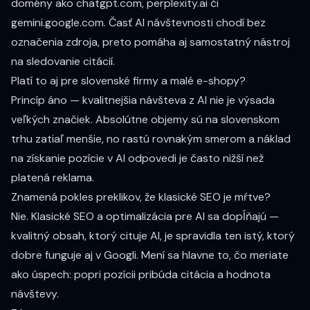
domény ako chatgpt.com, perplexity.ai či
gemini.google.com. Časť AI návštevnosti chodí bez
označenia zdroja, preto pomáha aj samostatný nástroj
na sledovanie citácií.
Platí to aj pre slovenské firmy a malé e-shopy?
Princíp áno — kvalitnejšia návšteva z AI nie je výsada
veľkých značiek. Absolútne objemy sú na slovenskom
trhu zatiaľ menšie, no rastú rovnakým smerom a náklad
na získanie pozície v AI odpovedi je často nižší než
platená reklama.
Znamená pokles preklikov, že klasické SEO je mŕtve?
Nie. Klasické SEO a optimalizácia pre AI sa dopĺňajú —
kvalitný obsah, ktorý cituje AI, je spravidla ten istý, ktorý
dobre funguje aj v Googli. Mení sa hlavne to, čo meriate
ako úspech: popri pozícii pribúda citácia a hodnota
návštevy.