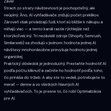
Záver
Strach zo straty návštevnosti je pochopiteľný, ale
neúplný. Áno, AI vyhľadávače znižujú počet preklikov.
Zároveň však privádzajú ľudí, ktorí sú bližšie k nákupu a
míňajú viac — a tento kanál rastie rýchlejšie než
ktorýkoľvek iný. Tri nezávislé zdroje (Shopify, Semrush,
Similarweb) sa zhodujú v jednom: hodnota jednej AI
návštevy mnohonásobne prevyšuje hodnotu jednej
organickej.
Praktický dôsledok je jednoduchý. Prestaňte hodnotiť AI
podľa počtu kliknutí a začnite ho hodnotiť podľa toho,
čo prináša do tržieb. A aby ste to vedeli, potrebujete to
merať — denne a vo všetkých hlavných AI
vyhľadávačoch. To je presne to, čo robí
Optimalizácia
pre AI
.