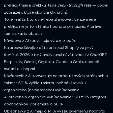
prekliku (miera prekliku, teda
click-through rate
— podiel
zobrazení, ktoré skončia kliknutím).
To je realita, ktorú netreba zľahčovať. Lenže miera
prekliku nie je to isté ako hodnota pre biznis. A práve
tam sa karta obracia.
Návšteva z AI konvertuje výrazne lepšie
Najpresvedčivejšie dáta priniesol
Shopify za prvý
štvrťrok 2026
, ktorý analyzoval návštevnosť z ChatGPT,
Perplexity, Gemini, Copilotu, Claude a Groku naprieč
svojimi e-shopmi:
Návštevník z AI konvertuje na produktových stránkach o
takmer 50 % vyššou mierou
než návštevník z
organického (neplateného) vyhľadávania.
AI prekonalo organické vyhľadávanie v
23 z 25 kategórií
obchodníkov, v priemere o 56 %.
Objednávky z AI majú o
14 % vyššiu priemernú hodnotu