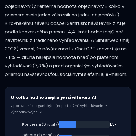
objednávky
(priemerná hodnota objednávky = koľko v
priemere minie jeden zákazník na jednu objednávku).
K rovnakému záveru dospel
Semrush
: návštevník z AI je
podľa konverzného pomeru 4,4-krát hodnotnejší než
návštevník z tradičného vyhľadávania. A
Similarweb (máj
2026)
zmeral, že návštevnosť z ChatGPT konvertuje na
7,1 % — druhá najlepšia hodnota hneď po platenom
vyhľadávaní (7,8 %) a pred organickým vyhľadávaním,
priamou návštevnosťou, sociálnymi sieťami aj e-mailom.
O koľko hodnotnejšia je návšteva z AI
v porovnaní s organickým (neplateným) vyhľadávaním =
východiskových 1×
Konverzia (Shopify)
1,5×
Hodnota objednávky