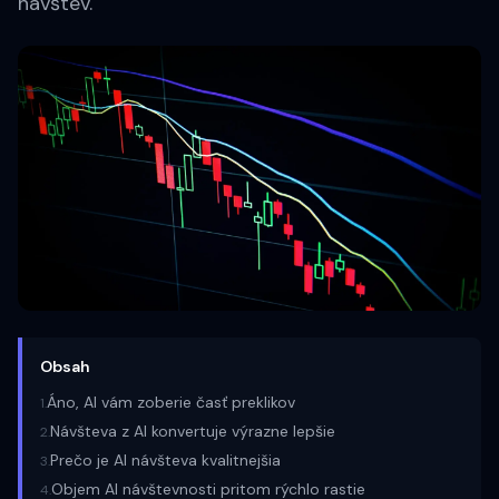
návštev.
Obsah
Áno, AI vám zoberie časť preklikov
1
.
Návšteva z AI konvertuje výrazne lepšie
2
.
Prečo je AI návšteva kvalitnejšia
3
.
Objem AI návštevnosti pritom rýchlo rastie
4
.