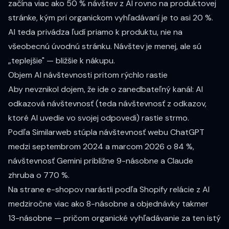
začína viac ako 50 % návštev z AI rovno na produktovej
stránke, kým pri organickom vyhľadávaní je to asi 20 %.
AI teda privádza ľudí priamo k produktu, nie na
všeobecnú úvodnú stránku. Návštev je menej, ale sú
„teplejšie" — bližšie k nákupu.
Objem AI návštevnosti pritom rýchlo rastie
Aby nevznikol dojem, že ide o zanedbateľný kanál: AI
odkazová návštevnosť (teda návštevnosť z odkazov,
ktoré AI uvedie vo svojej odpovedi) rastie strmo.
Podľa
Similarweb
stúpla návštevnosť webu ChatGPT
medzi septembrom 2024 a marcom 2026 o 84 %,
návštevnosť Gemini približne 9-násobne a Claude
zhruba o 770 %.
Na strane e-shopov narástli podľa
Shopify
relácie z AI
medziročne viac ako 8-násobne a objednávky takmer
13-násobne — pričom organické vyhľadávanie za ten istý