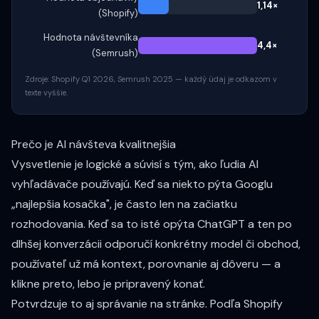
1,14×
(Shopify)
Hodnota návštevníka
4,4×
(Semrush)
Zdroje: Shopify Q1 2026, Semrush 2025 — každý údaj je odkazom v
texte vyššie.
Prečo je AI návšteva kvalitnejšia
Vysvetlenie je logické a súvisí s tým, ako ľudia AI
vyhľadávače používajú. Keď sa niekto pýta Googlu
„najlepšia kosačka", je často len na začiatku
rozhodovania. Keď sa to isté opýta ChatGPT a ten po
dlhšej konverzácii odporučí konkrétny model či obchod,
používateľ už má kontext, porovnanie aj dôveru — a
klikne preto, lebo je pripravený konať.
Potvrdzuje to aj správanie na stránke. Podľa
Shopify