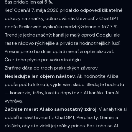
čas pridalo len asi 5 %.
Keď OpenAI 7. mája 2026 pridal do odpovedí klikateľné
odkazy na značky, odkazová návštevnosť z ChatGPT
podľa
Similarweb
vyskočila medzitýždenne o 157,7 %.
Trend je jednoznačný: kanál je malý oproti Googlu, ale
rastie rádovo rýchlejšie a privádza hodnotnejších ľudí.
Presne preto ho dnes oplatí merať a optimalizovať.
Čo z toho plynie pre vašu stratégiu
Zhrňme dáta do troch praktických záverov:
Nesledujte len objem návštev.
Ak hodnotíte AI iba
podľa počtu kliknutí, vyjde vám slabo. Sledujte hodnotu
— konverzie, tržby, kvalitu dopytov z AI kanála. Tam AI
vyhráva.
Začnite merať AI ako samostatný zdroj.
V analytike si
oddeľte návštevnosť z ChatGPT, Perplexity, Gemini a
ďalších, aby ste videli jej reálny prínos. Bez toho sa AI