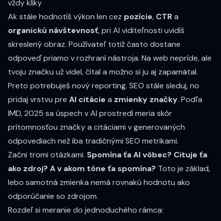
vždy kliky
Ak stále hodnotíš výkon len cez
pozície
,
CTR
a
organickú návštevnosť
, pri AI viditeľnosti uvidíš
skreslený obraz. Používateľ totiž často dostane
odpoveď priamo v rozhraní nástroja. Na web nepríde, ale
tvoju značku už videl, čítal a možno si ju aj zapamätal.
Preto potrebuješ nový reporting. SEO stále sleduj, no
pridaj vrstvu pre
AI citácie
a
zmienky značky
. Podľa
IMD, 2025 sa úspech v AI prostredí meria skôr
prítomnosťou značky a citáciami v generovaných
odpovediach než iba tradičnými SEO metrikami.
Začni tromi otázkami.
Spomína ťa AI vôbec?
Cituje ťa
ako zdroj?
A v akom tóne ťa spomína?
Toto je základ,
lebo samotná zmienka nemá rovnakú hodnotu ako
odporúčanie so zdrojom.
Rozdeľ si meranie do jednoduchého rámca: