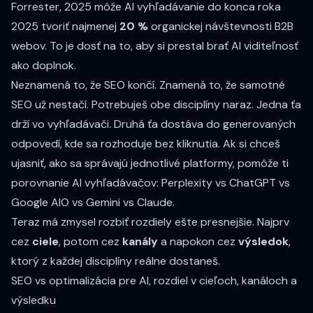
Forrester, 2025
môže AI vyhľadávanie do konca roka
2025 tvoriť najmenej
20 %
organickej návštevnosti B2B
webov. To je dosť na to, aby si prestal brať AI viditeľnosť
ako doplnok.
Neznamená to, že SEO končí. Znamená to, že samotné
SEO už nestačí. Potrebuješ obe disciplíny naraz. Jedna ťa
drží vo vyhľadávači. Druhá ťa dostáva do generovaných
odpovedí, kde sa rozhoduje bez kliknutia. Ak si chceš
ujasniť, ako sa správajú jednotlivé platformy, pomôže ti
porovnanie AI vyhľadávačov: Perplexity vs ChatGPT vs
Google AIO vs Gemini vs Claude
.
Teraz má zmysel rozbiť rozdiely ešte presnejšie. Najprv
cez
ciele
, potom cez
kanály
a napokon cez
výsledok
,
ktorý z každej disciplíny reálne dostaneš.
SEO vs optimalizácia pre AI, rozdiel v cieľoch, kanáloch a
výsledku