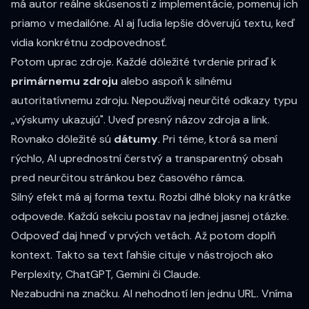
má autor reálne skúsenosti z implementácie, pomenuj ich
priamo v medailóne. AI aj ľudia lepšie dôverujú textu, keď
vidia konkrétnu zodpovednosť.
Potom uprac zdroje. Každé dôležité tvrdenie priraď k
primárnemu zdroju
alebo aspoň k silnému
autoritatívnemu zdroju. Nepoužívaj neurčité odkazy typu
„výskumy ukazujú". Uveď presný názov zdroja a link.
Rovnako dôležité sú
dátumy
. Pri téme, ktorá sa mení
rýchlo, AI uprednostní čerstvý a transparentný obsah
pred neurčitou stránkou bez časového rámca.
Silný efekt má aj forma textu. Rozbi dlhé bloky na krátke
odpovede. Každú sekciu postav na jednej jasnej otázke.
Odpoveď daj hneď v prvých vetách. Až potom doplň
kontext. Takto sa text ľahšie cituje v nástrojoch ako
Perplexity, ChatGPT, Gemini či Claude.
Nezabudni na značku. AI nehodnotí len jednu URL. Vníma