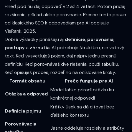
Hneď pod ňu daj odpoveď v 2 až 4 vetách. Potom pridaj
rozšírenie, príklad alebo porovnanie. Presne tento posun
od klasického SEO k odpovediam pre AI popisuje
VisRank, 2025.
Dobré výsledky prinášajú aj
definície
,
porovnania
,
postupy
a
zhrnutia
. AI potrebuje štruktúru, nie vatový
text. Keď vysvetľuješ pojem, daj najprv jednu presnú
definíciu. Keď porovnávaš dve riešenia, použi tabuľku.
Keď opisuješ proces, rozdeľ ho na očíslované kroky.
Formát obsahu
Prečo funguje pre AI
Model ľahko priradí otázku ku
Otázka a odpoveď
konkrétnej odpovedi
Krátky úsek sa dá citovať bez
Definícia pojmu
ďalšieho kontextu
Porovnávacia
Jasne oddeľuje rozdiely a atribúty