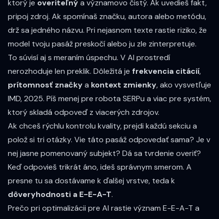
ktorý je
overiteľný
a významovo čistý. Ak uvedieš fakt,
pripoj zdroj. Ak spomínaš značku, autora alebo metódu,
drž sa jedného názvu. Pri nejasnom texte rastie riziko, že
model tvoju pasáž preskočí alebo ju zle zinterpretuje.
To súvisí aj s meraním úspechu. V AI prostredí
nerozhoduje len preklik. Dôležitá je
frekvencia citácií
,
prítomnosť značky
a
kontext zmienky
, ako vysvetľuje
IMD, 2025. Píš menej pre robota SERPu a viac pre systém,
ktorý skladá odpoveď z viacerých zdrojov.
Ak chceš rýchlu kontrolu kvality, prejdi každú sekciu a
polož si tri otázky. Vie táto pasáž odpovedať sama? Je v
nej jasne pomenovaný subjekt? Dá sa tvrdenie overiť?
Keď odpovieš trikrát áno, ideš správnym smerom. A
presne tu sa dostávame k ďalšej vrstve, teda k
dôveryhodnosti a E-E-A-T
.
Prečo pri optimalizácii pre AI rastie význam E-E-A-T a