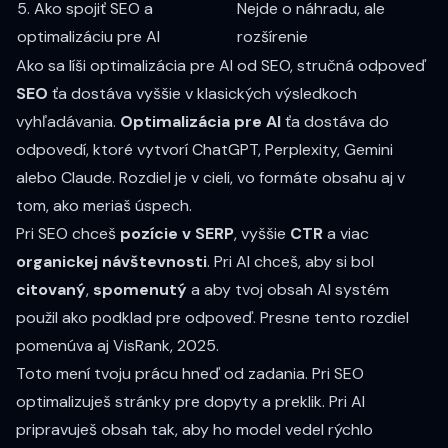
5. Ako spojiť SEO a
Nejde o náhradu, ale
optimalizáciu pre AI
rozšírenie
Ako sa líši optimalizácia pre AI od SEO, stručná odpoveď
SEO
ťa dostáva vyššie v klasických výsledkoch
vyhľadávania.
Optimalizácia pre AI
ťa dostáva do
odpovedí, ktoré vytvorí ChatGPT, Perplexity, Gemini
alebo Claude. Rozdiel je v cieli, vo formáte obsahu aj v
tom, ako meriaš úspech.
Pri SEO chceš
pozície v SERP
, vyššie
CTR
a viac
organickej návštevnosti
. Pri AI chceš, aby si bol
citovaný
,
spomenutý
a aby tvoj obsah AI systém
použil ako podklad pre odpoveď. Presne tento rozdiel
pomenúva aj
VisRank, 2025
.
Toto mení tvoju prácu hneď od zadania. Pri SEO
optimalizuješ stránky pre dopyty a preklik. Pri AI
pripravuješ obsah tak, aby ho model vedel rýchlo