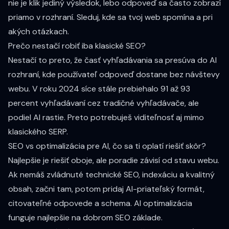
nie je klik jediný výsledok, lebo odpoveď sa často zobrazí
priamo v rozhraní. Sleduj, kde sa tvoj web spomína a pri
akých otázkach.
Prečo nestačí robiť iba klasické SEO?
Nestačí to preto, že časť vyhľadávania sa presúva do AI
rozhraní, kde používateľ odpoveď dostane bez návštevy
webu. V roku 2024 síce stále prebiehalo 91 až 93
percent vyhľadávaní cez tradičné vyhľadávače, ale
podiel AI rastie. Preto potrebuješ viditeľnosť aj mimo
klasického SERP.
SEO vs optimalizácia pre AI, čo sa ti oplatí riešiť skôr?
Najlepšie je riešiť oboje, ale poradie závisí od stavu webu.
Ak nemáš zvládnuté technické SEO, indexáciu a kvalitný
obsah, začni tam, potom pridaj AI-priateľský formát,
citovateľné odpovede a schema. AI optimalizácia
funguje najlepšie na dobrom SEO základe.