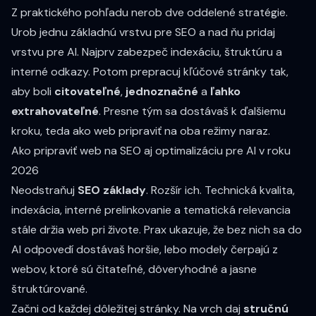
Z praktického pohľadu nerob dve oddelené stratégie.
Urob jednu základnú vrstvu pre SEO a nad ňu pridaj
vrstvu pre AI. Najprv zabezpeč indexáciu, štruktúru a
interné odkazy. Potom prepracuj kľúčové stránky tak,
aby boli
citovateľné
,
jednoznačné
a
ľahko
extrahovateľné
. Presne tým sa dostávaš k ďalšiemu
kroku, teda ako web pripraviť na oba režimy naraz.
Ako pripraviť web na SEO aj optimalizáciu pre AI v roku
2026
Neodstraňuj
SEO základy
. Rozšír ich. Technická kvalita,
indexácia, interné prelinkovanie a tematická relevancia
stále držia web pri živote. Prax ukazuje, že bez nich sa do
AI odpovedí dostávaš horšie, lebo modely čerpajú z
webov, ktoré sú čitateľné, dôveryhodné a jasne
štruktúrované.
Začni od každej dôležitej stránky. Na vrch daj
stručnú