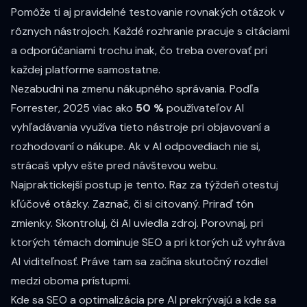
Pomôže ti aj pravidelné testovanie rovnakých otázok v
rôznych nástrojoch. Každé rozhranie pracuje s citáciami
a odporúčaniami trochu inak, čo treba overovať pri
každej platforme samostatne.
Nezabudni na zmenu nákupného správania. Podľa
Forrester, 2025 viac ako
50 %
používateľov AI
vyhľadávania využíva tieto nástroje pri objavovaní a
rozhodovaní o nákupe. Ak v AI odpovediach nie si,
strácaš vplyv ešte pred návštevou webu.
Najpraktickejší postup je tento. Raz za týždeň otestuj
kľúčové otázky. Zaznač, či si citovaný. Priraď tón
zmienky. Skontroluj, či AI uviedla zdroj. Porovnaj, pri
ktorých témach dominuje SEO a pri ktorých už vyhráva
AI viditeľnosť. Práve tam sa začína skutočný rozdiel
medzi oboma prístupmi.
Kde sa SEO a optimalizácia pre AI prekrývajú a kde sa