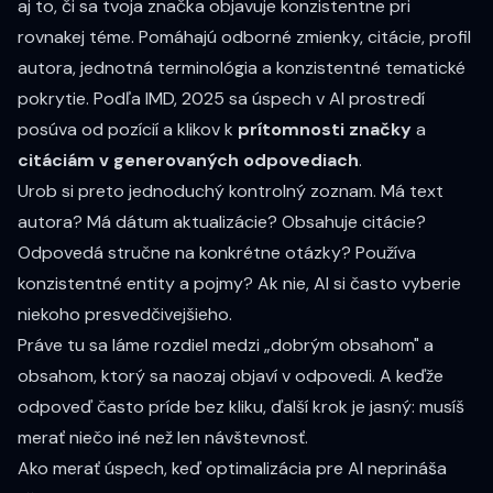
aj to, či sa tvoja značka objavuje konzistentne pri
rovnakej téme. Pomáhajú odborné zmienky, citácie, profil
autora, jednotná terminológia a konzistentné tematické
pokrytie. Podľa IMD, 2025 sa úspech v AI prostredí
posúva od pozícií a klikov k
prítomnosti značky
a
citáciám v generovaných odpovediach
.
Urob si preto jednoduchý kontrolný zoznam. Má text
autora? Má dátum aktualizácie? Obsahuje citácie?
Odpovedá stručne na konkrétne otázky? Používa
konzistentné entity a pojmy? Ak nie, AI si často vyberie
niekoho presvedčivejšieho.
Práve tu sa láme rozdiel medzi „dobrým obsahom" a
obsahom, ktorý sa naozaj objaví v odpovedi. A keďže
odpoveď často príde bez kliku, ďalší krok je jasný: musíš
merať niečo iné než len návštevnosť.
Ako merať úspech, keď optimalizácia pre AI neprináša