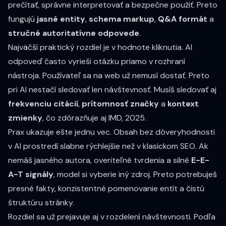
prečítať, správne interpretovať a bezpečne použiť. Preto
fungujú
jasné entity
,
schema markup
,
Q&A formát
a
stručné autoritatívne odpovede
.
Najväčší praktický rozdiel je v hodnote kliknutia. AI
odpoveď často vyrieši otázku priamo v rozhraní
nástroja. Používateľ sa na web už nemusí dostať. Preto
pri AI nestačí sledovať len návštevnosť. Musíš sledovať aj
frekvenciu citácií
,
prítomnosť značky
a
kontext
zmienky
, čo zdôrazňuje aj
IMD, 2025
.
Prax ukazuje ešte jednu vec. Obsah bez dôveryhodnosti
v AI prostredí slabne rýchlejšie než v klasickom SEO. Ak
nemáš jasného autora, overiteľné tvrdenia a silné
E-E-
A-T signály
, model si vyberie iný zdroj. Preto potrebuješ
presné fakty, konzistentné pomenovanie entít a čistú
štruktúru stránky.
Rozdiel sa už prejavuje aj v rozdelení návštevnosti. Podľa