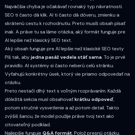
Najväčšia chyba je očakávať rovnaký typ návratnosti.
SEO ti často dá klik. AI ti často dá dôveru, zmienku a
skrátenú cestu k rozhodnutiu. Preto musíš obsah písať
inak. A práve tu sa láme otázka, aký formát funguje pre
AI lepšie než klasický SEO text.
Aký obsah funguje pre AI lepšie než klasické SEO texty
Píš tak, aby
jedna pasáž vedela stáť sama
. To je prvé
pravidlo. AI systémy si často neberú celú stránku.
Vyťahujú konkrétny úsek, ktorý vie priamo odpovedať na
otázku.
Preto nestačí dlhý text s voľným rozprávaním. Každá
dôležitá sekcia musí obsahovať
krátku odpoveď
,
potom stručné vysvetlenie a až potom detail. Takto
zvýšiš šancu, že model použije práve tvoj text ako
citovateľný podklad.
Najlepšie funguje
Q&A formát
. Polož presnú otázku.