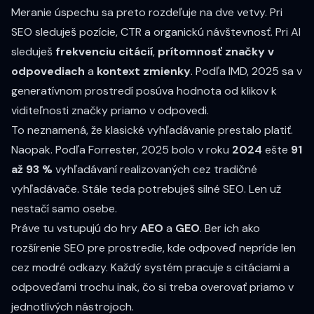
Meranie úspechu sa preto rozdeľuje na dve vetvy. Pri
SEO sleduješ pozície, CTR a organickú návštevnosť. Pri AI
sleduješ
frekvenciu citácií
,
prítomnosť značky v
odpovediach
a
kontext zmienky
. Podľa IMD, 2025 sa v
generatívnom prostredí posúva hodnota od klikov k
viditeľnosti značky priamo v odpovedi.
To neznamená, že klasické vyhľadávanie prestalo platiť.
Naopak. Podľa Forrester, 2025 bolo v roku
2024
ešte
91
až 93 %
vyhľadávaní realizovaných cez tradičné
vyhľadávače. Stále teda potrebuješ silné SEO. Len už
nestačí samo osebe.
Práve tu vstupujú do hry
AEO
a
GEO
. Ber ich ako
rozšírenie SEO pre prostredie, kde odpoveď nepríde len
cez modré odkazy. Každý systém pracuje s citáciami a
odpoveďami trochu inak, čo si treba overovať priamo v
jednotlivých nástrojoch.