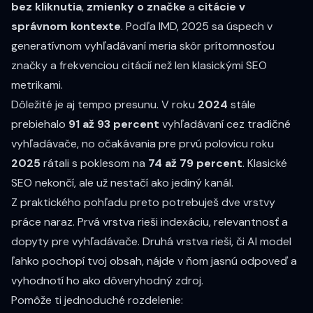
bez kliknutia
,
zmienky o značke
a
citácie v
správnom kontexte
. Podľa IMD, 2025 sa úspech v
generatívnom vyhľadávaní meria skôr prítomnosťou
značky a frekvenciou citácií než len klasickými SEO
metrikami.
Dôležité je aj tempo presunu. V roku
2024
stále
prebiehalo
91 až 93 percent
vyhľadávaní cez tradičné
vyhľadávače, no očakávania pre prvú polovicu roku
2025
rátali s poklesom na
74 až 79 percent
. Klasické
SEO nekončí, ale už nestačí ako jediný kanál.
Z praktického pohľadu preto potrebuješ dve vrstvy
práce naraz. Prvá vrstva rieši indexáciu, relevantnosť a
dopyty pre vyhľadávače. Druhá vrstva rieši, či AI model
ľahko pochopí tvoj obsah, nájde v ňom jasnú odpoveď a
vyhodnotí ho ako dôveryhodný zdroj.
Pomôže ti jednoduché rozdelenie: