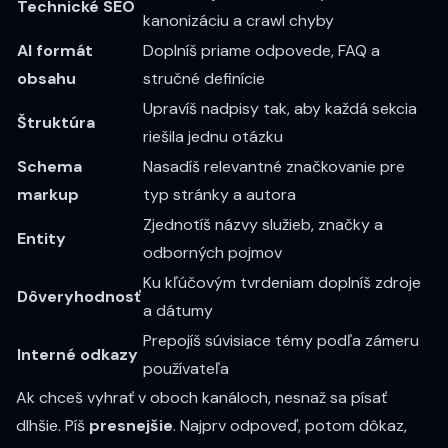
Technické SEO
kanonizáciu a crawl chyby
AI formát
Doplníš priame odpovede, FAQ a
obsahu
stručné definície
Upravíš nadpisy tak, aby každá sekcia
Štruktúra
riešila jednu otázku
Schema
Nasadíš relevantné značkovanie pre
markup
typ stránky a autora
Zjednotíš názvy služieb, značky a
Entity
odborných pojmov
Ku kľúčovým tvrdeniam doplníš zdroje
Dôveryhodnosť
a dátumy
Prepojíš súvisiace témy podľa zámeru
Interné odkazy
používateľa
Ak chceš vyhrať v oboch kanáloch, nesnaž sa písať
dlhšie. Píš
presnejšie
. Najprv odpoveď, potom dôkaz,