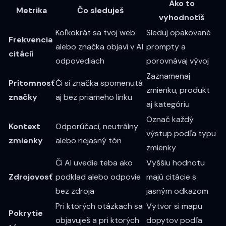
Ako to
Metrika
Čo sleduješ
vyhodnotíš
Koľkokrát sa tvoj web
Sleduj opakované
Frekvencia
alebo značka objaví v AI
prompty a
citácií
odpovediach
porovnávaj vývoj
Zaznamenaj
Prítomnosť
Či si značka spomenutá
zmienku, produkt
značky
aj bez priameho linku
aj kategóriu
Označ každý
Kontext
Odporúčací, neutrálny
výstup podľa typu
zmienky
alebo nejasný tón
zmienky
Či AI uvedie teba ako
Vyššiu hodnotu
Zdrojovosť
podklad alebo odpovie
majú citácie s
bez zdroja
jasným odkazom
Pri ktorých otázkach sa
Vytvor si mapu
Pokrytie
objavuješ a pri ktorých
dopytov podľa