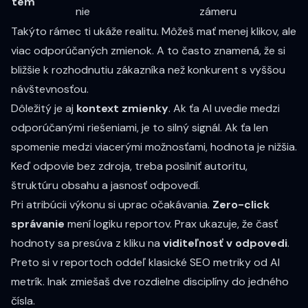
tém
nie
zámeru
Takýto rámec ti ukáže realitu. Môžeš mať menej klikov, ale
viac odporúčaných zmienok. A to často znamená, že si
bližšie k rozhodnutiu zákazníka než konkurent s vyššou
návštevnosťou.
Dôležitý je aj
kontext zmienky
. Ak ťa AI uvedie medzi
odporúčanými riešeniami, je to silný signál. Ak ťa len
spomenie medzi viacerými možnosťami, hodnota je nižšia.
Keď odpovie bez zdroja, treba posilniť autoritu,
štruktúru obsahu a jasnosť odpovedí.
Pri atribúcii výkonu si uprac očakávania.
Zero-click
správanie
mení logiku reportov. Prax ukazuje, že časť
hodnoty sa presúva z kliku na
viditeľnosť v odpovedi
.
Preto si v reportoch oddeľ klasické SEO metriky od AI
metrík. Inak zmiešaš dve rozdielne disciplíny do jedného
čísla.