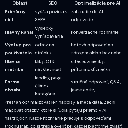
Oblasť
SEO
Optimalizácia pre AI
Primárny
vyššia pozícia v
zahrnutie do AI
cieľ
SERP
odpovede
výsledky
Hlavný kanál
konverzačné rozhranie
vyhľadávania
Výstup pre
odkaz na
hotová odpoveď so
používateľa
stránku
zdrojom alebo bez neho
Hlavná
kliky, CTR,
citácie, zmienky,
metrika
návštevnosť
prítomnosť značky
landing page,
Forma
stručná odpoveď, Q&A,
článok,
obsahu
jasné entity
kategória
Prestaň optimalizovať len nadpisy a meta dáta. Začni
mapovať otázky, ktoré si ľudia pýtajú priamo v AI
nástrojoch. Každé rozhranie pracuje s odpoveďami
trochu inak, čo si treba overiť pri každej platforme zvlášť.