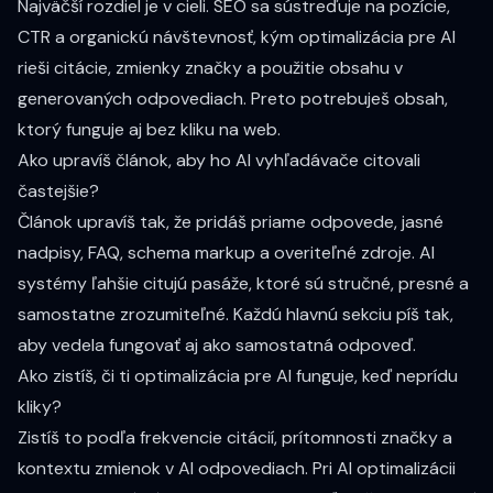
Najväčší rozdiel je v cieli. SEO sa sústreďuje na pozície,
CTR a organickú návštevnosť, kým optimalizácia pre AI
rieši citácie, zmienky značky a použitie obsahu v
generovaných odpovediach. Preto potrebuješ obsah,
ktorý funguje aj bez kliku na web.
Ako upravíš článok, aby ho AI vyhľadávače citovali
častejšie?
Článok upravíš tak, že pridáš priame odpovede, jasné
nadpisy, FAQ, schema markup a overiteľné zdroje. AI
systémy ľahšie citujú pasáže, ktoré sú stručné, presné a
samostatne zrozumiteľné. Každú hlavnú sekciu píš tak,
aby vedela fungovať aj ako samostatná odpoveď.
Ako zistíš, či ti optimalizácia pre AI funguje, keď neprídu
kliky?
Zistíš to podľa frekvencie citácií, prítomnosti značky a
kontextu zmienok v AI odpovediach. Pri AI optimalizácii