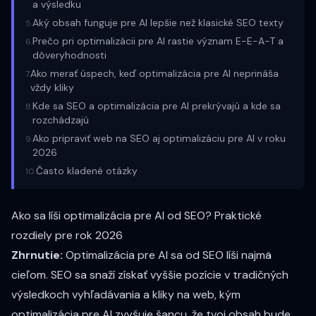
a výsledku
Aký obsah funguje pre AI lepšie než klasické SEO texty
5
.
Prečo pri optimalizácii pre AI rastie význam E-E-A-T a
6
.
dôveryhodnosti
Ako merať úspech, keď optimalizácia pre AI neprináša
7
.
vždy kliky
Kde sa SEO a optimalizácia pre AI prekrývajú a kde sa
8
.
rozchádzajú
Ako pripraviť web na SEO aj optimalizáciu pre AI v roku
9
.
2026
Často kladené otázky
10
.
Ako sa líši optimalizácia pre AI od SEO? Praktické
rozdiely pre rok 2026
Zhrnutie:
Optimalizácia pre AI sa od SEO líši najmä
cieľom. SEO sa snaží získať vyššie pozície v tradičných
výsledkoch vyhľadávania a kliky na web, kým
optimalizácia pre AI zvyšuje šancu, že tvoj obsah bude