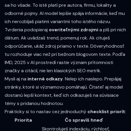
sa ho všade. To isté platí pre autora, firmu, lokality a
odborné pojmy. AI model lepšie spája informácie, keď mu
ich nerozbíjaš piatimi variantmi toho istého názvu.
Tvrdenia podopieraj
overiteľnými zdrojmi
a píš pri nich
dátum. Ak uvádzaš trend, pomenuj rok. Ak cituješ
odporúčanie, ukáž zdroj priamo v texte. Dôveryhodnosť
tu rozhoduje viac než pri bežnom blogovom texte. Podľa
IMD, 2025 v AI prostredí rastie význam prítomnosti
značky a citácií, nie len klasických SEO metrík.
Mysli aj na
interné odkazy
. Nelep ich naslepo. Prepájaj
stránky, ktoré si významovo pomáhajú. Čitateľ aj model
dostanú lepší kontext, keď ich odkazuješ na súvisiace
témy s pridanou hodnotou.
Prakticky si to nastav cez jednoduchý
checklist priorít
:
Priorita
Čo spravíš hneď
Skontroluješ indexáciu, rýchlosť,