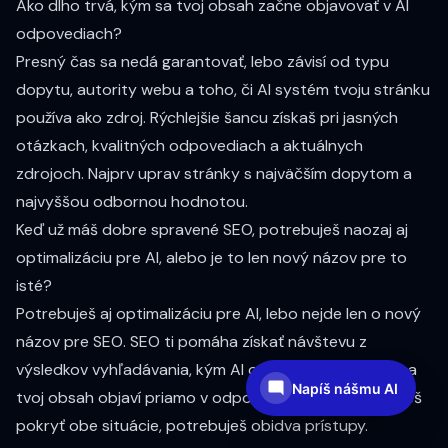
Ako dlho trvá, kým sa tvoj obsah začne objavovať v AI
odpovediach?
Presný čas sa nedá garantovať, lebo závisí od typu
dopytu, autority webu a toho, či AI systém tvoju stránku
používa ako zdroj. Rýchlejšie šancu získaš pri jasných
otázkach, kvalitných odpovediach a aktuálnych
zdrojoch. Najprv uprav stránky s najväčším dopytom a
najvyššou odbornou hodnotou.
Keď už máš dobre spravené SEO, potrebuješ naozaj aj
optimalizáciu pre AI, alebo je to len nový názov pre to
isté?
Potrebuješ aj optimalizáciu pre AI, lebo nejde len o nový
názov pre SEO. SEO ti pomáha získať návštevu z
výsledkov vyhľadávania, kým AI optimalizácia rieši, či sa
Napíš nášmu AI
tvoj obsah objaví priamo v odpovedi bez kliku. Ak chceš
pokryť obe situácie, potrebuješ obidva prístupy.