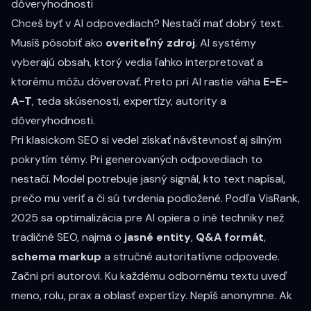
dôveryhodnosti
Chceš byť v AI odpovediach? Nestačí mať dobrý text.
Musíš pôsobiť ako
overiteľný zdroj
. AI systémy
vyberajú obsah, ktorý vedia ľahko interpretovať a
ktorému môžu dôverovať. Preto pri AI rastie váha
E-E-
A-T
, teda skúsenosti, expertízy, autority a
dôveryhodnosti.
Pri klasickom SEO si vedel získať návštevnosť aj silným
pokrytím témy. Pri generovaných odpovediach to
nestačí. Model potrebuje jasný signál, kto text napísal,
prečo mu veriť a či sú tvrdenia podložené. Podľa VisRank,
2025 sa optimalizácia pre AI opiera o iné techniky než
tradičné SEO, najmä o
jasné entity
,
Q&A formát
,
schema markup
a stručné autoritatívne odpovede.
Začni pri autorovi. Ku každému odbornému textu uveď
meno, rolu, prax a oblasť expertízy. Nepíš anonymne. Ak