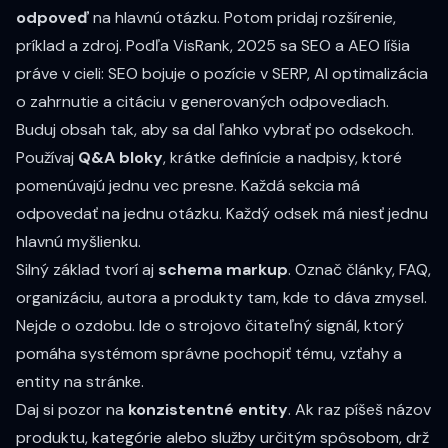
odpoveď
na hlavnú otázku. Potom pridaj rozšírenie,
príklad a zdroj. Podľa VisRank, 2025 sa SEO a AEO líšia
práve v cieli: SEO bojuje o pozície v SERP, AI optimalizácia
o zahrnutie a citáciu v generovaných odpovediach.
Buduj obsah tak, aby sa dal ľahko vybrať po odsekoch.
Používaj
Q&A bloky
, krátke definície a nadpisy, ktoré
pomenúvajú jednu vec presne. Každá sekcia má
odpovedať na jednu otázku. Každý odsek má niesť jednu
hlavnú myšlienku.
Silný základ tvorí aj
schema markup
. Označ články, FAQ,
organizáciu, autora a produkty tam, kde to dáva zmysel.
Nejde o ozdobu. Ide o strojovo čitateľný signál, ktorý
pomáha systémom správne pochopiť tému, vzťahy a
entity na stránke.
Daj si pozor na
konzistentné entity
. Ak raz píšeš názov
produktu, kategórie alebo služby určitým spôsobom, drž