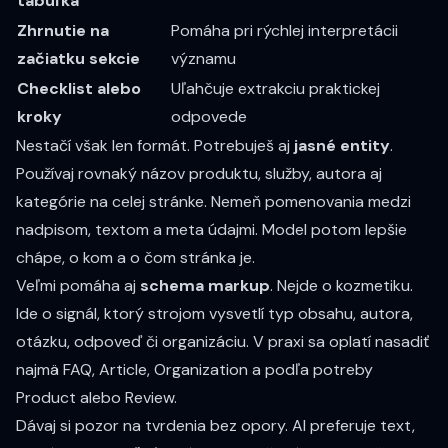
tabuľka
Zhrnutie na
Pomáha pri rýchlej interpretácii
začiatku sekcie
významu
Checklist alebo
Uľahčuje extrakciu praktickej
kroky
odpovede
Nestačí však len formát. Potrebuješ aj
jasné entity
.
Používaj rovnaký názov produktu, služby, autora aj
kategórie na celej stránke. Nemeň pomenovania medzi
nadpisom, textom a meta údajmi. Model potom lepšie
chápe, o kom a o čom stránka je.
Veľmi pomáha aj
schema markup
. Nejde o kozmetiku.
Ide o signál, ktorý strojom vysvetlí typ obsahu, autora,
otázku, odpoveď či organizáciu. V praxi sa oplatí nasadiť
najmä FAQ, Article, Organization a podľa potreby
Product alebo Review.
Dávaj si pozor na tvrdenia bez opory. AI preferuje text,