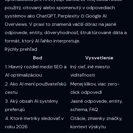
použitý, citovaný alebo spomenutý v odpovediach
systémov ako ChatGPT, Perplexity či Google AI
Overviews. V praxi to znamená väčší dôraz na jasné
odpovede, entity, dôveryhodnosť, štruktúrované dáta a
formát, ktorý AI ľahko interpretuje.
Rýchly prehľad
Bod
Vysvetlenie
1. Hlavný rozdiel medzi SEO a
Iný cieľ, iné miesto
AI optimalizáciou
viditeľnosti
2. Ako AI mení používateľskú
Menej klikov, viac zero-
cestu
click odpovedí
3. Aký obsah AI systémy
Jasné odpovede, entity,
preferujú
schema, FAQ
4. Ktoré metriky sledovať v
Citácie, zmienky značky,
roku 2026
kontext výskytu