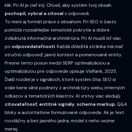
klik. Pri AI je cieľ iný. Chceš, aby systém tvoj obsah
pochopil, vybral a citoval
v odpovedi.
To mení aj formát práce s obsahom. Pri SEO ti často
pomôže rozsiahlejšie tematické pokrytie a dobre
zvládnutá informačná architektúra. Pri AI musíš ísť viac
po
odpovedateľnosti
. Každá dôležitá stránka má mať
stručnú odpoveď, jasný kontext a pomenované entity.
Presne tento posun medzi SERP optimalizáciou a
optimalizáciou pre odpovede opisuje VisRank, 2025.
Ďalší rozdiel je v signáloch, ktoré systém číta. SEO si
stále berie silné podnety z architektúry webu, interných
odkazov a tematických klastrov. AI vrstvy viac sledujú
citovateľnosť
,
entitné signály
,
schema markup
, Q&A
bloky a autoritatívne formulované odpovede. Ak je text
rozvláčny a bez jasného jadra, model z neho vezme
menej.