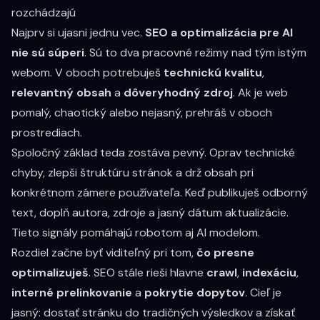
rozchádzajú
Najprv si ujasni jednu vec.
SEO a optimalizácia pre AI
nie sú súperi
. Sú to dva pracovné režimy nad tým istým
webom. V oboch potrebuješ
technickú kvalitu
,
relevantný obsah
a
dôveryhodný zdroj
. Ak je web
pomalý, chaotický alebo nejasný, prehráš v oboch
prostrediach.
Spoločný základ teda zostáva pevný. Oprav technické
chyby, zlepši štruktúru stránok a drž obsah pri
konkrétnom zámere používateľa. Keď publikuješ odborný
text, doplň autora, zdroje a jasný dátum aktualizácie.
Tieto signály pomáhajú robotom aj AI modelom.
Rozdiel začne byť viditeľný pri tom,
čo presne
optimalizuješ
. SEO stále rieši hlavne
crawl
,
indexáciu
,
interné prelinkovanie
a
pokrytie dopytov
. Cieľ je
jasný: dostať stránku do tradičných výsledkov a získať