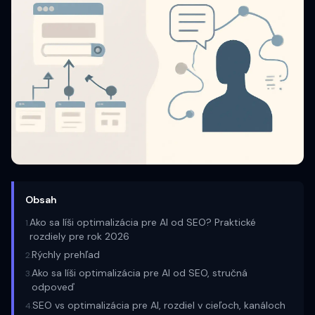
Obsah
Ako sa líši optimalizácia pre AI od SEO? Praktické
1
.
rozdiely pre rok 2026
Rýchly prehľad
2
.
Ako sa líši optimalizácia pre AI od SEO, stručná
3
.
odpoveď
SEO vs optimalizácia pre AI, rozdiel v cieľoch, kanáloch
4
.