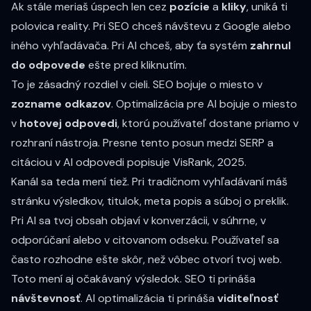
Ak stále meriaš úspech len cez
pozície
a
kliky
, uniká ti
polovica reality. Pri SEO chceš návštevu z Google alebo
iného vyhľadávača. Pri AI chceš, aby ťa systém
zahrnul
do odpovede
ešte pred kliknutím.
To je zásadný rozdiel v cieli. SEO bojuje o miesto v
zozname odkazov
. Optimalizácia pre AI bojuje o miesto
v
hotovej odpovedi
, ktorú používateľ dostane priamo v
rozhraní nástroja. Presne tento posun medzi SERP a
citáciou v AI odpovedi popisuje VisRank, 2025.
Kanál sa teda mení tiež. Pri tradičnom vyhľadávaní máš
stránku výsledkov, titulok, meta popis a súboj o preklik.
Pri AI sa tvoj obsah objaví v konverzácii, v súhrne, v
odporúčaní alebo v citovanom odseku. Používateľ sa
často rozhodne ešte skôr, než vôbec otvorí tvoj web.
Toto mení aj očakávaný výsledok. SEO ti prináša
návštevnosť
. AI optimalizácia ti prináša
viditeľnosť