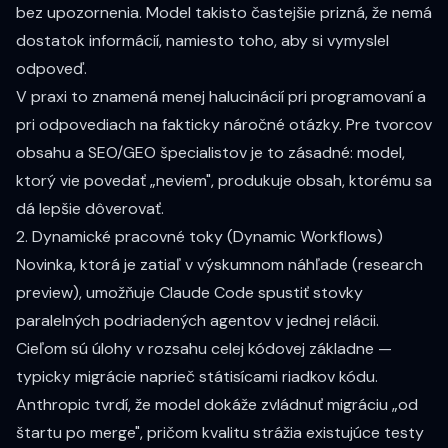
bez upozornenia. Model takisto častejšie prizná, že nemá
dostatok informácií, namiesto toho, aby si vymyslel
odpoveď.
V praxi to znamená menej halucinácií pri programovaní a
pri odpovediach na fakticky náročné otázky. Pre tvorcov
obsahu a SEO/GEO špecialistov je to zásadné: model,
ktorý vie povedať „neviem", produkuje obsah, ktorému sa
dá lepšie dôverovať.
2. Dynamické pracovné toky (Dynamic Workflows)
Novinka, ktorá je zatiaľ v
výskumnom náhľade (research
preview)
, umožňuje Claude Code spustiť stovky
paralelných podriadených agentov v jednej relácii.
Cieľom sú úlohy v rozsahu celej kódovej základne —
typicky migrácie naprieč státisícami riadkov kódu.
Anthropic tvrdí, že model dokáže zvládnuť migráciu „od
štartu po merge", pričom kvalitu strážia existujúce testy