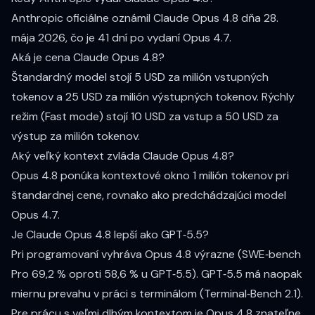
Anthropic oficiálne oznámil Claude Opus 4.8 dňa 28.
mája 2026, čo je 41 dní po vydaní Opus 4.7.
Aká je cena Claude Opus 4.8?
Štandardný model stojí 5 USD za milión vstupných
tokenov a 25 USD za milión výstupných tokenov. Rýchly
režim (Fast mode) stojí 10 USD za vstup a 50 USD za
výstup za milión tokenov.
Aký veľký kontext zvláda Claude Opus 4.8?
Opus 4.8 ponúka kontextové okno 1 milión tokenov pri
štandardnej cene, rovnako ako predchádzajúci model
Opus 4.7.
Je Claude Opus 4.8 lepší ako GPT‑5.5?
Pri programovaní vyhráva Opus 4.8 výrazne (SWE‑bench
Pro 69,2 % oproti 58,6 % u GPT‑5.5). GPT‑5.5 má naopak
miernu prevahu v práci s terminálom (Terminal‑Bench 2.1).
Pre prácu s veľmi dlhým kontextom je Opus 4.8 znateľne