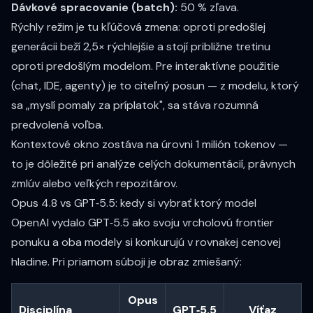
Dávkové spracovanie (batch):
50 % zľava
.
Rýchly režim je tu kľúčová zmena: oproti predošlej
generácii beží
2,5× rýchlejšie
a stojí
približne tretinu
oproti predošlým modelom. Pre interaktívne použitie
(chat, IDE, agenty) je to citeľný posun — z modelu, ktorý
sa „myslí pomaly za príplatok", sa stáva rozumná
predvolená voľba.
Kontextové okno zostáva na úrovni
1 milión tokenov
—
to je dôležité pri analýze celých dokumentácií, právnych
zmlúv alebo veľkých repozitárov.
Opus 4.8 vs GPT‑5.5: kedy si vybrať ktorý model
OpenAI vydalo GPT‑5.5 ako svoju vrcholovú frontier
ponuku a oba modely si konkurujú v rovnakej cenovej
hladine. Pri priamom súboji je obraz zmiešaný:
Opus
Disciplína
GPT‑5.5
Víťaz