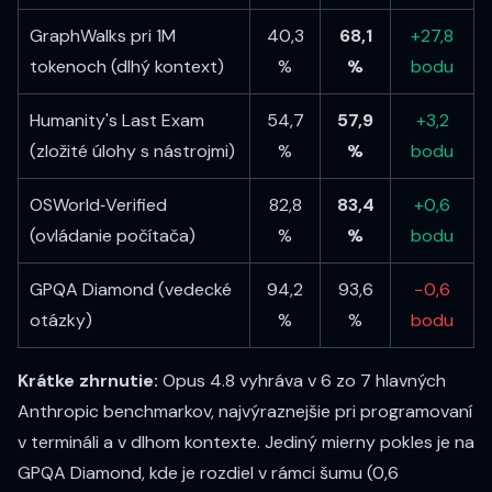
GraphWalks pri 1M
40,3
68,1
+27,8
tokenoch (dlhý kontext)
%
%
bodu
Humanity's Last Exam
54,7
57,9
+3,2
(zložité úlohy s nástrojmi)
%
%
bodu
OSWorld‑Verified
82,8
83,4
+0,6
(ovládanie počítača)
%
%
bodu
GPQA Diamond (vedecké
94,2
93,6
−0,6
otázky)
%
%
bodu
Krátke zhrnutie:
Opus 4.8 vyhráva v 6 zo 7 hlavných
Anthropic benchmarkov, najvýraznejšie pri programovaní
v termináli a v dlhom kontexte. Jediný mierny pokles je na
GPQA Diamond, kde je rozdiel v rámci šumu (0,6