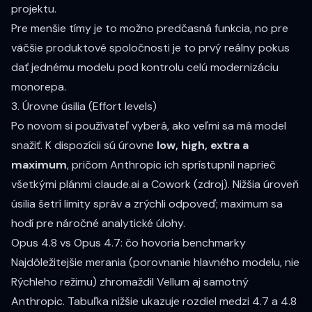
projektu.
Pre menšie tímy je to možno predčasná funkcia, no pre
väčšie produktové spoločnosti je to prvý reálny pokus
dať jednému modelu pod kontrolu celú modernizáciu
monorepa.
3. Úrovne úsilia (Effort levels)
Po novom si používateľ vyberá, ako veľmi sa má model
snažiť. K dispozícii sú úrovne
low, high, extra a
maximum
, pričom Anthropic ich sprístupnil naprieč
všetkými plánmi claude.ai a Cowork (
zdroj
). Nižšia úroveň
úsilia šetrí limity správ a zrýchli odpoveď; maximum sa
hodí pre náročné analytické úlohy.
Opus 4.8 vs Opus 4.7: čo hovoria benchmarky
Najdôležitejšie merania (porovnanie hlavného modelu, nie
Rýchleho režimu) zhromaždil
Vellum
aj samotný
Anthropic
. Tabuľka nižšie ukazuje rozdiel medzi 4.7 a 4.8