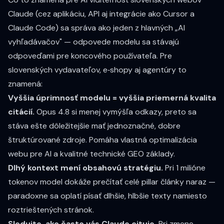
Claude (cez aplikáciu, API aj integrácie ako Cursor a
Claude Code) sa správa ako jeden z hlavných „AI
vyhľadávačov" — odpovede modelu sa stávajú
odpoveďami pre koncového používateľa. Pre
slovenských vydavateľov, e‑shopy aj agentúry to
znamená:
Vyššia úprimnosť modelu = vyššia priemerná kvalita
citácií.
Opus 4.8 si menej vymýšľa odkazy, preto sa
stáva ešte dôležitejšie mať jednoznačné, dobre
štruktúrované zdroje. Pomáha vlastná
optimalizácia
webu pre AI
a kvalitné
technické GEO základy
.
Dlhý kontext mení obsahovú stratégiu.
Pri 1 milióne
tokenov model dokáže prečítať celé pillar články naraz —
paradoxne sa oplatí písať dlhšie, hlbšie texty namiesto
roztrieštených stránok.
Sledujte, ako často vás Claude cituje.
Pri zmene