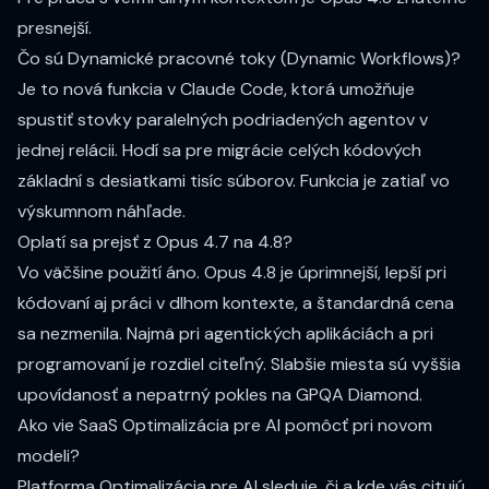
presnejší.
Čo sú Dynamické pracovné toky (Dynamic Workflows)?
Je to nová funkcia v Claude Code, ktorá umožňuje
spustiť stovky paralelných podriadených agentov v
jednej relácii. Hodí sa pre migrácie celých kódových
základní s desiatkami tisíc súborov. Funkcia je zatiaľ vo
výskumnom náhľade.
Oplatí sa prejsť z Opus 4.7 na 4.8?
Vo väčšine použití áno. Opus 4.8 je úprimnejší, lepší pri
kódovaní aj práci v dlhom kontexte, a štandardná cena
sa nezmenila. Najmä pri agentických aplikáciách a pri
programovaní je rozdiel citeľný. Slabšie miesta sú vyššia
upovídanosť a nepatrný pokles na GPQA Diamond.
Ako vie SaaS Optimalizácia pre AI pomôcť pri novom
modeli?
Platforma Optimalizácia pre AI sleduje, či a kde vás citujú