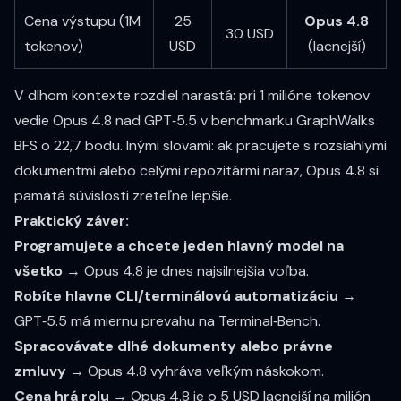
Cena výstupu (1M
25
Opus 4.8
30 USD
tokenov)
USD
(lacnejší)
V dlhom kontexte rozdiel narastá: pri 1 milióne tokenov
vedie Opus 4.8 nad GPT‑5.5 v benchmarku GraphWalks
BFS o
22,7 bodu
. Inými slovami: ak pracujete s rozsiahlymi
dokumentmi alebo celými repozitármi naraz, Opus 4.8 si
pamätá súvislosti zreteľne lepšie.
Praktický záver:
Programujete a chcete jeden hlavný model na
všetko
→ Opus 4.8 je dnes najsilnejšia voľba.
Robíte hlavne CLI/terminálovú automatizáciu
→
GPT‑5.5 má miernu prevahu na Terminal‑Bench.
Spracovávate dlhé dokumenty alebo právne
zmluvy
→ Opus 4.8 vyhráva veľkým náskokom.
Cena hrá rolu
→ Opus 4.8 je o 5 USD lacnejší na milión