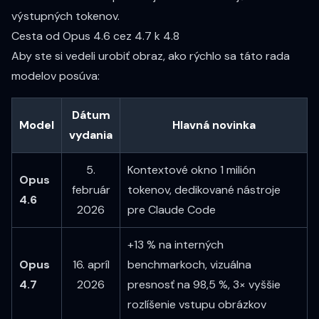
výstupných tokenov.
Cesta od Opus 4.6 cez 4.7 k 4.8
Aby ste si vedeli urobiť obraz, ako rýchlo sa táto rada
modelov posúva:
Dátum
Model
Hlavná novinka
vydania
5.
Kontextové okno 1 milión
Opus
február
tokenov, dedikované nástroje
4.6
2026
pre Claude Code
+13 % na interných
Opus
16. apríl
benchmarkoch, vizuálna
4.7
2026
presnosť na 98,5 %, 3× vyššie
rozlíšenie vstupu obrázkov