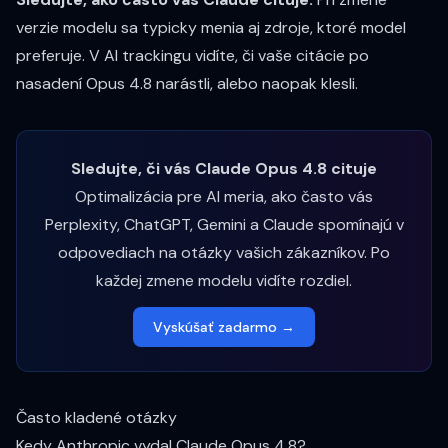
verzie modelu sa typicky menia aj zdroje, ktoré model
preferuje. V
AI trackingu
vidíte, či vaše citácie po
nasadení Opus 4.8 narástli, alebo naopak klesli.
Sledujte, či vás Claude Opus 4.8 cituje
Optimalizácia pre AI meria, ako často vás
Perplexity, ChatGPT, Gemini a Claude spomínajú v
odpovediach na otázky vašich zákazníkov. Po
každej zmene modelu vidíte rozdiel.
Vyskúšať zadarmo →
Často kladené otázky
Kedy Anthropic vydal Claude Opus 4.8?