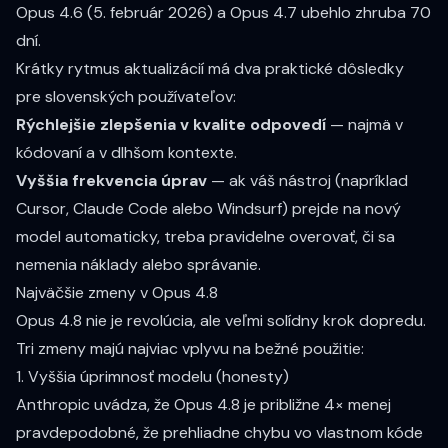
Opus 4.6 (5. február 2026) a Opus 4.7 ubehlo zhruba 70
dní.
Krátky rytmus aktualizácií má dva praktické dôsledky
pre slovenských používateľov:
Rýchlejšie zlepšenia v kvalite odpovedí
— najmä v
kódovaní a v dlhšom kontexte.
Vyššia frekvencia úprav
— ak váš nástroj (napríklad
Cursor, Claude Code alebo Windsurf) prejde na nový
model automaticky, treba pravidelne overovať, či sa
nemenia náklady alebo správanie.
Najväčšie zmeny v Opus 4.8
Opus 4.8 nie je revolúcia, ale veľmi solídny krok dopredu.
Tri zmeny majú najviac vplyvu na bežné použitie:
1. Vyššia úprimnosť modelu (honesty)
Anthropic uvádza, že Opus 4.8 je
približne 4× menej
pravdepodobné
, že prehliadne chybu vo vlastnom kóde