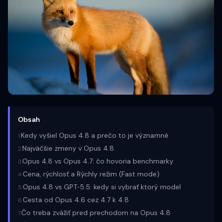
Obsah
Kedy vyšiel Opus 4.8 a prečo to je významné
1
.
Najväčšie zmeny v Opus 4.8
2
.
Opus 4.8 vs Opus 4.7: čo hovoria benchmarky
3
.
Cena, rýchlosť a Rýchly režim (Fast mode)
4
.
Opus 4.8 vs GPT‑5.5: kedy si vybrať ktorý model
5
.
Cesta od Opus 4.6 cez 4.7 k 4.8
6
.
Čo treba zvážiť pred prechodom na Opus 4.8
7
.