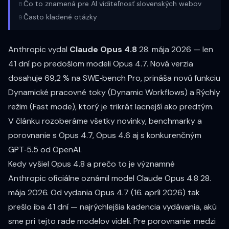
Čo to znamená pre AI viditeľnosť slovenských webov
8
.
Často kladené otázky
9
.
Anthropic vydal
Claude Opus 4.8
28. mája 2026 — len
41 dní po predošlom modeli Opus 4.7. Nová verzia
dosahuje
69,2 % na SWE‑bench Pro
, prináša novú funkciu
Dynamické pracovné toky (Dynamic Workflows) a Rýchly
režim (Fast mode), ktorý je
trikrát lacnejší
ako predtým.
V článku rozoberáme všetky novinky, benchmarky a
porovnanie s Opus 4.7, Opus 4.6 aj s konkurenčným
GPT‑5.5 od OpenAI.
Kedy vyšiel Opus 4.8 a prečo to je významné
Anthropic oficiálne oznámil model Claude Opus 4.8
28.
mája 2026
. Od vydania Opus 4.7 (16. apríl 2026) tak
prešlo iba
41 dní
— najrýchlejšia kadencia vydávania, akú
sme pri tejto rade modelov videli. Pre porovnanie: medzi