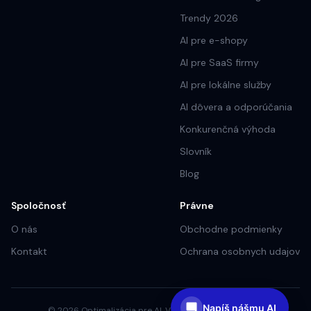
Trendy 2026
AI pre e-shopy
AI pre SaaS firmy
AI pre lokálne služby
AI dôvera a odporúčania
Konkurenčná výhoda
Slovník
Blog
Spoločnosť
Právne
O nás
Obchodne podmienky
Kontakt
Ochrana osobnych udajov
Napíš nášmu AI
©
2026
Optimalizácia pre AI. Všetky práva vyhradené.