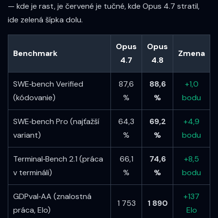
— kde je rast, je červené je tučné, kde Opus 4.7 stratil,
ide zelená šípka dolu.
Opus
Opus
Benchmark
Zmena
4.7
4.8
SWE‑bench Verified
87,6
88,6
+1,0
(kódovanie)
%
%
bodu
SWE‑bench Pro (najťažší
64,3
69,2
+4,9
variant)
%
%
bodu
Terminal‑Bench 2.1 (práca
66,1
74,6
+8,5
v termináli)
%
%
bodu
GDPval‑AA (znalostná
+137
1 753
1 890
práca, Elo)
Elo