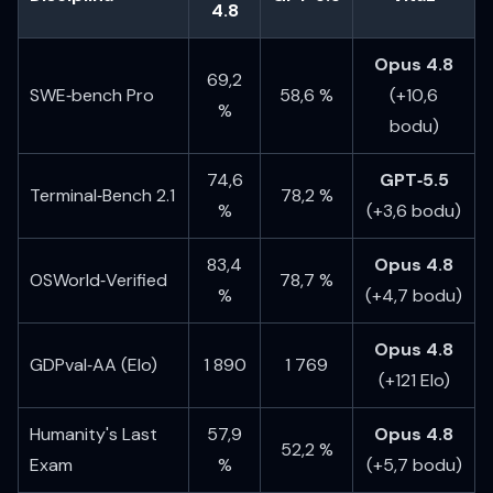
4.8
Opus 4.8
69,2
SWE‑bench Pro
58,6 %
(+10,6
%
bodu)
74,6
GPT‑5.5
Terminal‑Bench 2.1
78,2 %
%
(+3,6 bodu)
83,4
Opus 4.8
OSWorld‑Verified
78,7 %
%
(+4,7 bodu)
Opus 4.8
GDPval‑AA (Elo)
1 890
1 769
(+121 Elo)
Humanity's Last
57,9
Opus 4.8
52,2 %
Exam
%
(+5,7 bodu)