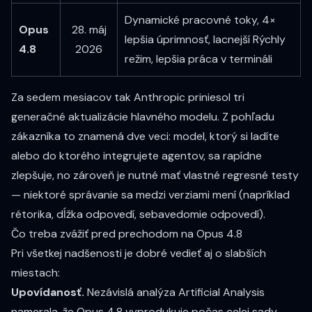
Dynamické pracovné toky, 4×
Opus
28. máj
lepšia úprimnosť, lacnejší Rýchly
4.8
2026
režim, lepšia práca v termináli
Za sedem mesiacov tak Anthropic priniesol tri
generačné aktualizácie hlavného modelu. Z pohľadu
zákazníka to znamená dve veci: model, ktorý si ladíte
alebo do ktorého integrujete agentov, sa rapídne
zlepšuje, no zároveň je nutné mať vlastné regresné testy
— niektoré správanie sa medzi verziami mení (napríklad
rétorika, dĺžka odpovedí, sebavedomie odpovedí).
Čo treba zvážiť pred prechodom na Opus 4.8
Pri všetkej nadšenosti je dobré vedieť aj o slabších
miestach:
Upovídanosť.
Nezávislá analýza Artificial Analysis
namerala, že Opus 4.8 vyprodukuje počas celej sady