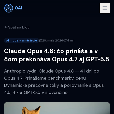
Späť na blog
AI modely a nástroje
29. mája 2026
14 min
Claude Opus 4.8: čo prináša a v
čom prekonáva Opus 4.7 aj GPT‑5.5
Anthropic vydal Claude Opus 4.8 — 41 dní po
Opus 4.7. Prinášame benchmarky, cenu,
Dynamické pracovné toky a porovnanie s Opus
4.6, 4.7 a GPT‑5.5 v slovenčine.