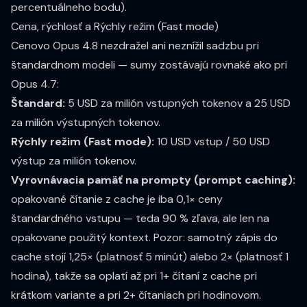
percentuálneho bodu).
Cena, rýchlosť a Rýchly režim (Fast mode)
Cenovo Opus 4.8 nezdražel ani neznížil sadzbu pri
štandardnom modeli — sumy zostávajú rovnaké ako pri
Opus 4.7:
Štandard:
5 USD za milión vstupných tokenov
a
25 USD
za milión výstupných tokenov
.
Rýchly režim (Fast mode):
10 USD vstup / 50 USD
výstup
za milión tokenov.
Vyrovnávacia pamäť na prompty (prompt caching):
opakované čítanie z cache je iba
0,1× ceny
štandardného vstupu
— teda 90 % zľava, ale len na
opakovane použitý kontext. Pozor: samotný zápis do
cache stojí 1,25× (platnosť 5 minút) alebo 2× (platnosť 1
hodina), takže sa oplatí až pri 1+ čítaní z cache pri
krátkom variante a pri 2+ čítaniach pri hodinovom.