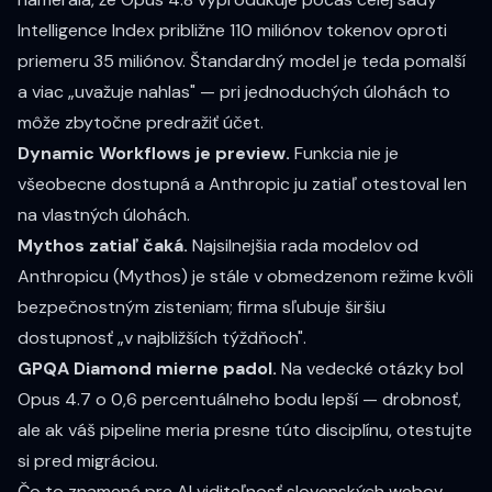
Intelligence Index
približne 110 miliónov tokenov
oproti
priemeru 35 miliónov. Štandardný model je teda pomalší
a viac „uvažuje nahlas" — pri jednoduchých úlohách to
môže zbytočne predražiť účet.
Dynamic Workflows je preview.
Funkcia nie je
všeobecne dostupná a Anthropic ju zatiaľ otestoval len
na vlastných úlohách.
Mythos zatiaľ čaká.
Najsilnejšia rada modelov od
Anthropicu (Mythos) je stále v obmedzenom režime kvôli
bezpečnostným zisteniam
; firma sľubuje širšiu
dostupnosť „v najbližších týždňoch".
GPQA Diamond mierne padol.
Na vedecké otázky bol
Opus 4.7 o 0,6 percentuálneho bodu lepší — drobnosť,
ale ak váš pipeline meria presne túto disciplínu, otestujte
si pred migráciou.
Čo to znamená pre AI viditeľnosť slovenských webov