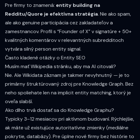
Pre firmy to znamená:
entity building na
Redditu/Quore je efektívna stratégia
. Nie ako spam,
ale ako genuine participácia cez zakladateľov a
zamestnancov. Profil s “Founder of X” v signatúre + 50+
kvalitných komentárov v relevantných subredditoch
vytvára silný person entity signal.
Často kladené otázky o Entity SEO
Musím mať Wikipedia stránku, aby ma AI citovali?
Nie. Ale Wikidata záznam je takmer nevyhnutný — je to
primárny štruktúrovaný zdroj pre Knowledge Graph. Bez
neho spoliehate len na implicit entity matching, ktorý je
oveľa slabší.
Ako dlho trvá dostať sa do Knowledge Graphu?
Typicky 3–12 mesiacov pri aktívnom budovaní. Rýchlejšie,
ak máte už existujúce autoritatívne zmienky (mediálne
pokrytie, databázy). Pre úplne nové firmy bez histórie to