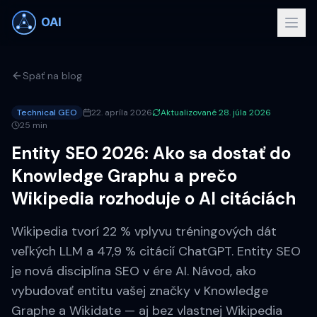
Späť na blog
Technical GEO
22. apríla 2026
Aktualizované
28. júla 2026
25 min
Entity SEO 2026: Ako sa dostať do
Knowledge Graphu a prečo
Wikipedia rozhoduje o AI citáciách
Wikipedia tvorí 22 % vplyvu tréningových dát
veľkých LLM a 47,9 % citácií ChatGPT. Entity SEO
je nová disciplína SEO v ére AI. Návod, ako
vybudovať entitu vašej značky v Knowledge
Graphe a Wikidate — aj bez vlastnej Wikipedia