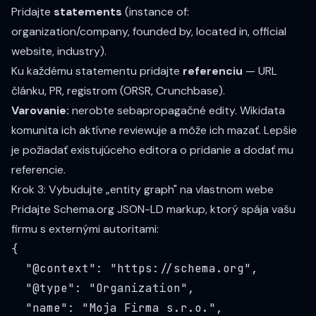
Pridajte
statements
(instance of:
organization/company, founded by, located in, official
website, industry).
Ku každému statementu pridajte
referenciu
— URL
článku, PR, registrom (ORSR, Crunchbase).
Varovanie:
nerobte sebapropagačné edity. Wikidata
komunita ich aktívne reviewuje a môže ich mazať. Lepšie
je požiadať existujúceho editora o pridanie a dodať mu
referencie.
Krok 3: Vybudujte „entity graph" na vlastnom webe
Pridajte Schema.org JSON-LD markup, ktorý spája vašu
firmu s externými autoritami:
{

  "@context": "
https://schema.org
",

  "@type": "Organization",

  "name": "Moja Firma s.r.o.",
