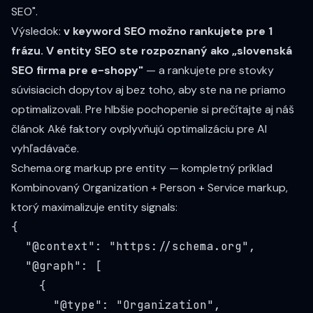
SEO".
Výsledok:
v keyword SEO možno rankujete pre 1
frázu. V entity SEO ste rozpoznaný ako „slovenská
SEO firma pre e-shopy"
— a rankujete pre stovky
súvisiacich dopytov aj bez toho, aby ste na ne priamo
optimalizovali. Pre hlbšie pochopenie si prečítajte aj náš
článok
Aké faktory ovplyvňujú optimalizáciu pre AI
vyhľadávače
.
Schema.org markup pre entity — kompletný príklad
Kombinovaný Organization + Person + Service markup,
ktorý maximalizuje entity signals:
{

  "@context": "
https://schema.org
",

  "@graph": [

    {

      "@type": "Organization",
