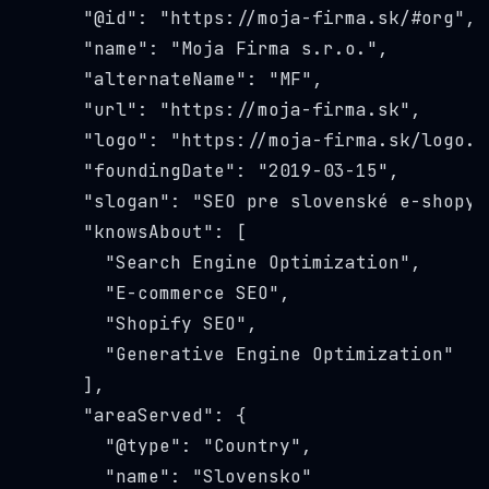
      "@id": "
https://moja-firma.sk/#org
",

      "name": "Moja Firma s.r.o.",

      "alternateName": "MF",

      "url": "
https://moja-firma.sk
",

      "logo": "
https://moja-firma.sk/logo.p
      "foundingDate": "2019-03-15",

      "slogan": "SEO pre slovenské e-shopy",
      "knowsAbout": [

        "Search Engine Optimization",

        "E-commerce SEO",

        "Shopify SEO",

        "Generative Engine Optimization"

      ],

      "areaServed": {

        "@type": "Country",

        "name": "Slovensko"
