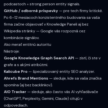
podcastoch = strong person entity signals.
GitHub / odborné príspevky
— pre tech firmy kritické.
Po 6–12 mesiacoch konzistentného budovania sa vaša
firma začne objavovať v Knowledge Paneli aj bez
Wikipedia stránky — Google vás rozpozná cez
kombinácie signálov.
Ako merať entitnú autoritu
Nástroje:
Google Knowledge Graph Search API
— zistí, či ste v
grafe a s akými atribútmi.
Kalicube Pro
— špecializovaný entity SEO analyzer.
Ahrefs Brand Mentions
— sleduje, kde sa vaša značka
spomína (aj bez backlinkov).
AIO Tracker
— sleduje, ako často vás AI vyhľadávače
(ChatGPT, Perplexity, Gemini, Claude) citujú v
odpovediach.