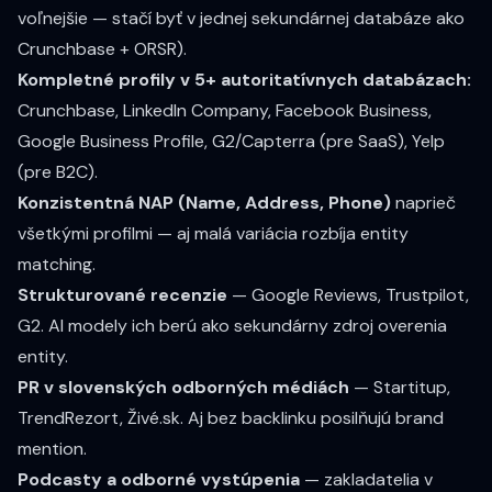
voľnejšie — stačí byť v jednej sekundárnej databáze ako
Crunchbase + ORSR).
Kompletné profily v 5+ autoritatívnych databázach:
Crunchbase, LinkedIn Company, Facebook Business,
Google Business Profile, G2/Capterra (pre SaaS), Yelp
(pre B2C).
Konzistentná NAP (Name, Address, Phone)
naprieč
všetkými profilmi — aj malá variácia rozbíja entity
matching.
Strukturované recenzie
— Google Reviews, Trustpilot,
G2. AI modely ich berú ako sekundárny zdroj overenia
entity.
PR v slovenských odborných médiách
— Startitup,
TrendRezort, Živé.sk. Aj bez backlinku posilňujú brand
mention.
Podcasty a odborné vystúpenia
— zakladatelia v