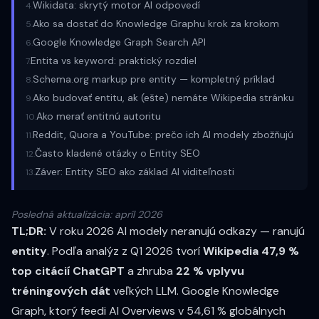
Wikidata: skrytý motor AI odpovedí
4
.
Ako sa dostať do Knowledge Graphu krok za krokom
5
.
Google Knowledge Graph Search API
6
.
Entita vs keyword: praktický rozdiel
7
.
Schema.org markup pre entity — kompletný príklad
8
.
Ako budovať entitu, ak (ešte) nemáte Wikipedia stránku
9
.
Ako merať entitnú autoritu
10
.
Reddit, Quora a YouTube: prečo ich AI modely zbožňujú
11
.
Často kladené otázky o Entity SEO
12
.
Záver: Entity SEO ako základ AI viditeľnosti
13
.
Posledná aktualizácia: apríl 2026
TL;DR:
V roku 2026 AI modely neranujú odkazy — ranujú
entity
. Podľa analýz z Q1 2026 tvorí
Wikipedia 47,9 %
top citácií ChatGPT
a zhruba
22 % vplyvu
tréningových dát
veľkých LLM. Google Knowledge
Graph, ktorý feedi AI Overviews v 54,61 % globálnych