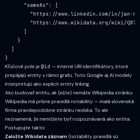
      "sameAs": [

        "
https://www.linkedin.com/in/jan-no
        "
https://www.wikidata.org/wiki/Q876
      ]

    }

  ]

Kľúčové pole je
@id
— interné URI identifikátory, ktoré
prepájajú entity v rámci grafu. Toto Google aj AI modely
interpretujú ako explicit entity linking.
Ako budovať entitu, ak (ešte) nemáte Wikipedia stránku
Wikipedia má prísne pravidlá notability — malá slovenská
firma pravdepodobne stránku nezíska. To ale
neznamená, že nemôžete byť rozpoznávaná ako entita.
Postupujte takto:
Založte Wikidata záznam
(notability pravidlá sú