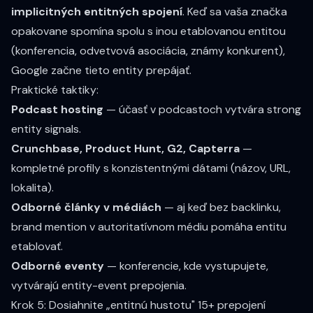
implicitných entitných spojení
. Keď sa vaša značka
opakovane spomína spolu s inou etablovanou entitou
(konferencia, odvetvová asociácia, známy konkurent),
Google začne tieto entity prepájať.
Praktické taktiky:
Podcast hosting
— účasť v podcastoch vytvára strong
entity signals.
Crunchbase, Product Hunt, G2, Capterra
—
kompletné profily s konzistentnými dátami (názov, URL,
lokalita).
Odborné články v médiách
— aj keď bez backlinku,
brand mention v autoritatívnom médiu pomáha entitu
etablovať.
Odborné eventy
— konferencie, kde vystupujete,
vytvárajú entity-event prepojenia.
Krok 5: Dosiahnite „entitnú hustotu" 15+ prepojení