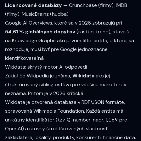
Licencované databázy
— Crunchbase (firmy), IMDB
(filmy), MusicBrainz (hudba).
Google AI Overviews, ktoré sa v 2026 zobrazujú pri
54,61 % globálnych dopytov
(rastúci trend), stavajú
na Knowledge Graphe ako prvom filtri: entita, o ktorej sa
rozhoduje, musí byť pre Google jednoznačne
identifikovateľná.
Wikidata: skrytý motor AI odpovedí
Zatiaľ čo Wikipedia je známa,
Wikidata
ako jej
štruktúrovaný sibling ostáva pre väčšinu marketérov
neznáma. Pritom je v 2026 kritická.
Wikidata je otvorená databáza v RDF/JSON formáte,
spravovaná Wikimedia Foundation. Každá entita má
unikátny identifikátor (tzv. Q-number, napr.
Q169
pre
OpenAI) a stovky štruktúrovaných vlastností:
zakladatelia, lokality, produkty, konkurenti, finančné dáta.