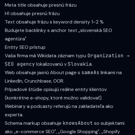
Meta title obsahuje presnú frázu
H1 obsahuje presnú frázu
Text obsahuje frázu s keyword density 1–2 %
Budujete backlinky s anchor text „slovenská SEO
agentúra"
Entity SEO prístup
Vaša firma má Wikidata záznam typu
Organization →
SEO agency
lokalizovanú v
Slovakia
.
Web obsahuje jasnú About page s
sameAs
linkami na
LinkedIn, Crunchbase, OOR.
Prípadové štúdie opisujú reálne entity klientov
(konkrétne e-shopy, ktoré možno validovať).
Webinary a podcasty referujú na zakladateľa ako
experta.
Schema markup obsahuje
knowsAbout
so subjektami
ako „e-commerce SEO", „Google Shopping", „Shopify