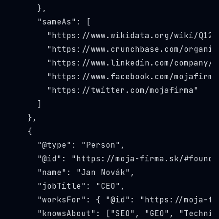
      },

      "sameAs": [

        "
https://www.wikidata.org/wiki/Q123
        "
https://www.crunchbase.com/organiz
        "
https://www.linkedin.com/company/m
        "
https://www.facebook.com/mojafirma
        "
https://twitter.com/mojafirma
"

      ]

    },

    {

      "@type": "Person",

      "@id": "
https://moja-firma.sk/#founde
      "name": "Jan Novák",

      "jobTitle": "CEO",

      "worksFor": { "@id": "
https://moja-fi
      "knowsAbout": ["SEO", "GEO", "Technica