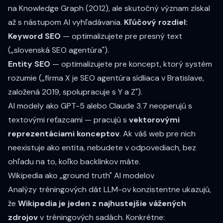
na Knowledge Graph (2012), ale skutočný význam získal
až s nástupom AI vyhľadávania.
Kľúčový rozdiel:
Keyword SEO
— optimalizujete pre presný text
(„slovenská SEO agentúra").
Entity SEO
— optimalizujete pre koncept, ktorý systém
rozumie („firma X je SEO agentúra sídliaca v Bratislave,
založená 2019, spolupracuje s Y a Z").
AI modely ako GPT-5 alebo Claude 3.7 neoperujú s
textovými reťazcami — pracujú s
vektorovými
reprezentáciami konceptov
. Ak váš web pre nich
neexistuje ako entita, nebudete v odpovediach, bez
ohľadu na to, koľko backlinkov máte.
Wikipedia ako „ground truth" AI modelov
Analýzy tréningových dát LLM-ov konzistentne ukazujú,
že
Wikipedia je jeden z najhustejšie vážených
zdrojov
v tréningových sadách. Konkrétne: