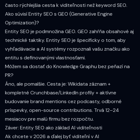
často rýchlejšia cesta k viditeľnosti než keyword SEO.
Ako súvisí Entity SEO s GEO (Generative Engine
Optimization)?
Entity SEO je podmnožina
GEO
. GEO zahŕňa obsahové aj
technické taktiky. Entity SEO je špecificky o tom, aby
vyhľadávacie a AI systémy rozpoznali vašu značku ako
entitu s definovanými vlastnosťami.
Môžem sa dostať do Knowledge Graphu bez peňazí na
PR?
Áno, ale pomalšie. Cesta je: Wikidata záznam +
kompletné Crunchbase/LinkedIn profily + aktívne
budovanie brand mentions cez podcasty, odborné
príspevky, open-source contributions. Trvá 12–24
mesiacov pre malú firmu bez rozpočtu.
Záver: Entity SEO ako základ AI viditeľnosti
Ak chcete v 2026 a ďalej byť viditeľní v AI