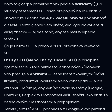
dopytov, čerpá primárne z Wikipedia a
Wikidaty
(1,65
miliardy statements). Obsah prepojený na 15+ entít v
Knowledge Graphe má
4,8× väčšiu pravdepodobnosť
citácie
. Tento článok vám ukáže, ako vybudovať entitu
vašej značky — aj bez toho, aby ste mali Wikipedia
stránku.
Čo je Entity SEO a prečo v 2026 prekonáva keyword
SEO
Entity SEO (alebo Entity-Based SEO)
je disciplína
optimalizácie, ktorá namiesto jednotlivých kľúčových
slov pracuje s
entitami
— jasne identifikovanými ľuďmi,
firmami, produktmi, lokalitami alebo konceptmi — a ich
vzťahmi. Cieľom je, aby vyhľadávacie systémy (Google,
ChatGPT, Perplexity) rozpoznali vašu značku ako entitu s
definovanými vlastnosťami a prepojeniami.
Termín „entita" v SEO pochádza z Google-ovho patentu