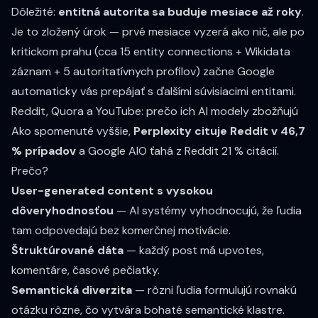
Dôležité:
entitná autorita sa buduje mesiace až roky
.
Je to zložený úrok — prvé mesiace vyzerá ako nič, ale po
kritickom prahu (cca 15 entity connections + Wikidata
záznam + 5 autoritatívnych profilov) začne Google
automaticky vás prepájať s ďalšími súvisiacimi entitami.
Reddit, Quora a YouTube: prečo ich AI modely zbožňujú
Ako spomenuté vyššie,
Perplexity cituje Reddit v 46,7
% prípadov
a Google AIO ťahá z Reddit 21 % citácií.
Prečo?
User-generated content s vysokou
dôveryhodnosťou
— AI systémy vyhodnocujú, že ľudia
tam odpovedajú bez komerčnej motivácie.
Štruktúrované dáta
— každý post má upvotes,
komentáre, časové pečiatky.
Semantická diverzita
— rôzni ľudia formulujú rovnakú
otázku rôzne, čo vytvára bohaté semantické klastre.