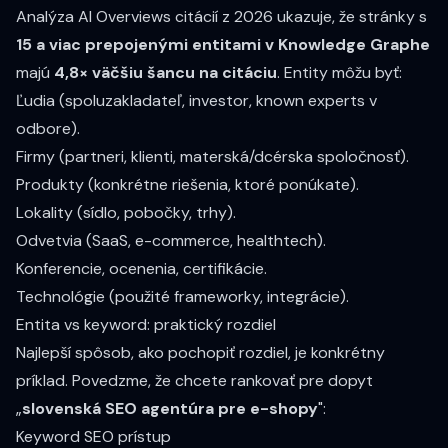
Analýza AI Overviews citácií z 2026 ukazuje, že stránky s
15 a viac prepojenými entitami v Knowledge Graphe
majú
4,8× väčšiu šancu na citáciu
. Entity môžu byť:
Ľudia (spoluzakladateľ, investor, known experts v
odbore).
Firmy (partneri, klienti, materská/dcérska spoločnosť).
Produkty (konkrétne riešenia, ktoré ponúkate).
Lokality (sídlo, pobočky, trhy).
Odvetvia (SaaS, e-commerce, healthtech).
Konferencie, ocenenia, certifikácie.
Technológie (použité frameworky, integrácie).
Entita vs keyword: praktický rozdiel
Najlepší spôsob, ako pochopiť rozdiel, je konkrétny
príklad. Povedzme, že chcete rankovať pre dopyt
„
slovenská SEO agentúra pre e-shopy
":
Keyword SEO prístup