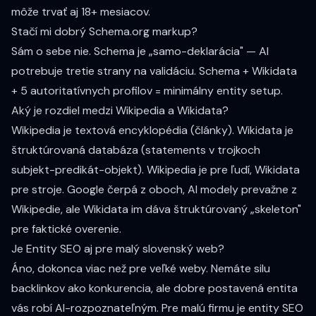
môže trvať aj 18+ mesiacov.
Stačí mi dobrý Schema.org markup?
Sám o sebe nie. Schema je „samo-deklarácia" — AI
potrebuje tretie strany na validáciu. Schema + Wikidata
+ 5 autoritatívnych profilov = minimálny entity setup.
Aký je rozdiel medzi Wikipedia a Wikidata?
Wikipedia je textová encyklopédia (články). Wikidata je
štruktúrovaná databáza (statements v trojkoch
subjekt-predikát-objekt). Wikipedia je pre ľudí, Wikidata
pre stroje. Google čerpá z oboch, AI modely prevažne z
Wikipedie, ale Wikidata im dáva štruktúrovaný „skeleton"
pre faktické overenie.
Je Entity SEO aj pre malý slovenský web?
Áno, dokonca viac než pre veľké weby. Nemáte silu
backlinkov ako konkurencia, ale dobre postavená entita
vás robí AI-rozpoznateľným. Pre malú firmu je entity SEO