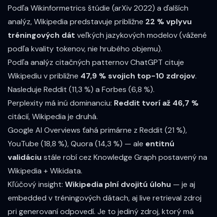
Podľa
Wikinformetrics štúdie (arXiv 2022)
a ďalších
analýz, Wikipedia predstavuje približne
22 % vplyvu
tréningových dát
veľkých jazykových modelov (vážené
podľa kvality tokenov, nie hrubého objemu).
Podľa analýz citačných patternov ChatGPT cituje
Wikipediu v približne
47,9 % svojich top-10 zdrojov
.
Nasleduje Reddit (11,3 %) a Forbes (6,8 %).
Perplexity má inú dominanciu:
Reddit tvorí až 46,7 %
citácií, Wikipedia je druhá.
Google AI Overviews ťahá primárne z Reddit (21 %),
YouTube (18,8 %), Quora (14,3 %) — ale
entitnú
validáciu
stále robí cez Knowledge Graph postavený na
Wikipedia + Wikidata.
Kľúčový insight:
Wikipedia plní dvojitú úlohu
— je aj
embedded v tréningových dátach, aj live retrieval zdroj
pri generovaní odpovedí. Je to jediný zdroj, ktorý má