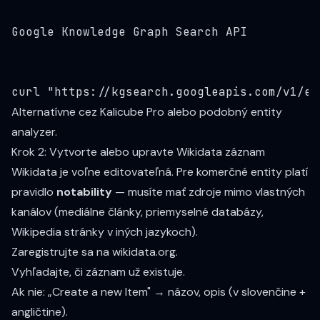
Google Knowledge Graph Search API
curl "
https://kgsearch.googleapis.com/v1/en
Alternatívne cez Kalicube Pro alebo podobný entity
analyzer.
Krok 2: Vytvorte alebo upravte Wikidata záznam
Wikidata je voľne editovateľná. Pre komerčné entity platí
pravidlo
notability
— musíte mať zdroje mimo vlastných
kanálov (mediálne články, priemyselné databázy,
Wikipedia stránky v iných jazykoch).
Zaregistrujte sa na
wikidata.org
.
Vyhľadajte, či záznam už existuje.
Ak nie: „Create a new Item" → názov, opis (v slovenčine +
angličtine).