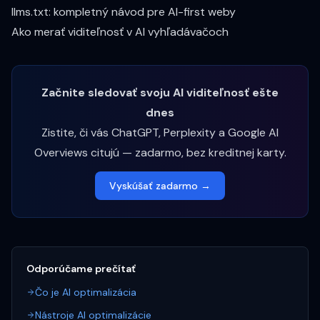
llms.txt: kompletný návod pre AI-first weby
Ako merať viditeľnosť v AI vyhľadávačoch
Začnite sledovať svoju AI viditeľnosť ešte
dnes
Zistite, či vás ChatGPT, Perplexity a Google AI
Overviews citujú — zadarmo, bez kreditnej karty.
Vyskúšať zadarmo →
Odporúčame prečítať
Čo je AI optimalizácia
Nástroje AI optimalizácie