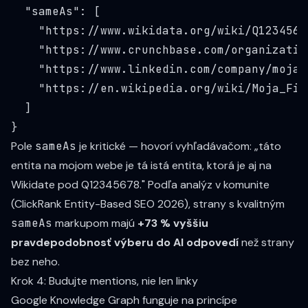
  "sameAs": [

    "
https://www.wikidata.org/wiki/Q1234567
    "
https://www.crunchbase.com/organizatio
    "
https://www.linkedin.com/company/moja-
    "
https://en.wikipedia.org/wiki/Moja_Fir
  ]

Pole
sameAs
je kritické — hovorí vyhľadávačom: „táto
entita na mojom webe je tá istá entita, ktorá je aj na
Wikidate pod Q12345678." Podľa analýz v komunite
(
ClickRank Entity-Based SEO 2026
), strany s kvalitným
sameAs
markupom majú
+73 % vyššiu
pravdepodobnosť výberu do AI odpovedí
než strany
bez neho.
Krok 4: Budujte mentions, nie len linky
Google Knowledge Graph funguje na princípe