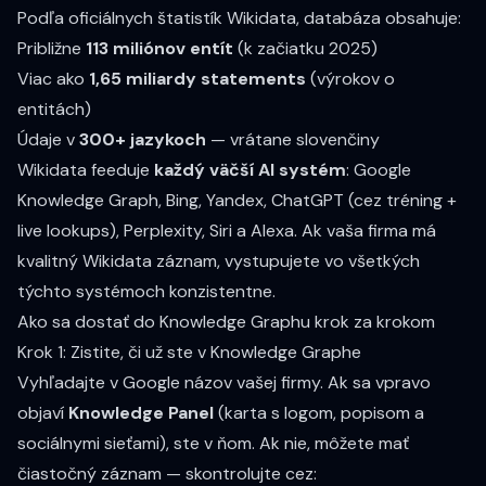
Podľa
oficiálnych štatistík Wikidata
, databáza obsahuje:
Približne
113 miliónov entít
(k začiatku 2025)
Viac ako
1,65 miliardy statements
(výrokov o
entitách)
Údaje v
300+ jazykoch
— vrátane slovenčiny
Wikidata feeduje
každý väčší AI systém
: Google
Knowledge Graph, Bing, Yandex, ChatGPT (cez tréning +
live lookups), Perplexity, Siri a Alexa. Ak vaša firma má
kvalitný Wikidata záznam, vystupujete vo všetkých
týchto systémoch konzistentne.
Ako sa dostať do Knowledge Graphu krok za krokom
Krok 1: Zistite, či už ste v Knowledge Graphe
Vyhľadajte v Google názov vašej firmy. Ak sa vpravo
objaví
Knowledge Panel
(karta s logom, popisom a
sociálnymi sieťami), ste v ňom. Ak nie, môžete mať
čiastočný záznam — skontrolujte cez: