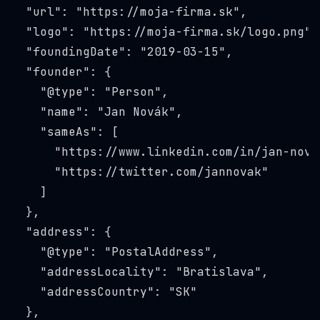
  "url": "
https://moja-firma.sk
",

  "logo": "
https://moja-firma.sk/logo.png
",

  "foundingDate": "2019-03-15",

  "founder": {

    "@type": "Person",

    "name": "Jan Novák",

    "sameAs": [

      "
https://www.linkedin.com/in/jan-nova
      "
https://twitter.com/jannovak
"

    ]

  },

  "address": {

    "@type": "PostalAddress",

    "addressLocality": "Bratislava",

    "addressCountry": "SK"

  },
