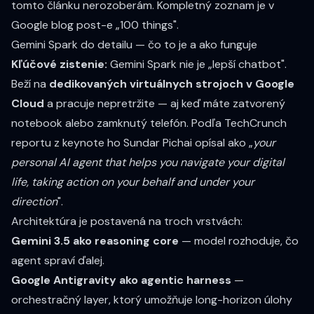
tomto článku nerozoberám. Kompletný zoznam je v
Google blog post-e „100 things"
.
Gemini Spark do detailu — čo to je a ako funguje
Kľúčové zistenie:
Gemini Spark nie je „lepší chatbot".
Beží na
dedikovaných virtuálnych strojoch v Google
Cloud
a pracuje nepretržite — aj keď máte zatvorený
notebook alebo zamknutý telefón. Podľa
TechCrunch
reportu z keynote
ho Sundar Pichai opísal ako „
your
personal AI agent that helps you navigate your digital
life, taking action on your behalf and under your
direction
".
Architektúra je postavená na troch vrstvách:
Gemini 3.5 ako reasoning core
— model rozhoduje, čo
agent spraví ďalej.
Google Antigravity ako agentic harness
—
orchestračný layer, ktorý umožňuje long-horizon úlohy