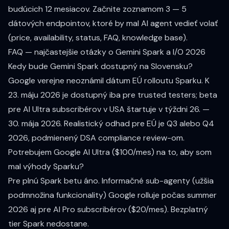
budúcich 12 mesiacov. Začnite zoznamom 3 — 5
dátových endpointov, ktoré by mal AI agent vedieť volať
(price, availability, status, FAQ, knowledge base).
FAQ — najčastejšie otázky o Gemini Spark a I/O 2026
Kedy bude Gemini Spark dostupný na Slovensku?
Google verejne neoznámil dátum EÚ rolloutu Sparku. K
23. máju 2026 je dostupný iba pre trusted testers; beta
pre AI Ultra subscribérov v USA štartuje v týždni 26. —
30. mája 2026. Realistický odhad pre EÚ je Q3 alebo Q4
2026, podmienený DSA compliance review-om.
Potrebujem Google AI Ultra ($100/mes) na to, aby som
mal výhody Sparku?
Pre plnú Spark betu áno. Informačné sub-agenty (užšia
podmnožina funkcionality) Google rolluje počas summer
2026 aj pre AI Pro subscribérov ($20/mes). Bezplatný
tier Spark nedostane.