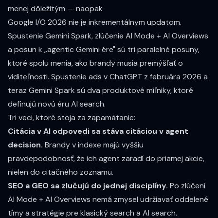
menej dôležitým — naopak
Google I/O 2026 nie je inkrementálnym updatom.
Spustenie Gemini Spark, zlúčenie AI Mode + AI Overviews
a posun k „agentic Gemini ére" sú tri paralelné posuny,
ktoré spolu menia, ako brandy musia premýšľať o
viditeľnosti.
Spustenie ads v ChatGPT
z februára 2026 a
teraz Gemini Spark sú dva produktové míľniky, ktoré
definujú novú éru AI search.
Tri veci, ktoré stoja za zapamätanie:
Citácia v AI odpovedi sa stáva citáciou v agent
decision.
Brandy v indexe majú vyššiu
pravdepodobnosť, že ich agent zaradí do priamej akcie,
nielen do citačného zoznamu.
SEO a GEO sa zlučujú do jednej disciplíny.
Po zlúčení
AI Mode + AI Overviews nemá zmysel udržiavať oddelené
tímy a stratégie pre klasický search a AI search.