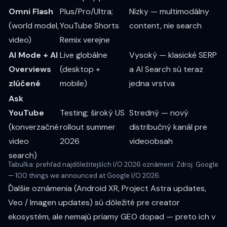
Omni Flash
Plus/Pro/Ultra;
Nízky — multimodálny
(world model,
YouTube Shorts
content, nie search
video)
Remix verejne
AI Mode + AI
Live globálne
Vysoký — klasické SERP
Overviews
(desktop +
a AI Search sú teraz
zlúčené
mobile)
jedna vrstva
Ask
YouTube
Testing; široký US
Stredný — nový
(konverzačné
rollout summer
distribučný kanál pre
video
2026
videoobsah
search)
Tabuľka: prehľad najdôležitejších I/O 2026 oznámení. Zdroj:
Google
— 100 things we announced at Google I/O 2026
.
Ďalšie oznámenia (Android XR, Project Astra updates,
Veo / Imagen updates) sú dôležité pre creator
ekosystém, ale nemajú priamy GEO dopad — preto ich v