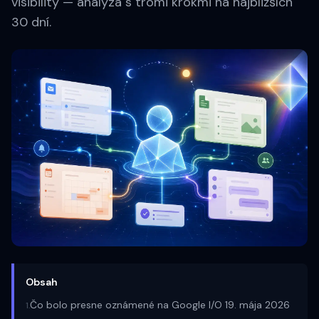
visibility — analýza s tromi krokmi na najbližších
30 dní.
Obsah
Čo bolo presne oznámené na Google I/O 19. mája 2026
1
.