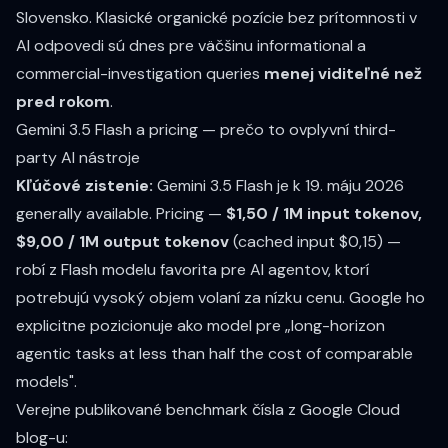
Slovensko
. Klasické organické pozície bez prítomnosti v
AI odpovedi sú dnes pre väčšinu informational a
commercial-investigation queries
menej viditeľné než
pred rokom
.
Gemini 3.5 Flash a pricing — prečo to ovplyvní third-
party AI nástroje
Kľúčové zistenie:
Gemini 3.5 Flash je k
19. máju 2026
generally available
. Pricing —
$1,50 / 1M input tokenov,
$9,00 / 1M output tokenov
(cached input $0,15) —
robí z Flash modelu favorita pre AI agentov, ktorí
potrebujú vysoký objem volaní za nízku cenu. Google ho
explicitne pozicionuje ako model pre „long-horizon
agentic tasks at less than half the cost of comparable
models".
Verejne publikované benchmark čísla z
Google Cloud
blog-u
: