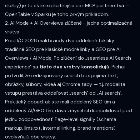
služby) je to ešte explicitnejšie cez MCP partnerstvá —
OpenTable v Sparku je toho prvým príkladom.
2. AI Mode + AI Overviews zlúčené = jedna optimalizačná
vrstva
Pred I/O 2026 mali brandy dve oddelené taktiky:
tradičné SEO pre klasické modré linky a GEO pre AI
Overviews / AI Mode. Po zlúčení do „seamless AI Search
experience" sa
tieto dve vrstvy konsolidujú
. Pichai
potvrdil, že redizajnovaný search box prijíma text,
obrázky, súbory, videá aj Chrome taby — t.j. modalita
vstupu prestáva oddeľovať „search" od „AI search".
Praktický dopad: ak ste mali oddelený SEO tím a
oddelený AI/GEO tím, dáva zmysel ich konsolidovať pod
jednu zodpovednosť. Page-level signály (schema
markup, llms.txt, internal linking, brand mentions)
ovplyvňujú obe vrstvy.