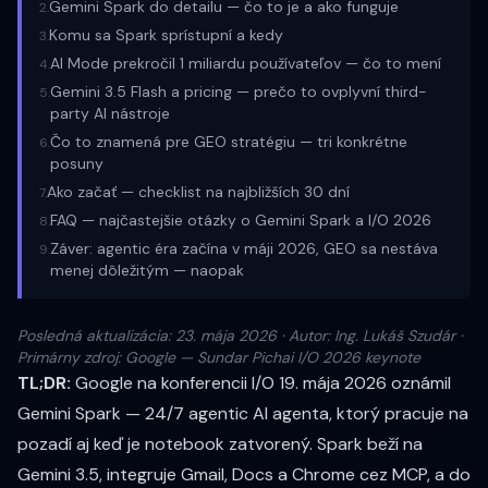
Gemini Spark do detailu — čo to je a ako funguje
2
.
Komu sa Spark sprístupní a kedy
3
.
AI Mode prekročil 1 miliardu používateľov — čo to mení
4
.
Gemini 3.5 Flash a pricing — prečo to ovplyvní third-
5
.
party AI nástroje
Čo to znamená pre GEO stratégiu — tri konkrétne
6
.
posuny
Ako začať — checklist na najbližších 30 dní
7
.
FAQ — najčastejšie otázky o Gemini Spark a I/O 2026
8
.
Záver: agentic éra začína v máji 2026, GEO sa nestáva
9
.
menej dôležitým — naopak
Posledná aktualizácia: 23. mája 2026 · Autor: Ing. Lukáš Szudár ·
Primárny zdroj:
Google — Sundar Pichai I/O 2026 keynote
TL;DR:
Google na konferencii I/O 19. mája 2026 oznámil
Gemini Spark
— 24/7 agentic AI agenta, ktorý pracuje na
pozadí aj keď je notebook zatvorený. Spark beží na
Gemini 3.5, integruje Gmail, Docs a Chrome cez
MCP
, a do