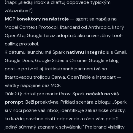
(napr. „sleduj inbox a draftuj odpovede typickým
zákazníkom").
MCP konektory na nástroje
— agent sa napája na
Model Context Protocol
, štandard od Anthropic, ktorý
OpenAI aj Google teraz adoptujú ako univerzálny tool-
calling protokol.
K dátumu launchu má Spark
natívnu integráciu
s Gmail,
Google Docs, Google Slides a Chrome.
Google v blog
post-e
potvrdil aj tretiestranné partnerstvá so
štartovacou trojicou Canva, OpenTable a Instacart —
všetky napojené cez MCP.
Dôležitý detail pre marketérov: Spark
nečaká na váš
prompt
. Beží proaktívne. Príklad scenára z blogu: „Spark
si v noci pozrie váš inbox, identifikuje zákaznícke otázky,
ku každej navrhne draft odpovede a ráno vám položí
jediný súhrnný zoznam k schváleniu." Pre brand visibility