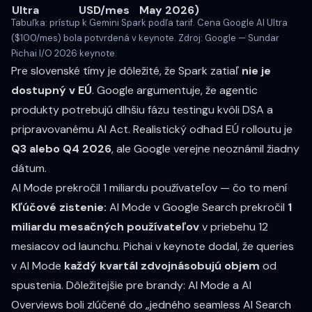
Ultra
USD/mes
May 2026)
Tabuľka: prístup k Gemini Spark podľa tarif. Cena Google AI Ultra
($100/mes) bola potvrdená v keynote. Zdroj:
Google — Sundar
Pichai I/O 2026 keynote
.
Pre slovenské tímy je dôležité, že Spark zatiaľ
nie je
dostupný v EÚ
. Google argumentuje, že agentic
produkty potrebujú dlhšiu fázu testingu kvôli DSA a
pripravovanému AI Act. Realistický odhad EÚ rolloutu je
Q3 alebo Q4 2026
, ale Google verejne neoznámil žiadny
dátum.
AI Mode prekročil 1 miliardu používateľov — čo to mení
Kľúčové zistenie:
AI Mode v Google Search prekročil
1
miliardu mesačných používateľov
v priebehu 12
mesiacov od launchu. Pichai v keynote dodal, že queries
v AI Mode
každý kvartál zdvojnásobujú objem
od
spustenia. Dôležitejšie pre brandy: AI Mode a AI
Overviews boli zlúčené do „jedného seamless AI Search