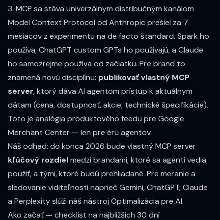
3. MCP sa stáva univerzálnym distribučným kanálom
Model Context Protocol od Anthropic prešiel za 7
mesiacov z experimentu na de facto štandard. Spark ho
používa, ChatGPT custom GPTs ho používajú, a Claude
ho samozrejme používa od začiatku. Pre brand to
znamená novú disciplínu:
publikovať vlastný MCP
server
, ktorý dáva AI agentom prístup k aktuálnym
dátam (cena, dostupnosť, akcie, technické špecifikácie).
Toto je analógia produktového feedu pre Google
Merchant Center — len pre éru agentov.
Náš odhad: do konca 2026 bude vlastný MCP server
kľúčový rozdiel
medzi brandami, ktoré sa agenti vedia
použiť, a tými, ktoré budú prehliadané. Pre meranie a
sledovanie viditeľnosti naprieč Gemini, ChatGPT, Claude
a Perplexity slúži náš nástroj
Optimalizácia pre AI
.
Ako začať — checklist na najbližších 30 dní