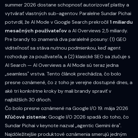
summer 2026 dostane schopnosť autorizovať platby a
vytvárať vlastných sub-agentov. Paralelne
Sundar Pichai
potvrdil
, že AI Mode v Google Search prekročil
1 miliardu
mesačných používateľov
a AI Overviews 2,5 miliardy.
Pre brandy to znamená dva paralelné posuny: (1) GEO
viditeľnosť sa stáva nutnou podmienkou, keď agent
rozhoduje za používateľa, a (2) klasické SEO sa zlučuje s
AI Search — AI Overviews a AI Mode sú teraz jedna
„seamless" vrstva. Tento článok prechádza, čo bolo
presne oznámené, čo z toho je verejne dostupné dnes, a
aké tri konkrétne kroky by mali brandy spraviť v
najbližších 30 dňoch.
Čo bolo presne oznámené na Google I/O 19. mája 2026
Kľúčové zistenie:
Google I/O 2026 spadá do toho, čo
Sundar Pichai v keynote nazval „agentic Gemini éra".
Najdôležitejšie produktové oznámenia smerujú jedným