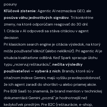
posuny
Kľúčové zistenie:
Agentic AI nezmazáva GEO, ale
posúva váhu jednotlivých signálov
. Tri konkrétne
zmeny, na ktoré odporúčam reagovať do 30 dní:
1. Citácia v AI odpovedi sa stáva citáciou v agent
decision
Pri klasickom search engine je citácia výsledok, na ktorý
môže používateľ kliknúť (alebo nekliknúť). Pri agentic AI je
situácia kvalitatívne odlišná. Keď Spark spracuje úlohu
typu „rezervuj reštauráciu",
nečíta výsledky
používateľovi — vyberá z nich
. Brandy, ktoré sú v
citačnom indexe Gemini, majú vyššiu pravdepodobnosť,
že ich agent zaradí do shortlist-u alebo priamej akcie.
Pre B2B SaaS to znamená, že brand mention v technickej
dokumentácii Gemini „pozná" je hodnotnejší než
kedykoľvek predtým. Pre B2C (reštaurácie, e-shop,