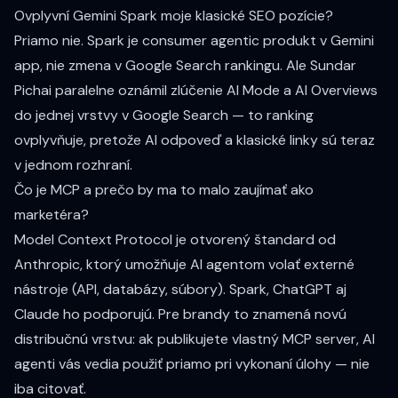
Ovplyvní Gemini Spark moje klasické SEO pozície?
Priamo nie. Spark je consumer agentic produkt v Gemini
app, nie zmena v Google Search rankingu. Ale Sundar
Pichai paralelne oznámil zlúčenie AI Mode a AI Overviews
do jednej vrstvy v Google Search — to ranking
ovplyvňuje, pretože AI odpoveď a klasické linky sú teraz
v jednom rozhraní.
Čo je MCP a prečo by ma to malo zaujímať ako
marketéra?
Model Context Protocol
je otvorený štandard od
Anthropic, ktorý umožňuje AI agentom volať externé
nástroje (API, databázy, súbory). Spark, ChatGPT aj
Claude ho podporujú. Pre brandy to znamená novú
distribučnú vrstvu: ak publikujete vlastný MCP server, AI
agenti vás vedia použiť priamo pri vykonaní úlohy — nie
iba citovať.