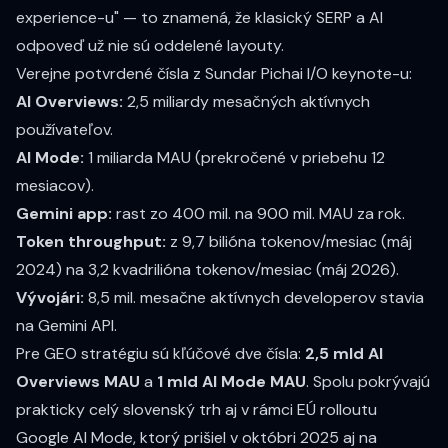
experience-u" — to znamená, že klasický SERP a AI
odpoveď už nie sú oddelené layouty.
Verejne potvrdené čísla z
Sundar Pichai I/O keynote-u
:
AI Overviews:
2,5 miliardy mesačných aktívnych
používateľov.
AI Mode:
1 miliarda MAU (prekročené v priebehu 12
mesiacov).
Gemini app:
rast zo 400 mil. na 900 mil. MAU za rok.
Token throughput:
z 9,7 bilióna tokenov/mesiac (máj
2024) na 3,2 kvadrilióna tokenov/mesiac (máj 2026).
Vývojári:
8,5 mil. mesačne aktívnych developerov stavia
na Gemini API.
Pre GEO stratégiu sú kľúčové dve čísla:
2,5 mld AI
Overviews MAU
a
1 mld AI Mode MAU
. Spolu pokrývajú
prakticky celý slovenský trh aj v rámci EÚ rolloutu
Google AI Mode, ktorý prišiel
v októbri 2025 aj na