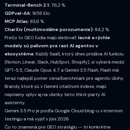
Terminal-Bench 2.1:
76,2 %.
GDPval-AA:
1656 Elo.
MCP Atlas:
83,6 %.
CharXiv (multimodálne porozumenie):
84,2 %.
Prečo to GEO ľudia majú sledovať:
lacné a rýchle
modely sú palivom pre rast AI agentov v
ekosystéme
. Každý SaaS, ktorý dnes pridáva AI funkciu
(Notion, Linear, Slack, HubSpot, Shopify), si vyberá medzi
GPT-5.5, Claude Opus 4.7 a Gemini 3.5 Flash. Flash má
teraz najlepší pomer cena/benchmark pre agentic úlohy.
Brandy, ktoré sú v Gemini citačnom indexe, majú
nepriamy vplyv aj na všetky tieto third-party AI
asistenty.
Gemini 3.5 Pro je podľa
Google Cloud blog-u
v internom
testingu a má vyjsť v júni 2026.
Čo to znamená pre GEO stratégiu — tri konkrétne