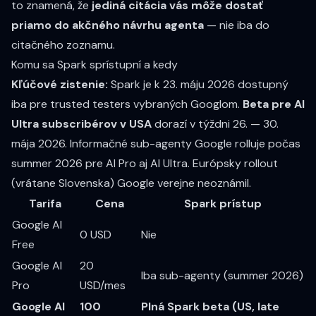
to znamená, že
jediná citácia vás môže dostať
priamo do akčného návrhu agenta
— nie iba do
citačného zoznamu.
Komu sa Spark sprístupní a kedy
Kľúčové zistenie:
Spark je k 23. máju 2026 dostupný
iba pre trusted testers vybraných Googlom.
Beta pre AI
Ultra subscribérov v USA
dorazí v týždni 26. — 30.
mája 2026. Informačné sub-agenty Google rolluje počas
summer 2026 pre AI Pro aj AI Ultra. Európsky rollout
(vrátane Slovenska) Google verejne neoznámil.
Tarifa
Cena
Spark prístup
Google AI
0 USD
Nie
Free
Google AI
20
Iba sub-agenty (summer 2026)
Pro
USD/mes
Google AI
100
Plná Spark beta (US, late