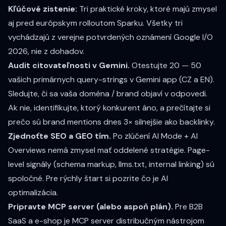
Kľúčové zistenie:
Tri praktické kroky, ktoré majú zmysel
aj pred európskym rolloutom Sparku. Všetky tri
vychádzajú z verejne potvrdených oznámení Google I/O
2026, nie z dohadov.
Audit citovateľnosti v Gemini.
Otestujte 20 — 50
vašich primárnych query-strings v Gemini app (CZ a EN).
Sledujte, či sa vaša doména / brand objaví v odpovedi.
Ak nie, identifikujte, ktorý konkurent áno, a prečítajte si
prečo sú brand mentions dnes 3× silnejšie ako backlinky
.
Zjednoťte SEO a GEO tím.
Po zlúčení AI Mode + AI
Overviews nemá zmysel mať oddelené stratégie. Page-
level signály (schema markup, llms.txt, internal linking) sú
spoločné. Pre rýchly štart si pozrite
čo je AI
optimalizácia
.
Pripravte MCP server (alebo aspoň plán).
Pre B2B
SaaS a e-shop je MCP server distribučným nástrojom