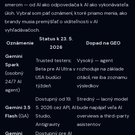
smerom — od AI ako odpovedača k AI ako vykonávateľa
úloh. Vybral som päť oznámení, ktoré priamo menia, ako
brandy musia premýšľať o viditeľnosti v AI
vyhľadávačoch.
Status k 23. 5.
Oznámenie
Dopad na GEO
2026
Gemini
Trusted testers;
Vysoký — agent
Spark
Beta pre AI Ultra v
rozhoduje na základe
(osobný
USA budúci
citácií, nie iba zoznamu
24/7 AI
týždeň
výsledkov
agent)
Dostupný od 19.
Stredný — lacný model
Gemini 3.5
5. 2026 cez API, AI
bude napájať veľa AI
Flash
(GA)
Studio,
overviews a third-party
Antigravity
asistentov
Gemini
Dostupný pre AI