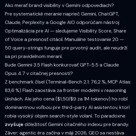
Ako merať brand visibility v Gemini odpovediach?
Pre systematické meranie naprieč Gemini, ChatGPT,
Claude, Perplexity a Google AIO odporúčam nástroj
Optimalizácia pre AI
— sledujeme Visibility Score, Share
of Voice a presnosť citácií. Manuálne testovanie 20 —
50 query-strings funguje pre prvotný audit, ale neudrží
sa pri pravidelnom meraní.
Bude Gemini 3.5 Flash konkurovať GPT-5.5 a Claude
Opus 4.7 v citačnej presnosti?
Z benchmark čísel (Terminal-Bench 2.1: 76,2 %, MCP Atlas:
83,6 %) Flash zaostáva za frontier modelmi v reasoning
úlohách. Ale jeho cena ($1,50/$9 za 1M tokenov) ho robí
dominantnou voľbou pre third-party AI asistentov, ktorí
robia vysoký objem search-style volaní. To paradoxne
zvyšuje
dôležitosť Gemini citačného indexu pre brandy.
Záver: agentic éra začína v máji 2026, GEO sa nestáva