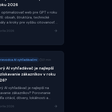
roku 2026
 optimalizovať web pre GPT v roku
6: obsah, štruktúra, technické
nály a kroky pre vyššiu citovanosť v
príla 2026
rievodca AI vyhľadávačmi
21 min
orý AI vyhľadávač je najlepší
 získavanie zákazníkov v roku
26?
rý AI vyhľadávač je najlepší na
kavanie zákazníkov? Porovnanie
ľa citácií, dôvery, lokálnosti a
/B2C využitia.
príla 2026