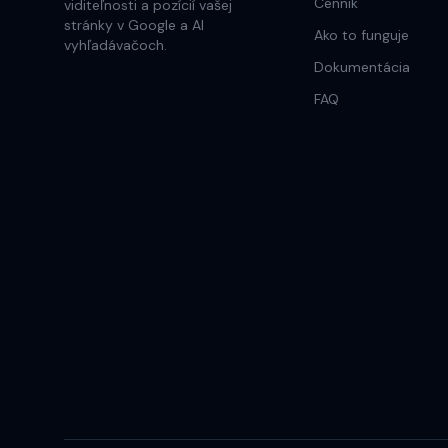
Cennik
viditeľnosti a pozícií vašej
stránky v Google a AI
Ako to funguje
vyhľadávačoch.
Dokumentácia
FAQ