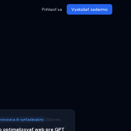
Prihlasiť sa
Vyskúšať zadarmo
rievodca AI vyhľadávačmi
23 min
o optimalizovať web pre GPT