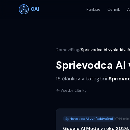
Funkcie
Cenník
A
Domov
/
Blog
/
Sprievodca AI vyhľadáva
Sprievodca AI
16
článkov
v kategórii
Sprievo
Všetky články
Sprievodca AI vyhľadávačmi
14 min
Google AI Mode v roku 2026: