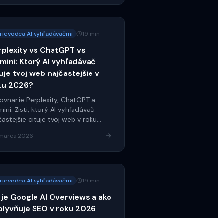
rievodca AI vyhľadávačmi
19 min
rplexity vs ChatGPT vs
mini: Ktorý AI vyhľadávač
uje tvoj web najčastejšie v
ku 2026?
ovnanie Perplexity, ChatGPT a
ini: Zisti, ktorý AI vyhľadávač
častejšie cituje tvoj web v roku
6.
 marca 2026
rievodca AI vyhľadávačmi
19 min
 je Google AI Overviews a ako
plyvňuje SEO v roku 2026