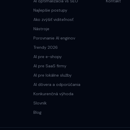
AI optimalizácia vs SEO
Kontakt
Najlepšie postupy
Ako zvýšiť viditeľnosť
Nástroje
Porovnanie AI enginov
Trendy 2026
AI pre e-shopy
AI pre SaaS firmy
AI pre lokálne služby
AI dôvera a odporúčania
Konkurenčná výhoda
Slovník
Blog