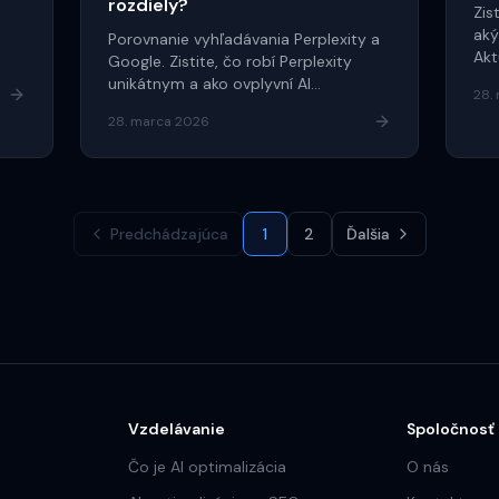
rozdiely?
Zis
aký
Porovnanie vyhľadávania Perplexity a
Akt
Google. Zistite, čo robí Perplexity
nov
unikátnym a ako ovplyvní AI
28.
optimalizáciu.
28. marca 2026
Predchádzajúca
1
2
Ďalšia
Vzdelávanie
Spoločnosť
Čo je AI optimalizácia
O nás