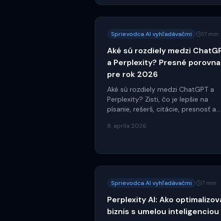
Sprievodca AI vyhľadávačmi
17 min
Aké sú rozdiely medzi ChatG
a Perplexity? Presné porovna
pre rok 2026
Aké sú rozdiely medzi ChatGPT a
Perplexity? Zisti, čo je lepšie na
písanie, rešerš, citácie, presnosť a
prácu s faktami.
8. apríla 2026
Sprievodca AI vyhľadávačmi
7 min
Perplexity AI: Ako optimalizov
biznis s umelou inteligenciou