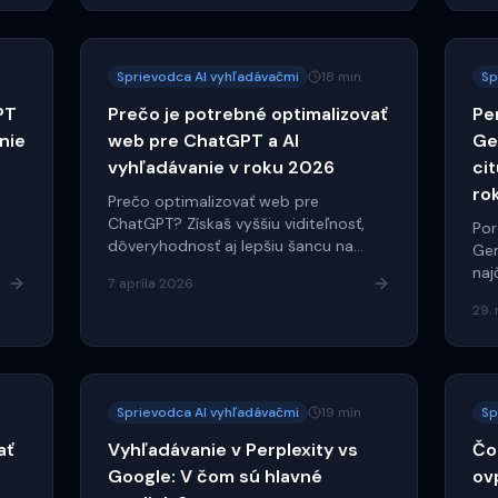
Sprievodca AI vyhľadávačmi
18 min
Sp
PT
Prečo je potrebné optimalizovať
Pe
nie
web pre ChatGPT a AI
Ge
vyhľadávanie v roku 2026
cit
ro
Prečo optimalizovať web pre
ChatGPT? Získaš vyššiu viditeľnosť,
Por
dôveryhodnosť aj lepšiu šancu na
Gem
citácie v AI odpovediach.
naj
7. apríla 2026
202
29.
Sprievodca AI vyhľadávačmi
19 min
Sp
ať
Vyhľadávanie v Perplexity vs
Čo
Google: V čom sú hlavné
ov