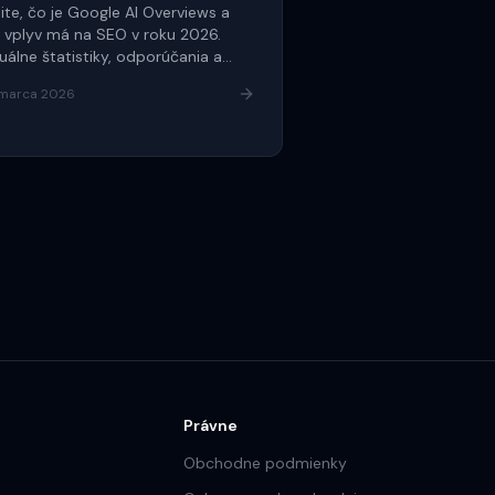
tite, čo je Google AI Overviews a
 vplyv má na SEO v roku 2026.
uálne štatistiky, odporúčania a
é stratégie.
 marca 2026
Právne
Obchodne podmienky