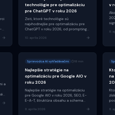
technológie pre optimalizáciu
v 
pre ChatGPT v roku 2026
Ako
202
rci
Zisti, ktoré technológie sú
sig
a
najvhodnejšie pre optimalizáciu pre
AI.
o-
ChatGPT v roku 2026, od promptingu
8. a
po bezpečnosť a dáta.
10. apríla 2026
TR.
čo
n
Sprievodca AI vyhľadávačmi
18 min
Sp
Najlepšie stratégie na
Kt
optimalizáciu pre Google AIO v
na
roku 2026
20
ni a
Najlepšie stratégie na optimalizáciu
Kto
ké
pre Google AIO v roku 2026, SEO, E-
zís
E-A-T, štruktúra obsahu a schema
pod
markup.
B2B
8. apríla 2026
8. a