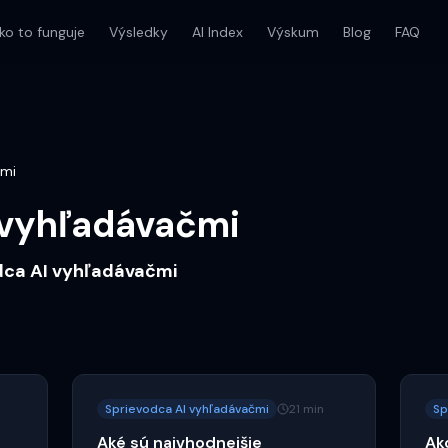
ko to funguje
Výsledky
AI Index
Výskum
Blog
FAQ
čmi
 vyhľadávačmi
dca AI vyhľadávačmi
Sprievodca AI vyhľadávačmi
21 min
Sp
Aké sú najvhodnejšie
Ak