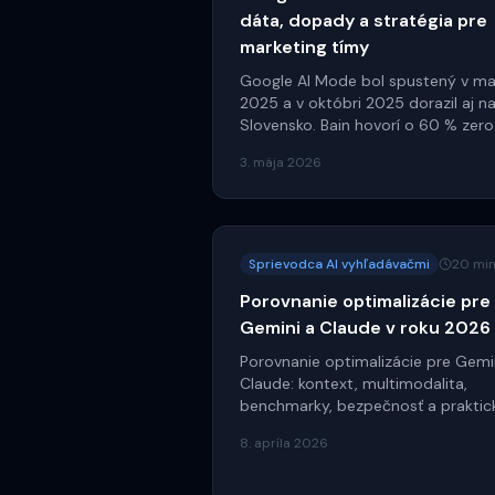
dáta, dopady a stratégia pre
marketing tímy
Google AI Mode bol spustený v ma
2025 a v októbri 2025 dorazil aj n
Slovensko. Bain hovorí o 60 % zer
click searchov, Seer Interactive
3. mája 2026
nameral 61% prepad organického C
Tu je dáta-podložený sprievodca, 
to znamená pre marketing v roku
2026.
Sprievodca AI vyhľadávačmi
20 mi
Porovnanie optimalizácie pre
Gemini a Claude v roku 2026
Porovnanie optimalizácie pre Gemi
Claude: kontext, multimodalita,
benchmarky, bezpečnosť a praktic
odporúčania pre 2026.
8. apríla 2026