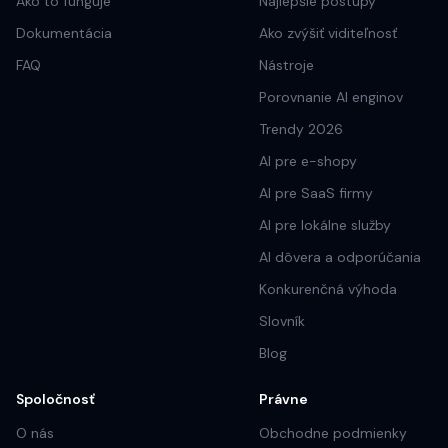
Ako to funguje
Najlepšie postupy
Dokumentácia
Ako zvýšiť viditeľnosť
FAQ
Nástroje
Porovnanie AI enginov
Trendy 2026
AI pre e-shopy
AI pre SaaS firmy
AI pre lokálne služby
AI dôvera a odporúčania
Konkurenčná výhoda
Slovník
Blog
Spoločnosť
Právne
O nás
Obchodne podmienky