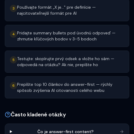
Používajte formát „X je..." pre definície —
3
najcitovateľnejší formát pre AI
Pridajte summary bullets pod úvodnú odpoveď —
4
zhrnutie kľúčových bodov v 3-5 bodoch
Testujte: skopírujte prvý odsek a vložte ho sám —
5
odpovedá na otázku? Ak nie, prepíšte ho
Prepíšte top 10 článkov do answer-first — rýchly
6
spôsob zvýšenia AI citovanosti celého webu
Často kladené otázky
Čo je answer-first content?