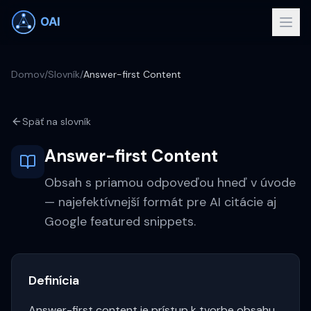
Domov
/
Slovník
/
Answer-first Content
Späť na slovník
Answer-first Content
Obsah s priamou odpoveďou hneď v úvode
— najefektívnejší formát pre AI citácie aj
Google featured snippets.
Definícia
Answer-first content je prístup k tvorbe obsahu,