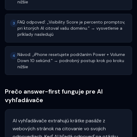
nižšie
FAQ odpoveď: „Visibility Score je percento promptov,
3
pri ktorých AI citoval vašu doménu." → vysvetlenie a
príklady nasledujú
Návod: „iPhone resetujete podržaním Power + Volume
4
Down 10 sekúnd." → podrobný postup krok po kroku
nižšie
Prečo answer-first funguje pre AI
vyhľadávače
AI vyhľadávače extrahujú krátke pasáže z
webových stránok na citovanie vo svojich
odpovediach. Keď AI hľadá odpoveď na otázku,