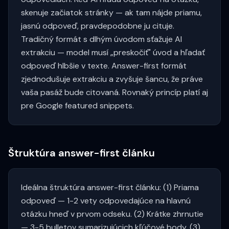
skenuje začiatok stránky — ak tam nájde priamu,
jasnú odpoveď, pravdepodobne ju cituje.
Tradičný formát s dlhým úvodom sťažuje AI
extrakciu — model musí „preskočiť" úvod a hľadať
odpoveď hlbšie v texte. Answer-first formát
zjednodušuje extrakciu a zvyšuje šancu, že práve
vaša pasáž bude citovaná. Rovnaký princíp platí aj
pre Google featured snippets.
Štruktúra answer-first článku
Ideálna štruktúra answer-first článku: (1) Priama
odpoveď — 1-2 vety odpovedajúce na hlavnú
otázku hneď v prvom odseku. (2) Krátke zhrnutie
— 3-5 bulletov sumarizujúcich kľúčové body. (3)