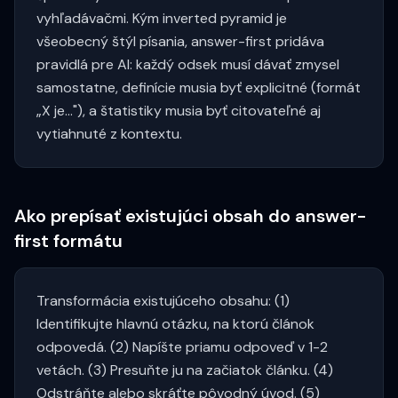
vyhľadávačmi. Kým inverted pyramid je
všeobecný štýl písania, answer-first pridáva
pravidlá pre AI: každý odsek musí dávať zmysel
samostatne, definície musia byť explicitné (formát
„X je..."), a štatistiky musia byť citovateľné aj
vytiahnuté z kontextu.
Ako prepísať existujúci obsah do answer-
first formátu
Transformácia existujúceho obsahu: (1)
Identifikujte hlavnú otázku, na ktorú článok
odpovedá. (2) Napíšte priamu odpoveď v 1-2
vetách. (3) Presuňte ju na začiatok článku. (4)
Odstráňte alebo skráťte pôvodný úvod. (5)