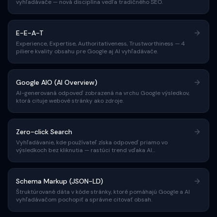
vyhľadávače — nová disciplína vedľa tradičného SEO.
E-E-A-T
Experience, Expertise, Authoritativeness, Trustworthiness — 4
piliere kvality obsahu pre Google aj AI vyhľadávače.
Google AIO (AI Overview)
AI-generovaná odpoveď zobrazená na vrchu Google výsledkov,
ktorá cituje webové stránky ako zdroje.
Zero-click Search
Vyhľadávanie, kde používateľ získa odpoveď priamo vo
výsledkoch bez kliknutia — rastúci trend vďaka AI
vyhľadávačom.
Schema Markup (JSON-LD)
Štruktúrované dáta v kóde stránky, ktoré pomáhajú Google a AI
vyhľadávačom pochopiť a správne citovať obsah.