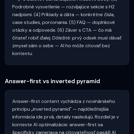
Podrobné vysvetlenie — rozvíjajúce sekcie s H2
nadpismi. (4) Príklady a dáta — konkrétne čísla,
case studies, porovnania. (5) FAQ — doplnkové
otázky a odpovede. (6) Záver s CTA — čo má
čitateľ robiť ďalej. Dôležité: prvý odsek musí dávať
zmysel sám o sebe — AI ho môže citovať bez
kontextu.
Answer-first vs inverted pyramid
Answer-first content vychádza z novinárskeho
princípu „inverted pyramid" — najdôležitejšia
informácia ide prvá, detaily nasledujú. Rozdiel je v
kontexte AI optimalizácie: answer-first sa
špecificky zameriava na citovateľnosť pasáží AI