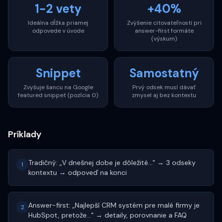
1-2 vety
+40%
Ideálna dĺžka priamej
Zvýšenie citovateľnosti pri
odpovede v úvode
answer-first formáte
(výskum)
Snippet
Samostatný
Zvyšuje šancu na Google
Prvý odsek musí dávať
featured snippet (pozícia 0)
zmysel aj bez kontextu
Príklady
Tradičný: „V dnešnej dobe je dôležité..." → 3 odseky
1
kontextu → odpoveď na konci
Answer-first: „Najlepší CRM systém pre malé firmy je
2
HubSpot, pretože..." → detaily, porovnanie a FAQ