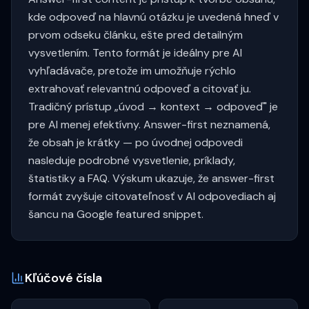
kde odpoveď na hlavnú otázku je uvedená hneď v
prvom odseku článku, ešte pred detailným
vysvetlením. Tento formát je ideálny pre AI
vyhľadávače, pretože im umožňuje rýchlo
extrahovať relevantnú odpoveď a citovať ju.
Tradičný prístup „úvod → kontext → odpoveď" je
pre AI menej efektívny. Answer-first neznamená,
že obsah je krátky — po úvodnej odpovedi
nasleduje podrobné vysvetlenie, príklady,
štatistiky a FAQ. Výskum ukazuje, že answer-first
formát zvyšuje citovateľnosť v AI odpovediach aj
šancu na Google featured snippet.
Kľúčové čísla