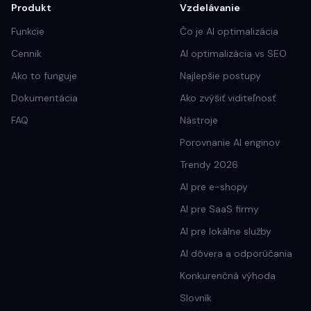
Produkt
Vzdelávanie
Funkcie
Čo je AI optimalizácia
Cennik
AI optimalizácia vs SEO
Ako to funguje
Najlepšie postupy
Dokumentácia
Ako zvýšiť viditeľnosť
FAQ
Nástroje
Porovnanie AI enginov
Trendy 2026
AI pre e-shopy
AI pre SaaS firmy
AI pre lokálne služby
AI dôvera a odporúčania
Konkurenčná výhoda
Slovník