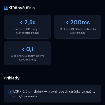
Kľúčové čísla
< 2,5s
< 200ms
Cieľ pre LCP (Largest
Cieľ pre INP (Interaction to
Contentful Paint)
Next Paint)
< 0,1
Cieľ pre CLS (Cumulative
Layout Shift)
Príklady
LCP < 2,5 s = dobrý — hlavný obsah stránky sa načíta
1
do 2,5 sekundy