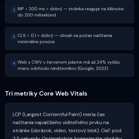
INP < 200 ms = dobrý — stránka reaguje na kliknutie
2
do 200 milisekúnd
CLS < 0,1 = dobrý — obsah sa počas načítania
3
minimálne posúva
Web s CWV v červenom pásme má až 24% vyššiu
4
mieru odchodu návštevníkov (Google, 2023)
Tri metriky Core Web Vitals
LCP (Largest Contentful Paint) meria čas
načítania najväčšieho viditeľného prvku na
stránke (obrázok, video, textový blok). Cieľ: pod
2,5 sekundy. Optimalizácia: komprimujte obrázky,