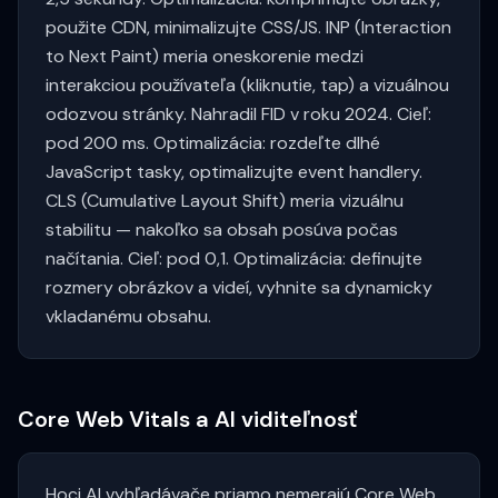
použite CDN, minimalizujte CSS/JS. INP (Interaction
to Next Paint) meria oneskorenie medzi
interakciou používateľa (kliknutie, tap) a vizuálnou
odozvou stránky. Nahradil FID v roku 2024. Cieľ:
pod 200 ms. Optimalizácia: rozdeľte dlhé
JavaScript tasky, optimalizujte event handlery.
CLS (Cumulative Layout Shift) meria vizuálnu
stabilitu — nakoľko sa obsah posúva počas
načítania. Cieľ: pod 0,1. Optimalizácia: definujte
rozmery obrázkov a videí, vyhnite sa dynamicky
vkladanému obsahu.
Core Web Vitals a AI viditeľnosť
Hoci AI vyhľadávače priamo nemerajú Core Web