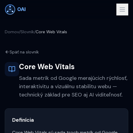
Domov
/
Slovník
/
Core Web Vitals
Späť na slovník
Core Web Vitals
Sada metrík od Google merajúcich rýchlosť,
interaktivitu a vizuálnu stabilitu webu —
technický základ pre SEO aj AI viditeľnosť.
Definícia
Core Web Vitals sú sada troch metrík od Google,