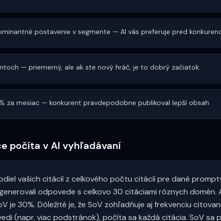
inantné postavenie v segmente — AI vás preferuje pred konkuren
toch — priemerný, ale ak ste nový hráč, je to dobrý začiatok
5% za mesiac — konkurent pravdepodobne publikoval lepší obsah
ce počíta v AI vyhľadávaní
iel vašich citácií z celkového počtu citácií pre dané prompty
generovali odpovede s celkovo 30 citáciami rôznych domén.
V je 30%. Dôležité je, že SoV zohľadňuje aj frekvenciu citovan
vedi (napr. viac podstránok), počíta sa každá citácia. SoV sa 