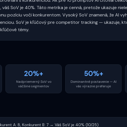
orovnaní s konkurenciou. Ak pre 10 promptov AI citoval celkov
 váš SoV je 40%. Táto metrika je cenná, pretože ukazuje niel
latívnu pozíciu voči konkurentom. Vysoký SoV znamená, že AI v
nciou. SoV je kľúčový pre competitor tracking — ukazuje, kto
kľúčové témy.
20%+
50%+
Nadpriemerný SoV vo
Dominantné postavenie — AI
väčšine segmentov
vás výrazne preferuje
onkurent A: 8, Konkurent B: 7 → Váš SoV je 40% (10/25)