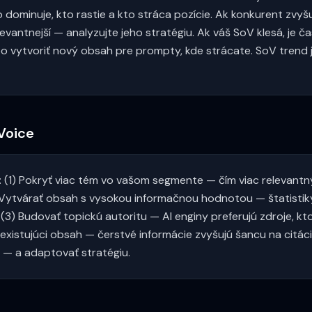
o dominuje, kto rastie a kto stráca pozície. Ak konkurent zvyš
levantnejší — analyzujte jeho stratégiu. Ak váš SoV klesá, je č
bo vytvoriť nový obsah pre prompty, kde strácate. SoV trend j
 Voice
: (1) Pokryť viac tém vo vašom segmente — čím viac relevant
2) Vytvárať obsah s vysokou informačnou hodnotou — štatistiky
3) Budovať topickú autoritu — AI enginy preferujú zdroje, k
 existujúci obsah — čerstvé informácie zvyšujú šancu na citáci
e — a adaptovať stratégiu.