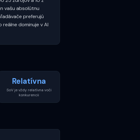
o 25 zdrojov a 10 z
en vašu absolútnu
yhľadávače preferujú
 reálne dominuje v AI
Relatívna
SoV je vždy relatívna voči
konkurencii