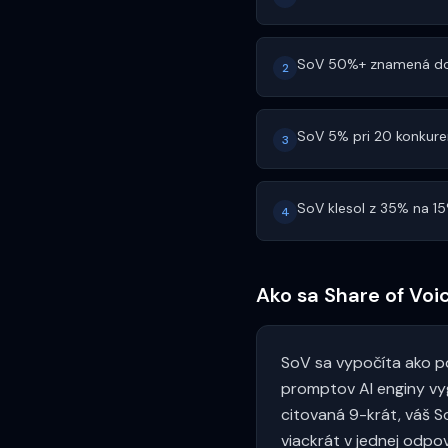
SoV 50%+ znamená dom
2
SoV 5% pri 20 konkuren
3
SoV klesol z 35% na 1
4
Ako sa Share of Voi
SoV sa vypočíta ako pod
promptov AI enginy vy
citovaná 9-krát, váš So
viackrát v jednej odpo