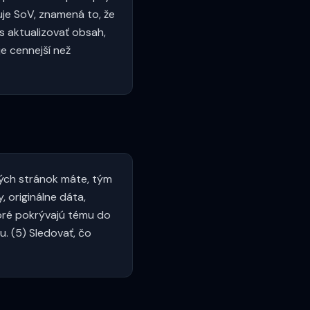
uje SoV, znamená to, že
as aktualizovať obsah,
e cennejší než
ných stránok máte, tým
, originálne dáta,
toré pokrývajú tému do
u. (5) Sledovať, čo