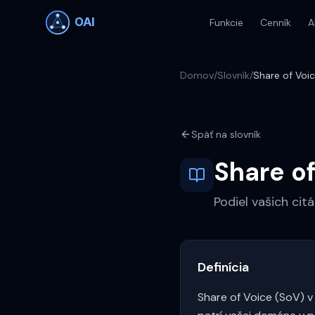
Funkcie
Cenník
A
Domov
/
Slovník
/
Share of Voi
Späť na slovník
Share o
Podiel vašich cit
Definícia
Share of Voice (SoV) v