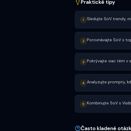
Praktické tipy
Sledujte SoV trendy, n
1
Porovnávajte SoV s top
2
Pokrývajte viac tém v 
3
Analyzujte prompty, kd
4
Kombinujte SoV s Visibi
5
Často kladené otáz