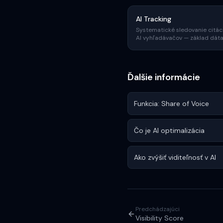
AI Tracking
Systematické sledovanie citác
AI vyhľadávačov — základ dátam
Ďalšie informácie
Funkcia: Share of Voice
Čo je AI optimalizácia
Ako zvýšiť viditeľnosť v AI
Predchádzajúci
Visibility Score