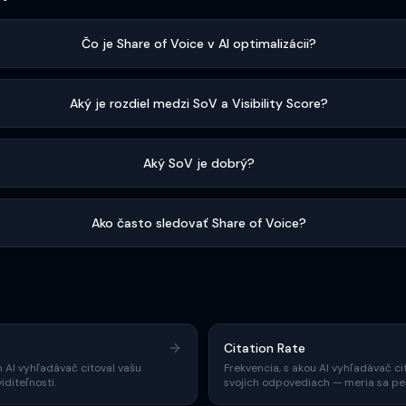
Čo je Share of Voice v AI optimalizácii?
Aký je rozdiel medzi SoV a Visibility Score?
Aký SoV je dobrý?
Ako často sledovať Share of Voice?
Citation Rate
 AI vyhľadávač citoval vašu
Frekvencia, s akou AI vyhľadávač ci
diteľnosti.
svojich odpovediach — meria sa pe
obdobie.