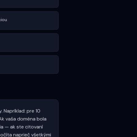
ciou
. Napríklad: pre 10
 Ak vaša doména bola
ia — ak ste citovaní
počíta naprieč všetkými