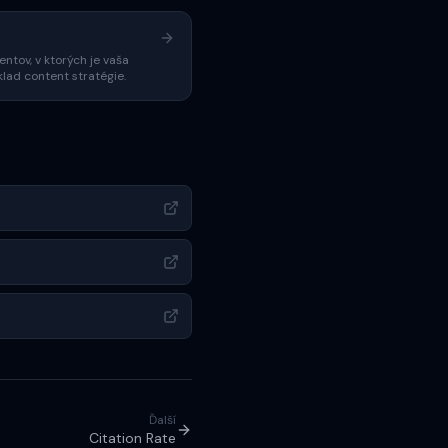
tov, v ktorých je vaša
lad content stratégie.
Ďalší
Citation Rate