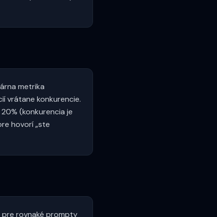
nárna metrika
cií vrátane konkurencie.
n 20% (konkurencia je
ore hovorí „ste
n pre rovnaké prompty