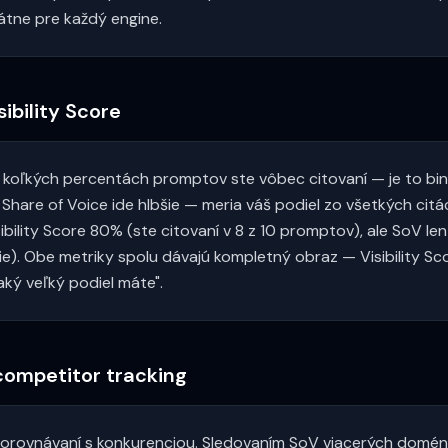
átne pre každý engine.
sibility Score
, v koľkých percentách promptov ste vôbec citovaní — je to bi
Share of Voice ide hlbšie — meria váš podiel zo všetkých citá
ibility Score 80% (ste citovaní v 8 z 10 promptov), ale SoV le
ie). Obe metriky spolu dávajú kompletný obraz — Visibility Sc
aký veľký podiel máte".
competitor tracking
i porovnávaní s konkurenciou. Sledovaním SoV viacerých domé