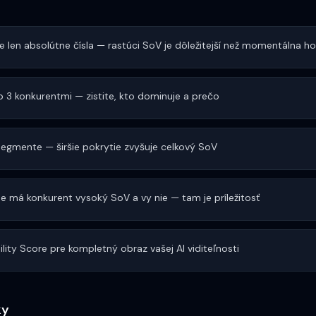
ie len absolútne čísla — rastúci SoV je dôležitejší než momentálna 
 3 konkurentmi — zistite, kto dominuje a prečo
segmente — širšie pokrytie zvyšuje celkový SoV
e má konkurent vysoký SoV a vy nie — tam je príležitosť
lity Score pre kompletný obraz vašej AI viditeľnosti
ky