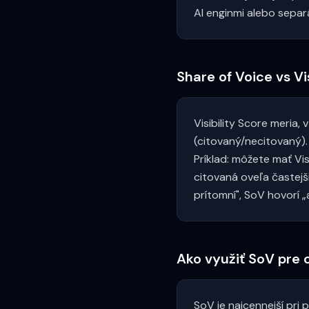
AI enginmi alebo separ
Share of Voice vs Vi
Visibility Score meria
(citovaný/necitovaný). 
Príklad: môžete mať Vis
citovaná oveľa častejš
prítomní", SoV hovorí „
Ako využiť SoV pre 
SoV je najcennejší pr