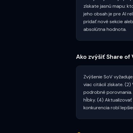
získate jasnú mapu: kt
jeho obsah je pre AI re
pridať nové sekcie ale
absolútna hodnota.
Ako zvýšiť Share of
Zvýšenie SoV vyžaduje
viac citácií získate. (
podrobné porovnania. (
hĺbky. (4) Aktualizovať
konkurencia robí lepši