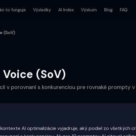
ko to funguje
Výsledky
AI Index
Výskum
Blog
FAQ
ce (SoV)
f Voice (SoV)
ácií v porovnaní s konkurenciou pre rovnaké prompty v
 kontexte AI optimalizácie vyjadruje, aký podiel zo všetkých c