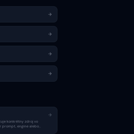
tuje konkrétny zdroj vo
r prompt, engine alebo