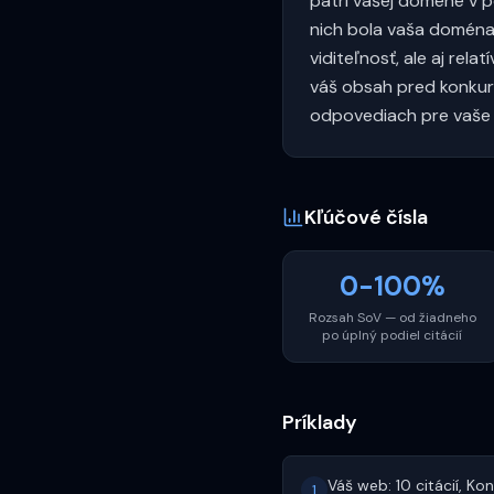
patrí vašej doméne v p
nich bola vaša doména,
viditeľnosť, ale aj re
váš obsah pred konkure
odpovediach pre vaše 
Kľúčové čísla
0-100%
Rozsah SoV — od žiadneho
po úplný podiel citácií
Príklady
Váš web: 10 citácií, K
1