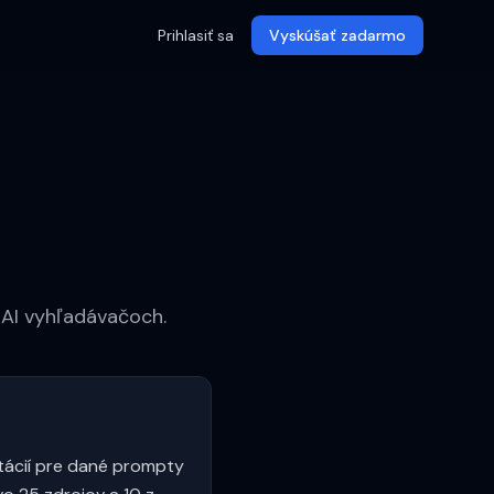
Prihlasiť sa
Vyskúšať zadarmo
 AI vyhľadávačoch.
itácií pre dané prompty