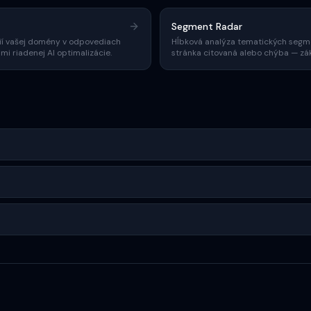
Segment Radar
ií vašej domény v odpovediach
Hĺbková analýza tematických segmen
i riadenej AI optimalizácie.
stránka citovaná alebo chýba — zák