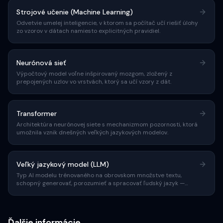
Strojové učenie (Machine Learning)
Odvetvie umelej inteligencie, v ktorom sa počítač učí riešiť úlohy
zo vzorov v dátach namiesto explicitných pravidiel.
Neurónová sieť
Výpočtový model voľne inšpirovaný mozgom, zložený z
prepojených uzlov vo vrstvách, ktorý sa učí vzory z dát.
Transformer
Architektúra neurónovej siete s mechanizmom pozornosti, ktorá
umožnila vznik dnešných veľkých jazykových modelov.
Veľký jazykový model (LLM)
Typ AI modelu trénovaného na obrovskom množstve textu,
schopný generovať, porozumieť a spracovať ľudský jazyk —
základ AI vyhľadávačov.
Ďalšie informácie