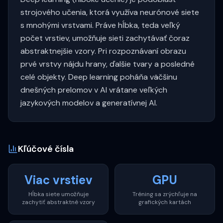
strojového učenia, ktorá využíva neurónové siete
s mnohými vrstvami. Práve hĺbka, teda veľký
počet vrstiev, umožňuje sieti zachytávať čoraz
abstraktnejšie vzory. Pri rozpoznávaní obrazu
prvé vrstvy nájdu hrany, ďalšie tvary a posledné
celé objekty. Deep learning poháňa väčšinu
dnešných prelomov v AI vrátane veľkých
jazykových modelov a generatívnej AI.
Kľúčové čísla
Viac vrstiev
GPU
Hĺbka siete umožňuje
Tréning sa zrýchľuje na
zachytiť abstraktné vzory
grafických kartách