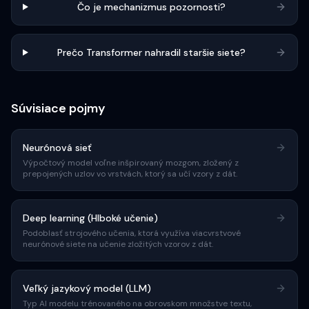
Čo je mechanizmus pozornosti?
Prečo Transformer nahradil staršie siete?
Súvisiace pojmy
Neurónová sieť
Výpočtový model voľne inšpirovaný mozgom, zložený z
prepojených uzlov vo vrstvách, ktorý sa učí vzory z dát.
Deep learning (Hlboké učenie)
Podoblasť strojového učenia, ktorá využíva viacvrstvové
neurónové siete na učenie zložitých vzorov z dát.
Veľký jazykový model (LLM)
Typ AI modelu trénovaného na obrovskom množstve textu,