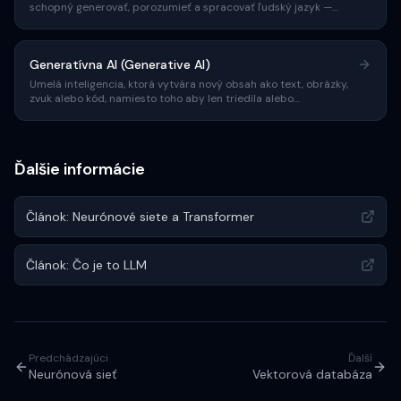
schopný generovať, porozumieť a spracovať ľudský jazyk —
základ AI vyhľadávačov.
Generatívna AI (Generative AI)
Umelá inteligencia, ktorá vytvára nový obsah ako text, obrázky,
zvuk alebo kód, namiesto toho aby len triedila alebo
predpovedala.
Ďalšie informácie
Článok: Neurónové siete a Transformer
Článok: Čo je to LLM
Predchádzajúci
Ďalší
Neurónová sieť
Vektorová databáza