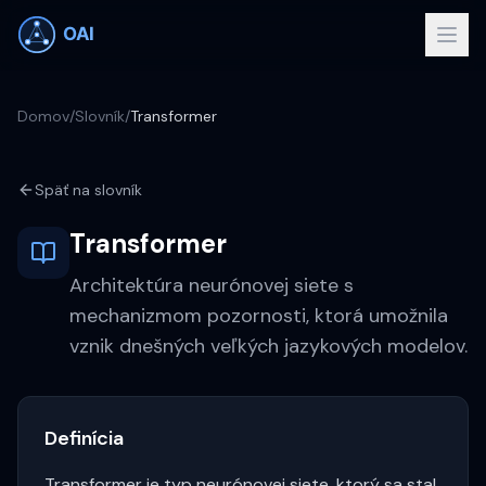
Domov
/
Slovník
/
Transformer
Späť na slovník
Transformer
Architektúra neurónovej siete s
mechanizmom pozornosti, ktorá umožnila
vznik dnešných veľkých jazykových modelov.
Definícia
Transformer je typ neurónovej siete, ktorý sa stal