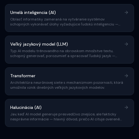
Umelá inteligencia (AI)
Oblasť informatiky zameraná na vytváranie systémov
schopných vykonávať úlohy vyžadujúce ľudskú inteligenciu —
rozpoznávanie reči, rozhodovanie, preklad a generovanie textu.
Veľký jazykový model (LLM)
Typ AI modelu trénovaného na obrovskom množstve textu,
schopný generovať, porozumieť a spracovať ľudský jazyk —
základ AI vyhľadávačov.
Transformer
Architektúra neurónovej siete s mechanizmom pozornosti, ktorá
umožnila vznik dnešných veľkých jazykových modelov.
Halucinácia (AI)
Jav, keď AI model generuje presvedčivo znejúce, ale fakticky
nesprávne informácie — hlavný dôvod, prečo AI cituje overené
zdroje.