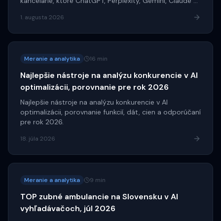
kancelárie, ktoré ChatGPT, Perplexity, Gemini, Claude a
Google najčastejšie citujú. Prvá kancelária je v
1. augusta 2026
celkovom rebríčku až tretia.
Meranie a analytika
16 min
Najlepšie nástroje na analýzu konkurencie v AI
optimalizácii, porovnanie pre rok 2026
Najlepšie nástroje na analýzu konkurencie v AI
optimalizácii, porovnanie funkcií, dát, cien a odporúčaní
pre rok 2026.
18. júla 2026
Meranie a analytika
9 min
TOP zubné ambulancie na Slovensku v AI
vyhľadávačoch, júl 2026