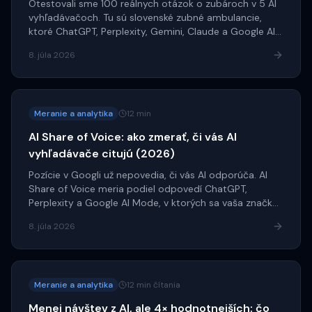
Otestovali sme 100 reálnych otázok o zubároch v 5 AI
vyhľadávačoch. Tu sú slovenské zubné ambulancie,
ktoré ChatGPT, Perplexity, Gemini, Claude a Google AI
najčastejšie odporúčajú. Prekvapenie: najcitovanejšia
8. júla 2026
doména nie je ambulancia.
Meranie a analytika
12 min
AI Share of Voice: ako zmerať, či vás AI
vyhľadávače citujú (2026)
Pozície v Googli už nepovedia, či vás AI odporúča. AI
Share of Voice meria podiel odpovedí ChatGPT,
Perplexity a Google AI Mode, v ktorých sa vaša značka
objaví. Vysvetľujeme vzorec, tri druhy podielu a ako
8. júla 2026
meranie nastaviť krok za krokom.
Meranie a analytika
12 min čítania
Menej návštev z AI, ale 4× hodnotnejších: čo