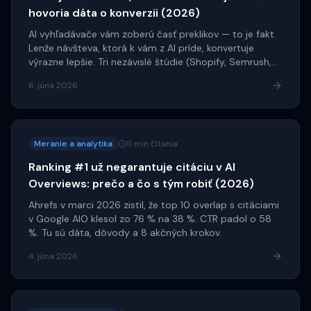
hovoria dáta o konverzii (2026)
AI vyhľadávače vám zoberú časť preklikov — to je fakt.
Lenže návšteva, ktorá k vám z AI príde, konvertuje
výrazne lepšie. Tri nezávislé štúdie (Shopify, Semrush,
Similarweb) ukazujú, prečo sa optimalizácia pre AI
6. júna 2026
oplatí aj pri nižšom objeme návštev.
Meranie a analytika
11 min čítania
Ranking #1 už negarantuje citáciu v AI
Overviews: prečo a čo s tým robiť (2026)
Ahrefs v marci 2026 zistil, že top 10 overlap s citáciami
v Google AIO klesol zo 76 % na 38 %. CTR padol o 58
%. Tu sú dáta, dôvody a 8 akčných krokov.
4. júna 2026